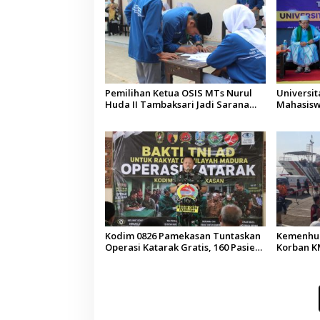
Pemilihan Ketua OSIS MTs Nurul
Universi
Huda II Tambaksari Jadi Sarana
Mahasisw
Pendidikan Demokrasi bagi Siswa
Arab Sau
Kodim 0826 Pamekasan Tuntaskan
Kemenhub
Operasi Katarak Gratis, 160 Pasien
Korban KM
Jalani Tindakan Medis
Operator