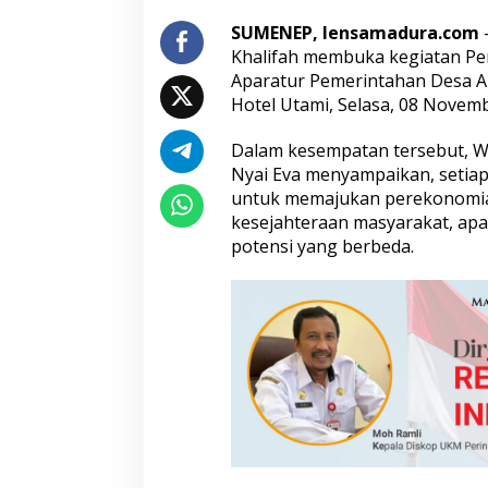
d
SUMENEP, lensamadura.com
a
Khalifah membuka kegiatan Pe
n
K
Aparatur Pemerintahan Desa An
r
Hotel Utami, Selasa, 08 Novemb
e
a
Dalam kesempatan tersebut, 
t
Nyai Eva menyampaikan, setia
i
f
untuk memajukan perekonomia
D
kesejahteraan masyarakat, apal
e
potensi yang berbeda.
m
i
K
e
m
a
j
u
a
n
D
e
s