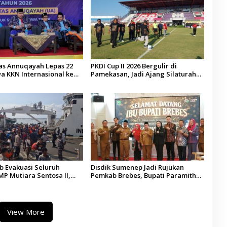
tas Annuqayah Lepas 22
PKDI Cup II 2026 Bergulir di
a KKN Internasional ke
Pamekasan, Jadi Ajang Silaturahmi
di
Kepala Desa se-Madura
 Evakuasi Seluruh
Disdik Sumenep Jadi Rujukan
P Mutiara Sentosa II,
Pemkab Brebes, Bupati Paramitha
 Diaudit
Terkesan Pendidikan Berbasis
Budaya
View More