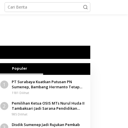
Populer
PT Surabaya Kuatkan Putusan PN
1
Sumenep, Bambang Hermanto Tetap
Dinyatakan Pemilik Sah Tanah di
1181 Dilihat
Pamolokan
Pemilihan Ketua OSIS MTs Nurul Huda II
2
Tambaksari Jadi Sarana Pendidikan
Demokrasi bagi Siswa
985 Dilihat
Disdik Sumenep Jadi Rujukan Pemkab
3