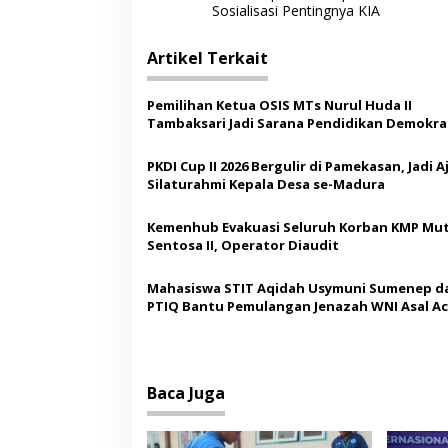
a
Sosialisasi Pentingnya KIA
v
i
Artikel Terkait
g
Pemilihan Ketua OSIS MTs Nurul Huda II
a
Tambaksari Jadi Sarana Pendidikan Demokras
s
Siswa
PKDI Cup II 2026 Bergulir di Pamekasan, Jadi 
i
Silaturahmi Kepala Desa se-Madura
p
o
Kemenhub Evakuasi Seluruh Korban KMP Mut
Sentosa II, Operator Diaudit
s
Mahasiswa STIT Aqidah Usymuni Sumenep d
PTIQ Bantu Pemulangan Jenazah WNI Asal Ac
Malaysia
Baca Juga