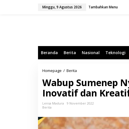
L
Minggu, 9 Agustus 2026
Tambahkan Menu
e
w
a
t
i
k
e
k
o
Beranda
Berita
Nasional
Teknologi
n
t
e
n
Homepage
/
Berita
W
a
Wabup Sumenep Ny
b
u
Inovatif dan Kreat
p
S
u
Lensa Madura
9 November 2022
m
Berita
e
n
e
p