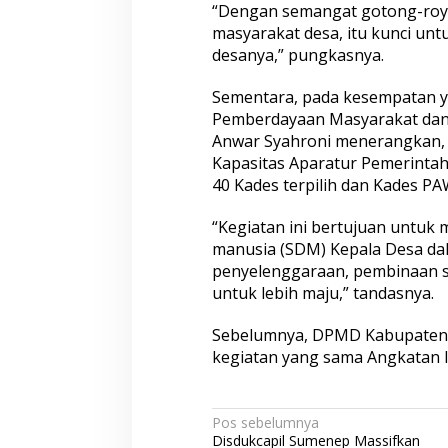
“Dengan semangat gotong-royo
masyarakat desa, itu kunci u
desanya,” pungkasnya.
Sementara, pada kesempatan y
Pemberdayaan Masyarakat da
Anwar Syahroni menerangkan,
Kapasitas Aparatur Pemerintaha
40 Kades terpilih dan Kades PA
“Kegiatan ini bertujuan untuk
manusia (SDM) Kepala Desa da
penyelenggaraan, pembinaan 
untuk lebih maju,” tandasnya.
Sebelumnya, DPMD Kabupaten
kegiatan yang sama Angkatan I 
N
Pos sebelumnya
Disdukcapil Sumenep Massifkan