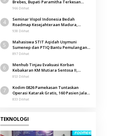
Brebes, Bupati Paramitha Terkesan
Pendidikan Berbasis Budaya
966 Dilihat
Seminar Vispol Indonesia Bedah
4
Roadmap Kesejahteraan Madura,
Pendidikan dan Hilirisasi Jadi Kunci
938 Dilihat
Mahasiswa STIT Aqidah Usymuni
5
Sumenep dan PTIQ Bantu Pemulangan
Jenazah WNI Asal Aceh di Malaysia
897 Dilihat
Menhub Tinjau Evakuasi Korban
6
Kebakaran KM Mutiara Sentosa II,
Apresiasi Respons Cepat Pemkab
853 Dilihat
Sumenep
Kodim 0826 Pamekasan Tuntaskan
7
Operasi Katarak Gratis, 160 Pasien Jalani
Tindakan Medis
833 Dilihat
TEKNOLOGI