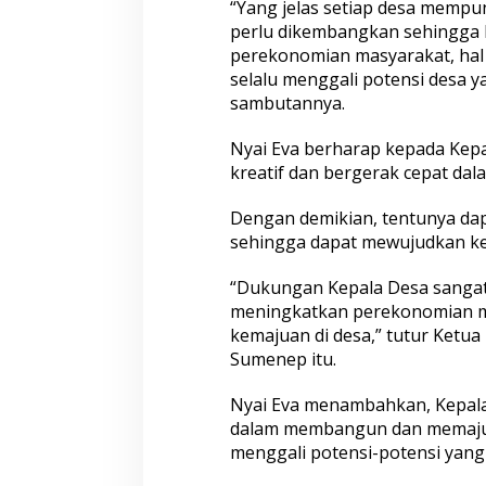
“Yang jelas setiap desa mempun
a
perlu dikembangkan sehingga 
perekonomian masyarakat, hal 
selalu menggali potensi desa y
sambutannya.
Nyai Eva berharap kepada Kepa
kreatif dan bergerak cepat dal
Dengan demikian, tentunya d
sehingga dapat mewujudkan kes
“Dukungan Kepala Desa sangat
meningkatkan perekonomian 
kemajuan di desa,” tutur Ketu
Sumenep itu.
Nyai Eva menambahkan, Kepal
dalam membangun dan memajuk
menggali potensi-potensi yang 