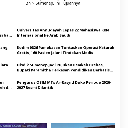
BNN Sumenep, Ini Tujuannya
Universitas Annuqayah Lepas 22 Mahasiswa KKN
i bagi
Internasional ke Arab Saudi
Ajang
Kodim 0826 Pamekasan Tuntaskan Operasi Katarak
Gratis, 160 Pasien Jalani Tindakan Medis
iara
Disdik Sumenep Jadi Rujukan Pemkab Brebes,
Bupati Paramitha Terkesan Pendidikan Berbasis
Budaya
an
Pengurus OSIM MTs Ar-Rasyid Duko Periode 2026-
eh di
2027 Resmi Dilantik