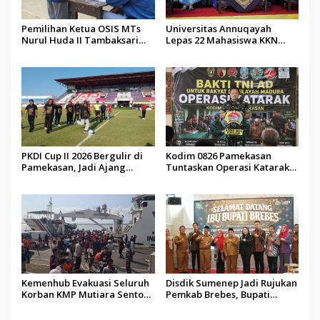
Pemilihan Ketua OSIS MTs
Universitas Annuqayah
Nurul Huda II Tambaksari
Lepas 22 Mahasiswa KKN
Jadi Sarana Pendidikan
Internasional ke Arab Saudi
Demokrasi bagi Siswa
PKDI Cup II 2026 Bergulir di
Kodim 0826 Pamekasan
Pamekasan, Jadi Ajang
Tuntaskan Operasi Katarak
Silaturahmi Kepala Desa se-
Gratis, 160 Pasien Jalani
Madura
Tindakan Medis
Kemenhub Evakuasi Seluruh
Disdik Sumenep Jadi Rujukan
Korban KMP Mutiara Sentosa
Pemkab Brebes, Bupati
II, Operator Diaudit
Paramitha Terkesan
Pendidikan Berbasis Budaya