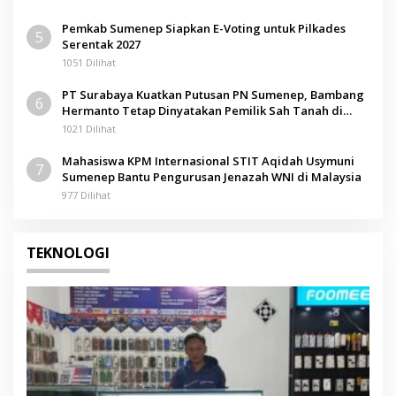
Pemkab Sumenep Siapkan E-Voting untuk Pilkades
5
Serentak 2027
1051 Dilihat
PT Surabaya Kuatkan Putusan PN Sumenep, Bambang
6
Hermanto Tetap Dinyatakan Pemilik Sah Tanah di
Pamolokan
1021 Dilihat
Mahasiswa KPM Internasional STIT Aqidah Usymuni
7
Sumenep Bantu Pengurusan Jenazah WNI di Malaysia
977 Dilihat
TEKNOLOGI