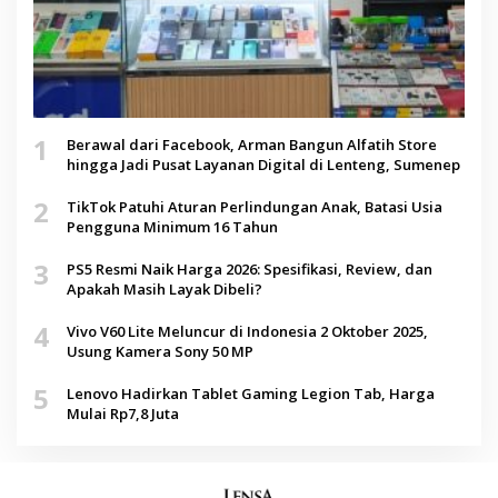
1
Berawal dari Facebook, Arman Bangun Alfatih Store
hingga Jadi Pusat Layanan Digital di Lenteng, Sumenep
2
TikTok Patuhi Aturan Perlindungan Anak, Batasi Usia
Pengguna Minimum 16 Tahun
3
PS5 Resmi Naik Harga 2026: Spesifikasi, Review, dan
Apakah Masih Layak Dibeli?
4
Vivo V60 Lite Meluncur di Indonesia 2 Oktober 2025,
Usung Kamera Sony 50 MP
5
Lenovo Hadirkan Tablet Gaming Legion Tab, Harga
Mulai Rp7,8 Juta