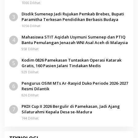
Kunci
1066 Dilihat
Disdik Sumenep Jadi Rujukan Pemkab Brebes, Bupati
3
Paramitha Terkesan Pendidikan Berbasis Budaya
1056 Dilihat
Mahasiswa STIT Aqidah Usymuni Sumenep dan PTIQ
4
Bantu Pemulangan Jenazah WNI Asal Aceh di Malaysia
958 Dilihat
Kodim 0826 Pamekasan Tuntaskan Operasi Katarak
5
Gratis, 160 Pasien Jalani Tindakan Medis
929 Dilihat
Pengurus OSIM MTs Ar-Rasyid Duko Periode 2026-2027
6
Resmi Dilantik
826 Dilihat
PKDI Cup II 2026 Bergulir di Pamekasan, Jadi Ajang
7
Silaturahmi Kepala Desa se-Madura
744 Dilihat