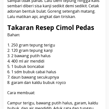
sampai tidak panas. Lalu uleni tepung hingga kalis
sembari diberi sisa kanji sedikit demi sedikit. Cetak
adonan bentuk bulat. Goreng setengah matang.
Lalu matikan api, angkat dan tiriskan.
Takaran Resep Cimol Pedas
Bahan:
1. 250 gram tepung terigu
2. 120 gram tepung kanji
3. 2 bawang putih halus
4. 400 ml air mendidi
5. 1 bubuk boncabai
6. 1 sdm bubuk cabai halus
7. daun bawang secukupnya
8. garam dan kaldu bubuk royco
Cara membuat:
Campur terigu, bawang putih halus, garam, kaldu
bubuk, dan air mendidih. Aduk rata dan tunggu