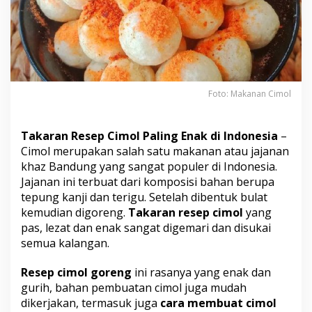
a
l
i
n
g
E
n
a
Foto: Makanan Cimol
k
d
i
Takaran Resep Cimol Paling Enak di Indonesia
–
I
Cimol merupakan salah satu
makanan
atau jajanan
n
khaz Bandung yang sangat populer di Indonesia.
d
Jajanan ini terbuat dari komposisi bahan berupa
o
n
tepung kanji dan terigu. Setelah dibentuk bulat
e
kemudian digoreng.
Takaran resep cimol
yang
s
pas, lezat dan enak sangat digemari dan disukai
i
semua kalangan.
a
Resep cimol goreng
ini rasanya yang enak dan
gurih, bahan pembuatan cimol juga mudah
dikerjakan, termasuk juga
cara membuat cimol