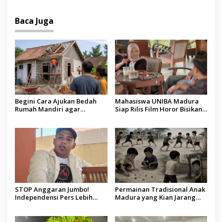
Berbeda di Sumenep
Baca Juga
Begini Cara Ajukan Bedah
Mahasiswa UNIBA Madura
Rumah Mandiri agar
Siap Rilis Film Horor Bisikan
Berpeluang Dapat Bantuan
Luhur, Angkat Tradisi Lokal
Rp20 Juta
dan Sarat Pesan Moral
STOP Anggaran Jumbo!
Permainan Tradisional Anak
Independensi Pers Lebih
Madura yang Kian Jarang
Mahal dari Anggaran
Ditemui, dari Leker hingga
Publikasi Rp8,2 Miliar
Bal Budhi