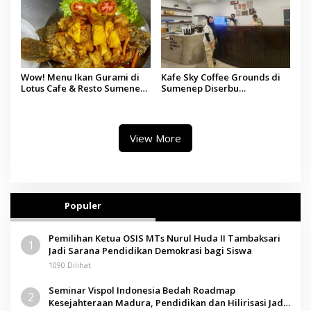
Wow! Menu Ikan Gurami di
Kafe Sky Coffee Grounds di
Lotus Cafe & Resto Sumenep
Sumenep Diserbu
Jadi Andalan Keluarga
Pengunjung saat Grand
Opening
View More
Populer
Pemilihan Ketua OSIS MTs Nurul Huda II Tambaksari
1
Jadi Sarana Pendidikan Demokrasi bagi Siswa
1090 Dilihat
Seminar Vispol Indonesia Bedah Roadmap
2
Kesejahteraan Madura, Pendidikan dan Hilirisasi Jadi