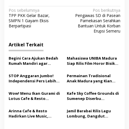
N
Pos sebelumnya
Pos berikutnya
TPP PKK Gelar Bazar,
Pengawas SD di Pasean
a
SMPN 1 Gayam Eksis
Pamekasan Serahkan
v
Berpartipasi
Bantuan Untuk Korban
Erupsi Semeru
i
g
Artikel Terkait
a
s
Begini Cara Ajukan Bedah
Mahasiswa UNIBA Madura
Rumah Mandiri agar
Siap Rilis Film Horor Bisikan
i
Berpeluang Dapat Bantuan
Luhur, Angkat Tradisi Lokal
p
Rp20 Juta
dan Sarat Pesan Moral
STOP Anggaran Jumbo!
Permainan Tradisional
Independensi Pers Lebih
Anak Madura yang Kian
o
Mahal dari Anggaran
Jarang Ditemui, dari Leker
s
Publikasi Rp8,2 Miliar
hingga Bal Budhi
Wow! Menu Ikan Gurami di
Kafe Sky Coffee Grounds di
Lotus Cafe & Resto
Sumenep Diserbu
Sumenep Jadi Andalan
Pengunjung saat Grand
Keluarga
Opening
Arinna Cafe & Resto
Jamil Barabai Rilis Lagu
Hadirkan Live Music,
Lombung, Dangdut
Suguhkan Hiburan dan
Progres Bertema
Pengalaman Nongkrong
Ketahanan Pangan