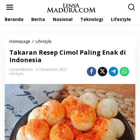
L
e
w
Beranda
Berita
Nasional
Teknologi
Lifestyle
a
t
i
k
Homepage
/
Lifestyle
T
e
a
k
Takaran Resep Cimol Paling Enak di
k
o
a
Indonesia
n
r
t
a
Lensa Madura
21 Desember 2021
e
Lifestyle
n
n
R
e
s
e
p
C
i
m
o
l
P