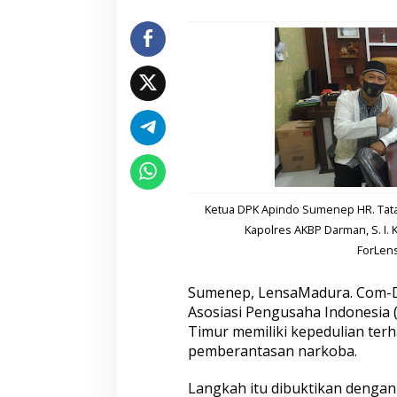
s
d
a
n
D
a
n
d
i
m
,
A
p
Ketua DPK Apindo Sumenep HR. Tatan
i
Kapolres AKBP Darman, S. I. 
n
ForLen
d
o
S
Sumenep, LensaMadura. Com-D
u
Asosiasi Pengusaha Indonesia 
m
Timur memiliki kepedulian ter
e
n
pemberantasan narkoba.
e
p
Langkah itu dibuktikan dengan
D