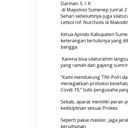
Darman. S. I. K
u
di Mapolres Sumenep Jum’at 2 
k
u
Sehari sebelumnya juga silat
n
Letkol Inf. Nurcholis di Makodi
g
P
Ketua Apindo Kabupaten Sumen
e
keterangan tertulisnya yang 
n
e
bangga.
g
a
Karena bisa silaturahim lang
k
yang ramah dan gayeng sumrin
a
n
P
“Kami mendukung TNI-Polri dan
r
menegakkan protokol kesehata
o
Covid-19,” tulis pengusaha yang
k
e
Sebab, aparat memiliki peran 
s
C
kedisiplinan sesuai Prokes.
o
v
Seperti pakai masker, jaga jara
i
kerumunan.
d