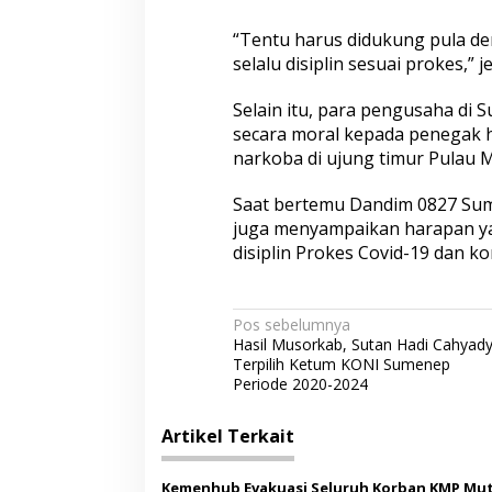
-
“Tentu harus didukung pula d
1
9
selalu disiplin sesuai prokes,” je
d
a
Selain itu, para pengusaha d
n
secara moral kepada penegak 
P
narkoba di ujung timur Pulau M
e
m
b
Saat bertemu Dandim 0827 Sum
e
juga menyampaikan harapan y
r
disiplin Prokes Covid-19 dan k
a
n
t
a
N
Pos sebelumnya
s
Hasil Musorkab, Sutan Hadi Cahyad
a
a
Terpilih Ketum KONI Sumenep
n
v
Periode 2020-2024
N
i
a
Artikel Terkait
r
g
k
o
a
Kemenhub Evakuasi Seluruh Korban KMP Mut