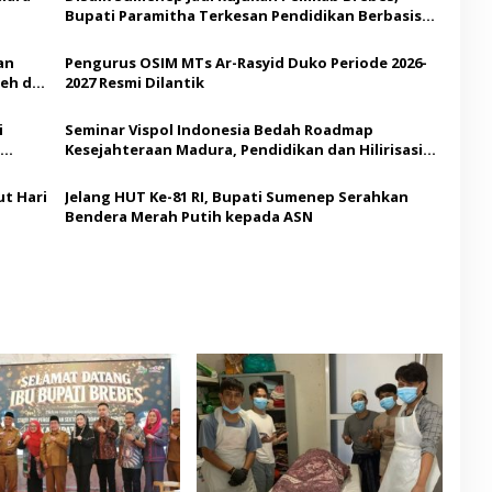
Bupati Paramitha Terkesan Pendidikan Berbasis
Budaya
an
Pengurus OSIM MTs Ar-Rasyid Duko Periode 2026-
eh di
2027 Resmi Dilantik
i
Seminar Vispol Indonesia Bedah Roadmap
Kesejahteraan Madura, Pendidikan dan Hilirisasi
Jadi Kunci
t Hari
Jelang HUT Ke-81 RI, Bupati Sumenep Serahkan
Bendera Merah Putih kepada ASN