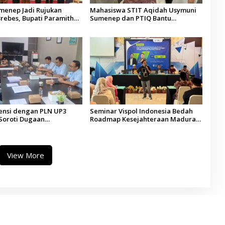
umenep Jadi Rujukan
Mahasiswa STIT Aqidah Usymuni
rebes, Bupati Paramitha
Sumenep dan PTIQ Bantu
 Pendidikan Berbasis
Pemulangan Jenazah WNI Asal
Aceh di Malaysia
ensi dengan PLN UP3
Seminar Vispol Indonesia Bedah
Soroti Dugaan
Roadmap Kesejahteraan Madura,
ran Program Listrik Desa
Pendidikan dan Hilirisasi Jadi
ep
Kunci
View More