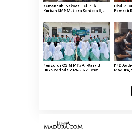
Kemenhub Evakuasi Seluruh
Disdik S
Korban KMP Mutiara Sentosa II,
Pemkab B
Operator Diaudit
Terkesan
Budaya
Pengurus OSIM MTs Ar-Rasyid
PPD Audi
Duko Periode 2026-2027 Resmi
Madura, 
Dilantik
Pelangga
di Sumen