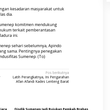
engan kesadaran masyarakat untuk
las dia.
i Sumenep komitmen mendukung
hukum terkait pemberantasan
adura ini.
enep sehari sebelumnya, Apindo
ang sama. Pentingnya penegakan
ondusifitas Sumenep. (To)
Pos berikutnya
y
Latih Perangkatnya, Ini Pengarahan
Afan Afandi Kades Lenteng Barat
iara
Disdik Sumenep Jadi Rujukan Pemkab Brebes,