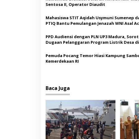
b
s
Sentosa II, Operator Diaudit
a
i
Mahasiswa STIT Aqidah Usymuni Sumenep d
p
PTIQ Bantu Pemulangan Jenazah WNI Asal Ac
Malaysia
o
PPD Audiensi dengan PLN UP3 Madura, Sorot
s
Dugaan Pelanggaran Program Listrik Desa di
Sumenep
Pemuda Pocang Temor Hiasi Kampung Sambu
Kemerdekaan RI
Baca Juga