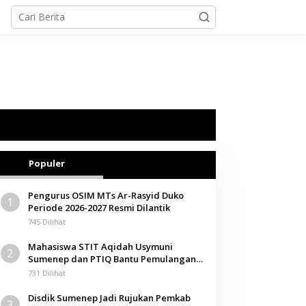
Populer
Pengurus OSIM MTs Ar-Rasyid Duko
1
Periode 2026-2027 Resmi Dilantik
745 Dilihat
Mahasiswa STIT Aqidah Usymuni
2
Sumenep dan PTIQ Bantu Pemulangan
Jenazah WNI Asal Aceh di Malaysia
731 Dilihat
Disdik Sumenep Jadi Rujukan Pemkab
3