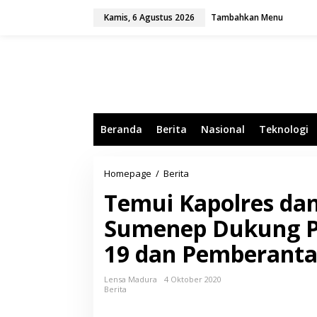
L
Kamis, 6 Agustus 2026
Tambahkan Menu
e
w
a
t
i
k
e
k
o
Beranda
Berita
Nasional
Teknologi
n
t
e
n
Homepage
/
Berita
T
e
Temui Kapolres da
m
u
Sumenep Dukung P
i
K
19 dan Pemberant
a
p
o
Lensa Madura
4 Oktober 2020
l
Berita
r
e