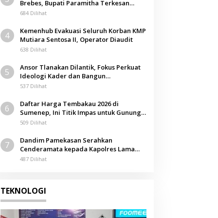
Brebes, Bupati Paramitha Terkesan
Pendidikan Berbasis Budaya
684 Dilihat
Kemenhub Evakuasi Seluruh Korban KMP
4
Mutiara Sentosa II, Operator Diaudit
638 Dilihat
Ansor Tlanakan Dilantik, Fokus Perkuat
5
Ideologi Kader dan Bangun
Kemandirian Ekonomi
537 Dilihat
Daftar Harga Tembakau 2026 di
6
Sumenep, Ini Titik Impas untuk Gunung,
Tegal, dan Sawah
509 Dilihat
Dandim Pamekasan Serahkan
7
Cenderamata kepada Kapolres Lama
pada Acara Kenal Pamit
487 Dilihat
TEKNOLOGI