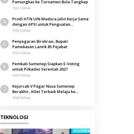
Pamungkas ke Turnamen Bola Tangkap
1061 Dilihat
Prodi HTN UIN Madura Jalin Kerja Sama
4
dengan APSI untuk Penguatan
Kompetensi Mahasiswa
1059 Dilihat
Penyegaran Birokrasi, Bupati
5
Pamekasan Lantik 85 Pejabat
1052 Dilihat
Pemkab Sumenep Siapkan E-Voting
6
untuk Pilkades Serentak 2027
1047 Dilihat
Kejurcab V Pagar Nusa Sumenep
7
Berakhir, Atlet Terbaik Melaju ke
Kejurwil Jatim
1046 Dilihat
TEKNOLOGI