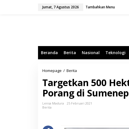
L
Jumat, 7 Agustus 2026
Tambahkan Menu
e
w
a
t
i
k
e
k
o
Beranda
Berita
Nasional
Teknologi
n
t
e
n
Homepage
/
Berita
T
a
Targetkan 500 Hek
r
g
Porang di Sumenep
e
t
k
Lensa Madura
25 Februari 2021
a
Berita
n
5
0
0