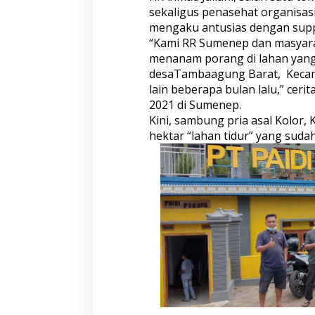
sekaligus penasehat organisa
o
r
mengaku antusias dengan suppo
a
“Kami RR Sumenep dan masyara
n
menanam porang di lahan yang 
g
desaTambaagung Barat, Kecam
d
i
lain beberapa bulan lalu,” cerit
S
2021 di Sumenep.
u
Kini, sambung pria asal Kolor, 
m
hektar “lahan tidur” yang sudah
e
n
e
p