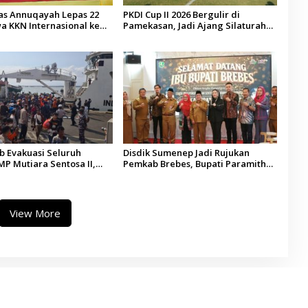
tas Annuqayah Lepas 22
PKDI Cup II 2026 Bergulir di
a KKN Internasional ke
Pamekasan, Jadi Ajang Silaturahmi
di
Kepala Desa se-Madura
 Evakuasi Seluruh
Disdik Sumenep Jadi Rujukan
P Mutiara Sentosa II,
Pemkab Brebes, Bupati Paramitha
 Diaudit
Terkesan Pendidikan Berbasis
Budaya
View More