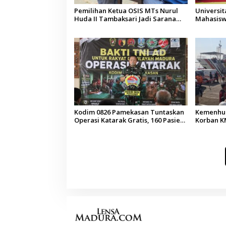
Pemilihan Ketua OSIS MTs Nurul
Universi
Huda II Tambaksari Jadi Sarana
Mahasisw
Pendidikan Demokrasi bagi Siswa
Arab Sau
Kodim 0826 Pamekasan Tuntaskan
Kemenhub
Operasi Katarak Gratis, 160 Pasien
Korban KM
Jalani Tindakan Medis
Operator