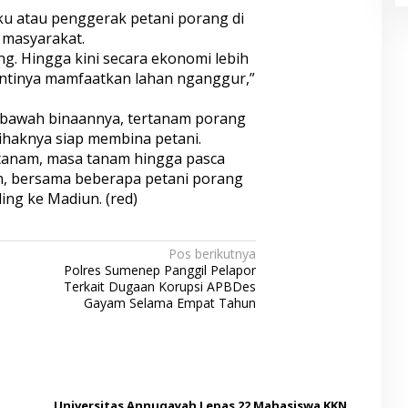
u atau penggerak petani porang di
masyarakat.
g. Hingga kini secara ekonomi lebih
Intinya mamfaatkan lahan nganggur,”
bawah binaannya, tertanam porang
Pihaknya siap membina petani.
tanam, masa tanam hingga pasca
, bersama beberapa petani porang
ing ke Madiun. (red)
Pos berikutnya
Polres Sumenep Panggil Pelapor
Terkait Dugaan Korupsi APBDes
Gayam Selama Empat Tahun
Universitas Annuqayah Lepas 22 Mahasiswa KKN