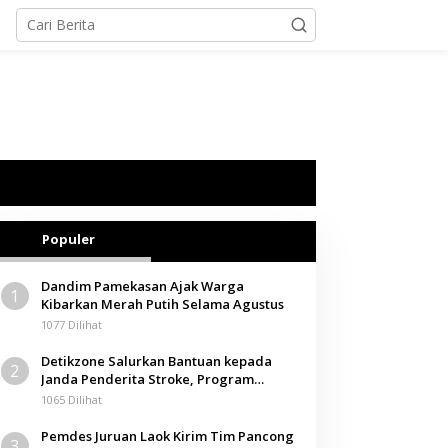
Populer
Dandim Pamekasan Ajak Warga
1
Kibarkan Merah Putih Selama Agustus
1077 Dilihat
Detikzone Salurkan Bantuan kepada
2
Janda Penderita Stroke, Program
Berbagi Masuki Hari ke-61
1065 Dilihat
Pemdes Juruan Laok Kirim Tim Pancong
3