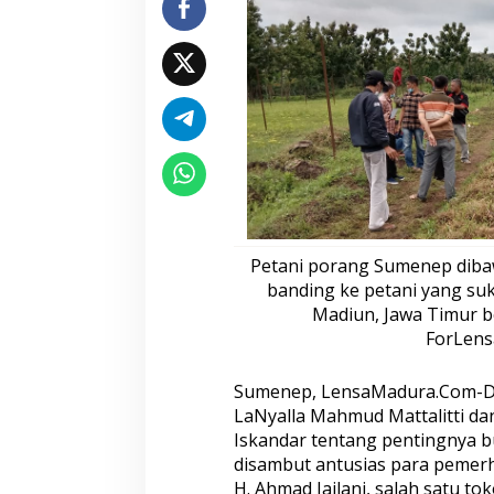
H
e
k
t
a
r
L
a
h
a
n
U
n
Petani porang Sumenep diba
t
banding ke petani yang su
u
k
Madiun, Jawa Timur b
D
ForLen
i
t
Sumenep, LensaMadura.Com-Do
a
n
LaNyalla Mahmud Mattalitti d
a
Iskandar tentang pentingnya 
m
disambut antusias para pemerh
i
H. Ahmad Jailani, salah satu 
P