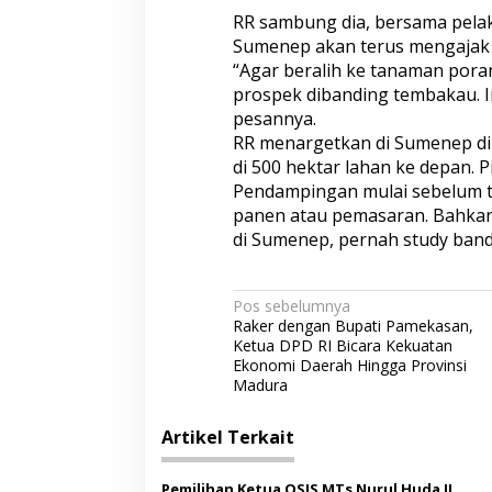
RR sambung dia, bersama pelak
Sumenep akan terus mengajak 
“Agar beralih ke tanaman poran
prospek dibanding tembakau. 
pesannya.
RR menargetkan di Sumenep di
di 500 hektar lahan ke depan. 
Pendampingan mulai sebelum 
panen atau pemasaran. Bahkan
di Sumenep, pernah study band
N
Pos sebelumnya
Raker dengan Bupati Pamekasan,
a
Ketua DPD RI Bicara Kekuatan
v
Ekonomi Daerah Hingga Provinsi
Madura
i
g
Artikel Terkait
a
Pemilihan Ketua OSIS MTs Nurul Huda II