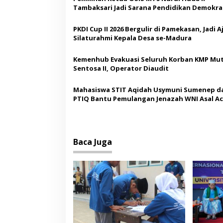
s
Tambaksari Jadi Sarana Pendidikan Demokras
i
Siswa
p
PKDI Cup II 2026 Bergulir di Pamekasan, Jadi 
Silaturahmi Kepala Desa se-Madura
o
s
Kemenhub Evakuasi Seluruh Korban KMP Mut
Sentosa II, Operator Diaudit
Mahasiswa STIT Aqidah Usymuni Sumenep d
PTIQ Bantu Pemulangan Jenazah WNI Asal Ac
Malaysia
Baca Juga