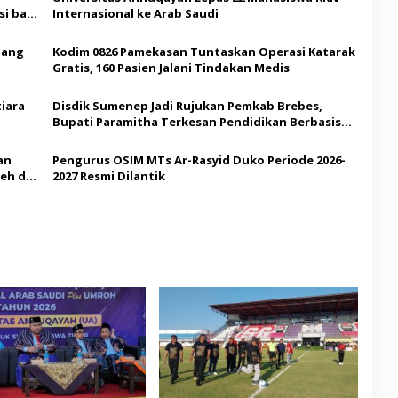
i bagi
Internasional ke Arab Saudi
Ajang
Kodim 0826 Pamekasan Tuntaskan Operasi Katarak
Gratis, 160 Pasien Jalani Tindakan Medis
iara
Disdik Sumenep Jadi Rujukan Pemkab Brebes,
Bupati Paramitha Terkesan Pendidikan Berbasis
Budaya
an
Pengurus OSIM MTs Ar-Rasyid Duko Periode 2026-
eh di
2027 Resmi Dilantik