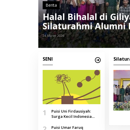
Berita
Halal Bihalal di Gi
Silaturahmi Alumni
24 Maret 2026
SENI
Silatu
1
Puisi Uni Firdausiyah:
Surga Kecil Indonesia
yang Tak Lagi Perawan,
2
Doa yang Jauh, Narasi
Puisi Umar Faruq