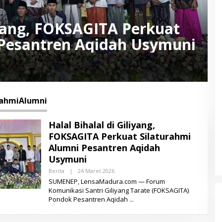
liyang, FOKSAGITA Perkuat
 Pesantren Aqidah Usymuni
rahmiAlumni
Halal Bihalal di Giliyang,
FOKSAGITA Perkuat Silaturahmi
Alumni Pesantren Aqidah
Usymuni
Berita
|
24 Maret 2026
O
L
SUMENEP, LensaMadura.com — Forum
E
Komunikasi Santri Giliyang Tarate (FOKSAGITA)
H
Pondok Pesantren Aqidah
M
U
K
S