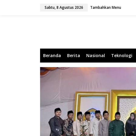
L
Sabtu, 8 Agustus 2026
Tambahkan Menu
e
w
a
t
i
k
e
k
o
Beranda
Berita
Nasional
Teknologi
n
t
e
n