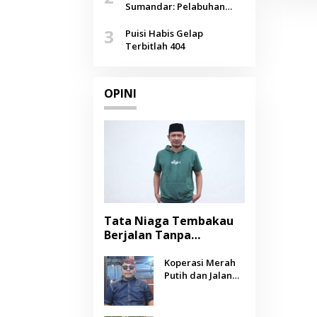
Agustus
Sumandar: Pelabuhan
Pasongsongan, Salopeng,
3
Selendang Benang Merah
Puisi Habis Gelap
Lombang
Terbitlah 404
OPINI
Tata Niaga Tembakau
Berjalan Tanpa
Instrumen, Benarkah
Negara Berpihak
Koperasi Merah
Putih dan Jalan
kepada Petani?
Panjang Menuju
Kesejahteraan