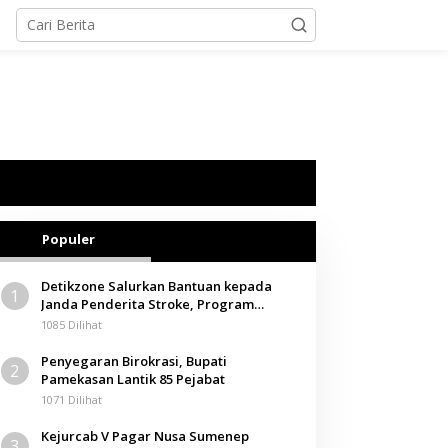
Populer
Detikzone Salurkan Bantuan kepada
1
Janda Penderita Stroke, Program
Berbagi Masuki Hari ke-61
1085 Dilihat
Penyegaran Birokrasi, Bupati
2
Pamekasan Lantik 85 Pejabat
1071 Dilihat
Kejurcab V Pagar Nusa Sumenep
3