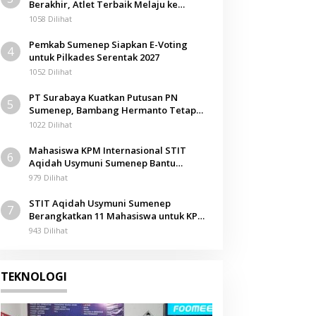
Berakhir, Atlet Terbaik Melaju ke
Kejurwil Jatim
1058 Dilihat
Pemkab Sumenep Siapkan E-Voting
4
untuk Pilkades Serentak 2027
1052 Dilihat
PT Surabaya Kuatkan Putusan PN
5
Sumenep, Bambang Hermanto Tetap
Dinyatakan Pemilik Sah Tanah di
1022 Dilihat
Pamolokan
Mahasiswa KPM Internasional STIT
6
Aqidah Usymuni Sumenep Bantu
Pengurusan Jenazah WNI di Malaysia
979 Dilihat
STIT Aqidah Usymuni Sumenep
7
Berangkatkan 11 Mahasiswa untuk KPM
Internasional di Malaysia
943 Dilihat
TEKNOLOGI