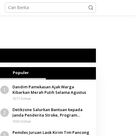
Populer
Dandim Pamekasan Ajak Warga
1
Kibarkan Merah Putih Selama Agustus
1077 Dilihat
Detikzone Salurkan Bantuan kepada
2
Janda Penderita Stroke, Program
Berbagi Masuki Hari ke-61
1065 Dilihat
Pemdes Juruan Laok Kirim Tim Pancong
3