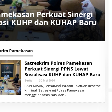
amekasan Perkuat Sinergi
sasi KUHP dan KUHAP Baru
krim Pamekasan
Satreskrim Polres Pamekasan
Perkuat Sinergi PPNS Lewat
Sosialisasi KUHP dan KUHAP Baru
Berita
|
30 Mei 2026
O
L
PAMEKASAN, LensaMadura.com – Satuan Reserse
E
Kriminal (Satreskrim) Polres Pamekasan
H
menggelar sosialisasi dan
M
U
K
S
I
D