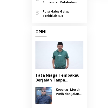
Agustus
Sumandar: Pelabuhan
Pasongsongan, Salopeng,
3
Selendang Benang Merah
Puisi Habis Gelap
Lombang
Terbitlah 404
OPINI
Tata Niaga Tembakau
Berjalan Tanpa
Instrumen, Benarkah
Negara Berpihak
Koperasi Merah
Putih dan Jalan
kepada Petani?
Panjang Menuju
Kesejahteraan