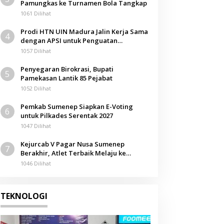
Pamungkas ke Turnamen Bola Tangkap
1061 Dilihat
Prodi HTN UIN Madura Jalin Kerja Sama
4
dengan APSI untuk Penguatan
Kompetensi Mahasiswa
1057 Dilihat
Penyegaran Birokrasi, Bupati
5
Pamekasan Lantik 85 Pejabat
1052 Dilihat
Pemkab Sumenep Siapkan E-Voting
6
untuk Pilkades Serentak 2027
1047 Dilihat
Kejurcab V Pagar Nusa Sumenep
7
Berakhir, Atlet Terbaik Melaju ke
Kejurwil Jatim
1046 Dilihat
TEKNOLOGI