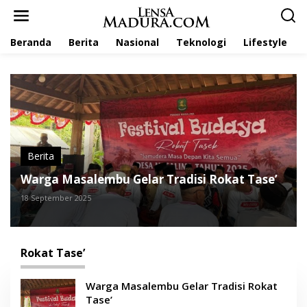
L
e
w
Beranda
Berita
Nasional
Teknologi
Lifestyle
a
t
i
k
e
k
o
n
t
e
Berita
n
Warga Masalembu Gelar Tradisi Rokat Tase’
18 September 2025
Rokat Tase’
Warga Masalembu Gelar Tradisi Rokat
Tase’