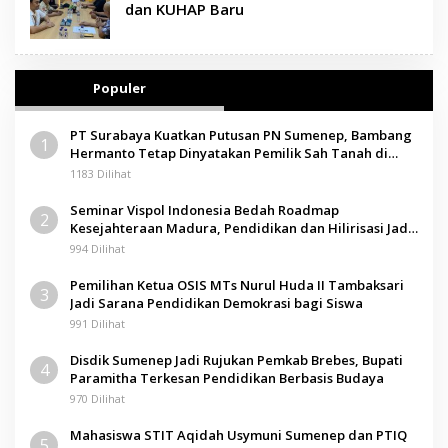
dan KUHAP Baru
Populer
PT Surabaya Kuatkan Putusan PN Sumenep, Bambang
1
Hermanto Tetap Dinyatakan Pemilik Sah Tanah di
Pamolokan
1183 Dilihat
Seminar Vispol Indonesia Bedah Roadmap
2
Kesejahteraan Madura, Pendidikan dan Hilirisasi Jadi
Kunci
994 Dilihat
Pemilihan Ketua OSIS MTs Nurul Huda II Tambaksari
3
Jadi Sarana Pendidikan Demokrasi bagi Siswa
991 Dilihat
Disdik Sumenep Jadi Rujukan Pemkab Brebes, Bupati
4
Paramitha Terkesan Pendidikan Berbasis Budaya
970 Dilihat
Mahasiswa STIT Aqidah Usymuni Sumenep dan PTIQ
5