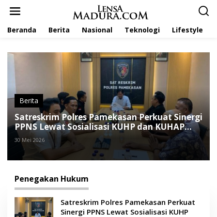
L
e
w
Beranda
Berita
Nasional
Teknologi
Lifestyle
a
t
i
k
e
k
o
n
t
Berita
e
Satreskrim Polres Pamekasan Perkuat Sinergi
n
PPNS Lewat Sosialisasi KUHP dan KUHAP
Baru
30 Mei 2026
Penegakan Hukum
Satreskrim Polres Pamekasan Perkuat
Sinergi PPNS Lewat Sosialisasi KUHP