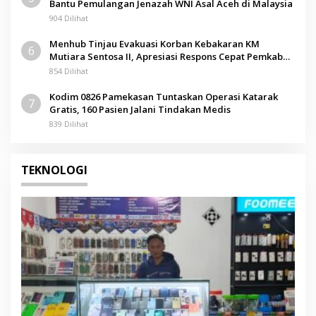
Bantu Pemulangan Jenazah WNI Asal Aceh di Malaysia
904 Dilihat
Menhub Tinjau Evakuasi Korban Kebakaran KM
6
Mutiara Sentosa II, Apresiasi Respons Cepat Pemkab
Sumenep
854 Dilihat
Kodim 0826 Pamekasan Tuntaskan Operasi Katarak
7
Gratis, 160 Pasien Jalani Tindakan Medis
839 Dilihat
TEKNOLOGI