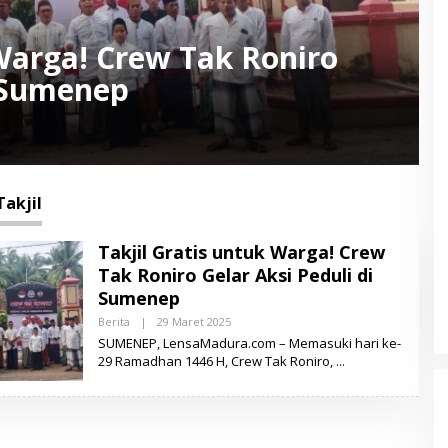
 Warga! Crew Tak Roniro
i Sumenep
Takjil
Takjil Gratis untuk Warga! Crew
Tak Roniro Gelar Aksi Peduli di
Sumenep
Berita
|
29 Maret 2025
O
L
SUMENEP, LensaMadura.com – Memasuki hari ke-
E
29 Ramadhan 1446 H, Crew Tak Roniro,
H
T
O
I
F
U
R