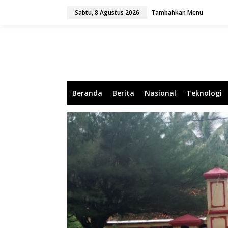
L
Sabtu, 8 Agustus 2026
Tambahkan Menu
e
w
a
t
i
k
e
k
o
Beranda
Berita
Nasional
Teknologi
n
t
e
n