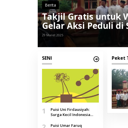
Berita
Takjil Gratis untuk
Gelar Aksi Peduli d
29 Maret 2025
SENI
Peket 
1
Puisi Uni Firdausiyah:
Surga Kecil Indonesia
yang Tak Lagi Perawan,
2
Doa yang Jauh, Narasi
Puisi Umar Faruq