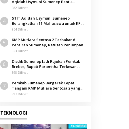
Aqidah Usymuni Sumenep Bantu
Pengurusan Jenazah WNI di Malaysia
982 Dilihat
STIT Aqidah Usymuni Sumenep
4
Berangkatkan 11 Mahasiswa untuk KPM
Internasional di Malaysia
954 Dilihat
KMP Mutiara Sentosa 2 Terbakar di
5
Perairan Sumenep, Ratusan Penumpang
Dievakuasi
923 Dilihat
Disdik Sumenep Jadi Rujukan Pemkab
6
Brebes, Bupati Paramitha Terkesan
Pendidikan Berbasis Budaya
898 Dilihat
Pemkab Sumenep Bergerak Cepat
7
Tangani KMP Mutiara Sentosa 2 yang
Terbakar
897 Dilihat
TEKNOLOGI