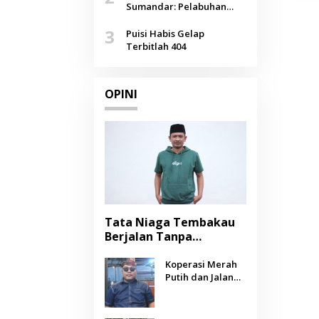
Agustus
Sumandar: Pelabuhan
Pasongsongan, Salopeng,
3
Selendang Benang Merah
Puisi Habis Gelap
Lombang
Terbitlah 404
OPINI
Tata Niaga Tembakau
Berjalan Tanpa
Instrumen, Benarkah
Negara Berpihak
Koperasi Merah
Putih dan Jalan
kepada Petani?
Panjang Menuju
Kesejahteraan