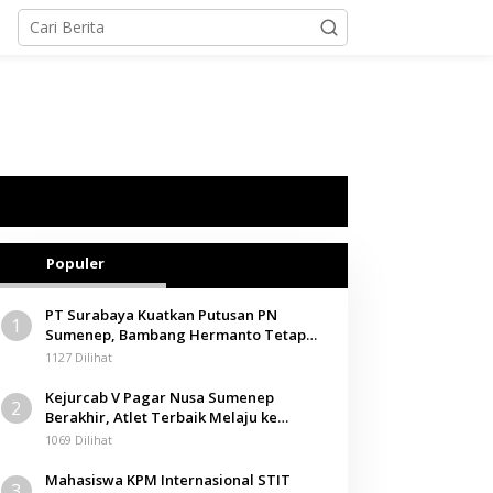
Populer
PT Surabaya Kuatkan Putusan PN
1
Sumenep, Bambang Hermanto Tetap
Dinyatakan Pemilik Sah Tanah di
1127 Dilihat
Pamolokan
Kejurcab V Pagar Nusa Sumenep
2
Berakhir, Atlet Terbaik Melaju ke
Kejurwil Jatim
1069 Dilihat
Mahasiswa KPM Internasional STIT
3