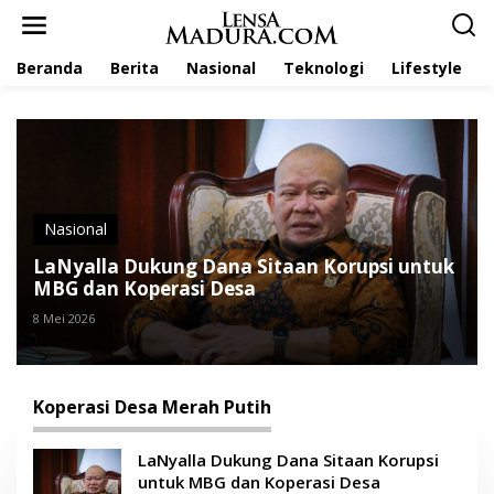
L
e
w
Beranda
Berita
Nasional
Teknologi
Lifestyle
a
t
i
k
e
k
o
n
t
Nasional
e
LaNyalla Dukung Dana Sitaan Korupsi untuk
n
MBG dan Koperasi Desa
8 Mei 2026
Koperasi Desa Merah Putih
LaNyalla Dukung Dana Sitaan Korupsi
untuk MBG dan Koperasi Desa