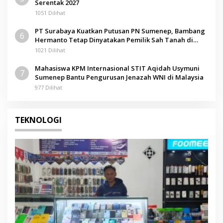
Serentak 2027
1051 Dilihat
PT Surabaya Kuatkan Putusan PN Sumenep, Bambang
6
Hermanto Tetap Dinyatakan Pemilik Sah Tanah di
Pamolokan
1021 Dilihat
Mahasiswa KPM Internasional STIT Aqidah Usymuni
7
Sumenep Bantu Pengurusan Jenazah WNI di Malaysia
977 Dilihat
TEKNOLOGI