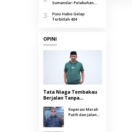
Agustus
Sumandar: Pelabuhan
Pasongsongan, Salopeng,
3
Selendang Benang Merah
Puisi Habis Gelap
Lombang
Terbitlah 404
OPINI
Tata Niaga Tembakau
Berjalan Tanpa
Instrumen, Benarkah
Negara Berpihak
Koperasi Merah
Putih dan Jalan
kepada Petani?
Panjang Menuju
Kesejahteraan