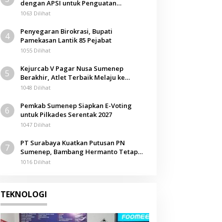
dengan APSI untuk Penguatan
Kompetensi Mahasiswa
1063 Dilihat
Penyegaran Birokrasi, Bupati
4
Pamekasan Lantik 85 Pejabat
1055 Dilihat
Kejurcab V Pagar Nusa Sumenep
5
Berakhir, Atlet Terbaik Melaju ke
Kejurwil Jatim
1048 Dilihat
Pemkab Sumenep Siapkan E-Voting
6
untuk Pilkades Serentak 2027
1047 Dilihat
PT Surabaya Kuatkan Putusan PN
7
Sumenep, Bambang Hermanto Tetap
Dinyatakan Pemilik Sah Tanah di
1016 Dilihat
Pamolokan
TEKNOLOGI