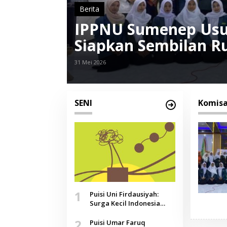
Berita
IPPNU Sumenep Usu
Siapkan Sembilan 
Pelajar Putri
31 Mei 2026
SENI
Komisa
1
Puisi Uni Firdausiyah:
Surga Kecil Indonesia
yang Tak Lagi Perawan,
2
Doa yang Jauh, Narasi
Puisi Umar Faruq