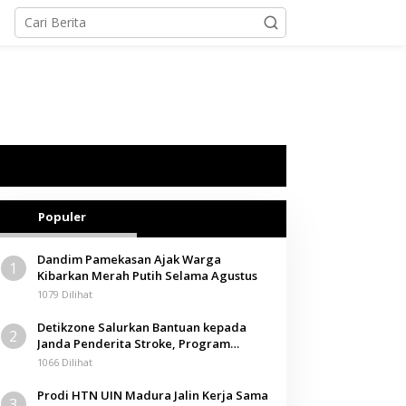
Populer
Dandim Pamekasan Ajak Warga
1
Kibarkan Merah Putih Selama Agustus
1079 Dilihat
Detikzone Salurkan Bantuan kepada
2
Janda Penderita Stroke, Program
Berbagi Masuki Hari ke-61
1066 Dilihat
Prodi HTN UIN Madura Jalin Kerja Sama
3