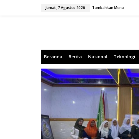
L
Jumat, 7 Agustus 2026
Tambahkan Menu
e
w
a
t
i
k
e
k
o
Beranda
Berita
Nasional
Teknologi
n
t
e
n