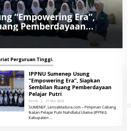
ng “Empowering Era”,
Ruang Pemberdayaan
riat Perguruan Tinggi.
IPPNU Sumenep Usung
“Empowering Era”, Siapkan
Sembilan Ruang Pemberdayaan
Pelajar Putri
Berita
|
31 Mei 2026
O
L
SUMENEP, LensaMadura.com – Pimpinan Cabang
E
Ikatan Pelajar Putri Nahdlatul Ulama (IPPNU)
H
Kabupaten
M
U
K
S