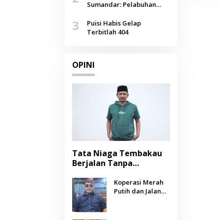
Agustus
Sumandar: Pelabuhan
Pasongsongan, Salopeng,
3
Selendang Benang Merah
Puisi Habis Gelap
Lombang
Terbitlah 404
OPINI
Tata Niaga Tembakau
Berjalan Tanpa
Instrumen, Benarkah
Negara Berpihak
Koperasi Merah
Putih dan Jalan
kepada Petani?
Panjang Menuju
Kesejahteraan