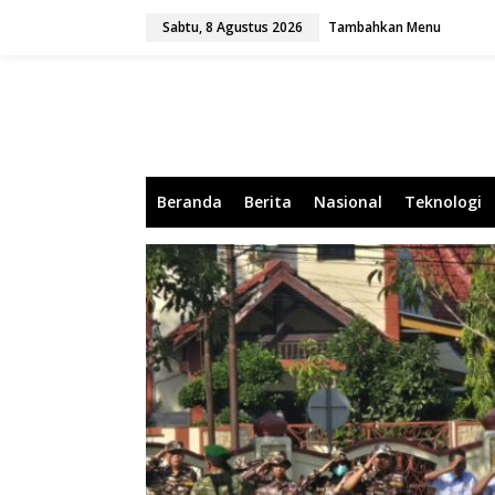
L
Sabtu, 8 Agustus 2026
Tambahkan Menu
e
w
a
t
i
k
e
k
o
Beranda
Berita
Nasional
Teknologi
n
t
e
n