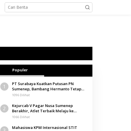
Populer
PT Surabaya Kuatkan Putusan PN
1
Sumenep, Bambang Hermanto Tetap
Dinyatakan Pemilik Sah Tanah di
1096 Dilihat
Pamolokan
Kejurcab V Pagar Nusa Sumenep
2
Berakhir, Atlet Terbaik Melaju ke
Kejurwil Jatim
1066 Dilihat
Mahasiswa KPM Internasional STIT
3