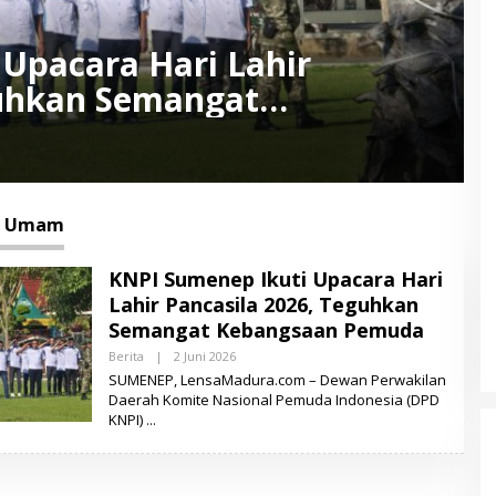
Upacara Hari Lahir
guhkan Semangat
a
ul Umam
KNPI Sumenep Ikuti Upacara Hari
Lahir Pancasila 2026, Teguhkan
Semangat Kebangsaan Pemuda
Berita
|
2 Juni 2026
O
L
SUMENEP, LensaMadura.com – Dewan Perwakilan
E
Daerah Komite Nasional Pemuda Indonesia (DPD
H
KNPI)
M
U
K
S
I
D