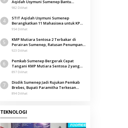
Aqidah Usymuni Sumenep Bantu
Pengurusan Jenazah WNI di Malaysia
982 Dilihat
STIT Aqidah Usymuni Sumenep
4
Berangkatkan 11 Mahasiswa untuk KPM
Internasional di Malaysia
954 Dilihat
KMP Mutiara Sentosa 2 Terbakar di
5
Perairan Sumenep, Ratusan Penumpang
Dievakuasi
923 Dilihat
Pemkab Sumenep Bergerak Cepat
6
Tangani KMP Mutiara Sentosa 2 yang
Terbakar
897 Dilihat
Disdik Sumenep Jadi Rujukan Pemkab
7
Brebes, Bupati Paramitha Terkesan
Pendidikan Berbasis Budaya
894 Dilihat
TEKNOLOGI