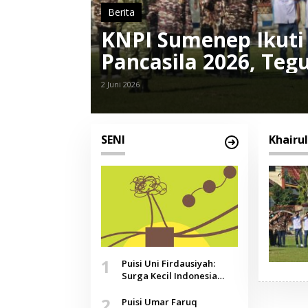
Berita
KNPI Sumenep Ikuti 
Pancasila 2026, Te
Kebangsaan Pemud
2 Juni 2026
SENI
Khair
1
Puisi Uni Firdausiyah:
Surga Kecil Indonesia
yang Tak Lagi Perawan,
2
Doa yang Jauh, Narasi
Puisi Umar Faruq