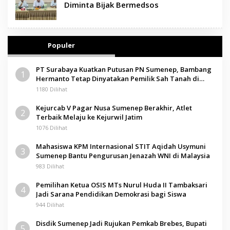
Diminta Bijak Bermedsos
Populer
PT Surabaya Kuatkan Putusan PN Sumenep, Bambang
1
Hermanto Tetap Dinyatakan Pemilik Sah Tanah di
Pamolokan
1180 Dilihat
Kejurcab V Pagar Nusa Sumenep Berakhir, Atlet
2
Terbaik Melaju ke Kejurwil Jatim
1076 Dilihat
Mahasiswa KPM Internasional STIT Aqidah Usymuni
3
Sumenep Bantu Pengurusan Jenazah WNI di Malaysia
983 Dilihat
Pemilihan Ketua OSIS MTs Nurul Huda II Tambaksari
4
Jadi Sarana Pendidikan Demokrasi bagi Siswa
944 Dilihat
Disdik Sumenep Jadi Rujukan Pemkab Brebes, Bupati
5