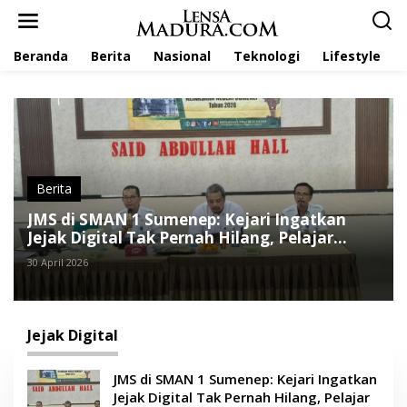
L
e
w
Beranda
Berita
Nasional
Teknologi
Lifestyle
a
t
i
k
e
k
o
n
t
Berita
e
JMS di SMAN 1 Sumenep: Kejari Ingatkan
n
Jejak Digital Tak Pernah Hilang, Pelajar
Diminta Bijak Bermedsos
30 April 2026
Jejak Digital
JMS di SMAN 1 Sumenep: Kejari Ingatkan
Jejak Digital Tak Pernah Hilang, Pelajar