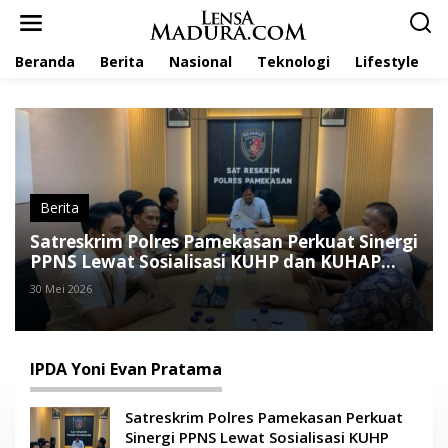
L
e
w
Beranda
Berita
Nasional
Teknologi
Lifestyle
a
t
i
k
e
k
o
n
t
Berita
e
Satreskrim Polres Pamekasan Perkuat Sinergi
n
PPNS Lewat Sosialisasi KUHP dan KUHAP
Baru
30 Mei 2026
IPDA Yoni Evan Pratama
Satreskrim Polres Pamekasan Perkuat
Sinergi PPNS Lewat Sosialisasi KUHP