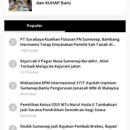
dan KUHAP Baru
Populer
PT Surabaya Kuatkan Putusan PN Sumenep, Bambang
1
Hermanto Tetap Dinyatakan Pemilik Sah Tanah di
Pamolokan
1180 Dilihat
Kejurcab V Pagar Nusa Sumenep Berakhir, Atlet
2
Terbaik Melaju ke Kejurwil Jatim
1077 Dilihat
Mahasiswa KPM Internasional STIT Aqidah Usymuni
3
Sumenep Bantu Pengurusan Jenazah WNI di Malaysia
984 Dilihat
Pemilihan Ketua OSIS MTs Nurul Huda II Tambaksari
4
Jadi Sarana Pendidikan Demokrasi bagi Siswa
954 Dilihat
Disdik Sumenep Jadi Rujukan Pemkab Brebes, Bupati
5