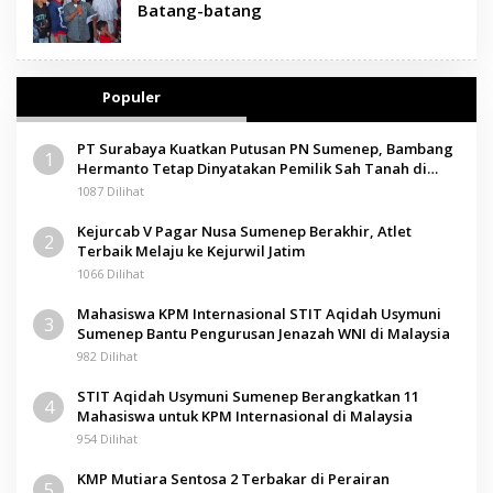
Batang-batang
Populer
PT Surabaya Kuatkan Putusan PN Sumenep, Bambang
1
Hermanto Tetap Dinyatakan Pemilik Sah Tanah di
Pamolokan
1087 Dilihat
Kejurcab V Pagar Nusa Sumenep Berakhir, Atlet
2
Terbaik Melaju ke Kejurwil Jatim
1066 Dilihat
Mahasiswa KPM Internasional STIT Aqidah Usymuni
3
Sumenep Bantu Pengurusan Jenazah WNI di Malaysia
982 Dilihat
STIT Aqidah Usymuni Sumenep Berangkatkan 11
4
Mahasiswa untuk KPM Internasional di Malaysia
954 Dilihat
KMP Mutiara Sentosa 2 Terbakar di Perairan
5