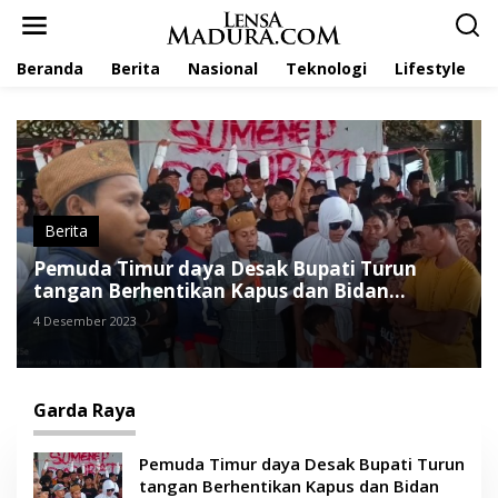
L
e
w
Beranda
Berita
Nasional
Teknologi
Lifestyle
a
t
i
k
e
k
o
n
t
Berita
e
Pemuda Timur daya Desak Bupati Turun
n
tangan Berhentikan Kapus dan Bidan
Batang-batang
4 Desember 2023
Garda Raya
Pemuda Timur daya Desak Bupati Turun
tangan Berhentikan Kapus dan Bidan