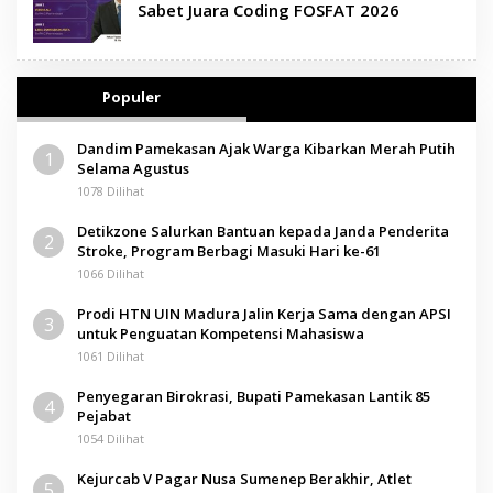
Sabet Juara Coding FOSFAT 2026
Populer
Dandim Pamekasan Ajak Warga Kibarkan Merah Putih
1
Selama Agustus
1078 Dilihat
Detikzone Salurkan Bantuan kepada Janda Penderita
2
Stroke, Program Berbagi Masuki Hari ke-61
1066 Dilihat
Prodi HTN UIN Madura Jalin Kerja Sama dengan APSI
3
untuk Penguatan Kompetensi Mahasiswa
1061 Dilihat
Penyegaran Birokrasi, Bupati Pamekasan Lantik 85
4
Pejabat
1054 Dilihat
Kejurcab V Pagar Nusa Sumenep Berakhir, Atlet
5