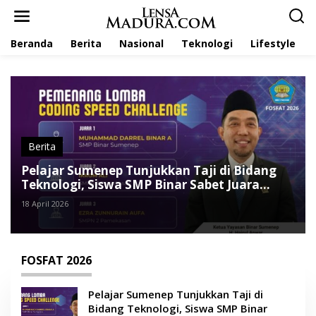
L
e
w
Beranda
Berita
Nasional
Teknologi
Lifestyle
a
t
i
k
e
k
o
n
t
Berita
e
Pelajar Sumenep Tunjukkan Taji di Bidang
n
Teknologi, Siswa SMP Binar Sabet Juara
Coding FOSFAT 2026
18 April 2026
FOSFAT 2026
Pelajar Sumenep Tunjukkan Taji di
Bidang Teknologi, Siswa SMP Binar