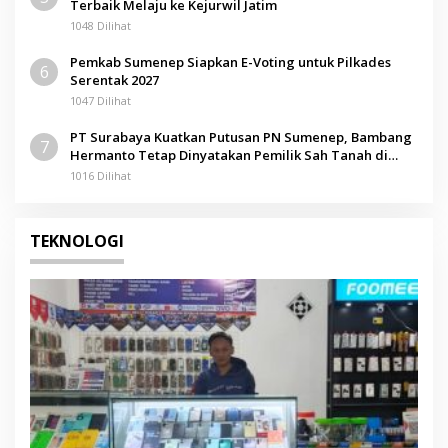
Terbaik Melaju ke Kejurwil Jatim
1048 Dilihat
Pemkab Sumenep Siapkan E-Voting untuk Pilkades
6
Serentak 2027
1047 Dilihat
PT Surabaya Kuatkan Putusan PN Sumenep, Bambang
7
Hermanto Tetap Dinyatakan Pemilik Sah Tanah di
Pamolokan
1016 Dilihat
TEKNOLOGI