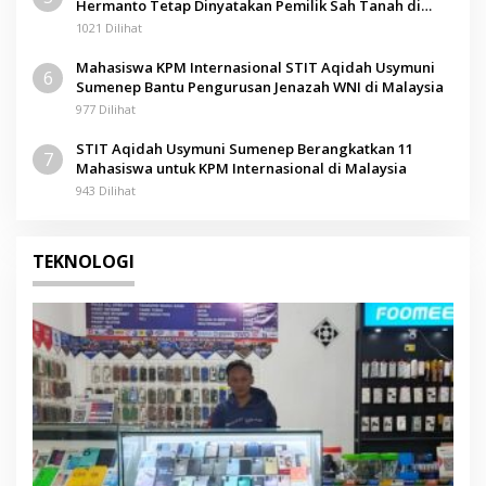
Hermanto Tetap Dinyatakan Pemilik Sah Tanah di
Pamolokan
1021 Dilihat
Mahasiswa KPM Internasional STIT Aqidah Usymuni
6
Sumenep Bantu Pengurusan Jenazah WNI di Malaysia
977 Dilihat
STIT Aqidah Usymuni Sumenep Berangkatkan 11
7
Mahasiswa untuk KPM Internasional di Malaysia
943 Dilihat
TEKNOLOGI