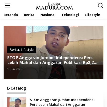
L
e
w
Beranda
Berita
Nasional
Teknologi
Lifestyle
a
t
i
k
e
k
o
n
t
Berita
,
Lifestyle
e
STOP Anggaran Jumbo! Independensi Pers
n
Lebih Mahal dari Anggaran Publikasi Rp8,2
Miliar
16 Juni 2026
E-Catalog
STOP Anggaran Jumbo! Independensi
Pers Lebih Mahal dari Anggaran