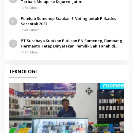
Terbaik Melaju ke Kejurwil Jatim
1050 Dilihat
Pemkab Sumenep Siapkan E-Voting untuk Pilkades
6
Serentak 2027
1048 Dilihat
PT Surabaya Kuatkan Putusan PN Sumenep, Bambang
7
Hermanto Tetap Dinyatakan Pemilik Sah Tanah di
Pamolokan
1017 Dilihat
TEKNOLOGI