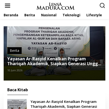
L
e
w
Beranda
Berita
Nasional
Teknologi
Lifestyle
a
t
i
k
e
k
o
n
t
Berita
e
Yayasan Ar-Rasyid Kenalkan Program
n
Thariqah Akademik, Siapkan Generasi Unggul
Baca Kitab, Hafalan Al-Qur’an dan Bahasa
10 Juni 2026
Asing
Baca Kitab
Yayasan Ar-Rasyid Kenalkan Program
Thariqah Akademik, Siapkan Generasi