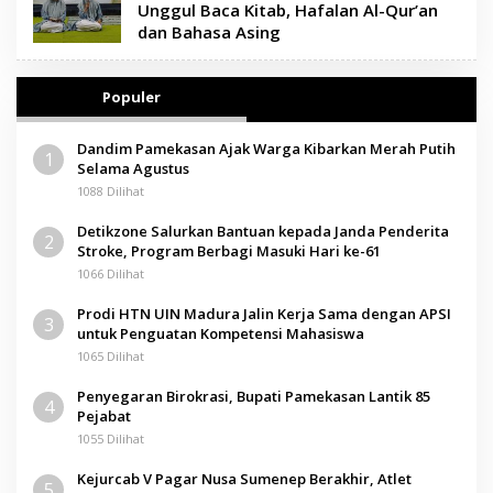
Unggul Baca Kitab, Hafalan Al-Qur’an
dan Bahasa Asing
Populer
Dandim Pamekasan Ajak Warga Kibarkan Merah Putih
1
Selama Agustus
1088 Dilihat
Detikzone Salurkan Bantuan kepada Janda Penderita
2
Stroke, Program Berbagi Masuki Hari ke-61
1066 Dilihat
Prodi HTN UIN Madura Jalin Kerja Sama dengan APSI
3
untuk Penguatan Kompetensi Mahasiswa
1065 Dilihat
Penyegaran Birokrasi, Bupati Pamekasan Lantik 85
4
Pejabat
1055 Dilihat
Kejurcab V Pagar Nusa Sumenep Berakhir, Atlet
5