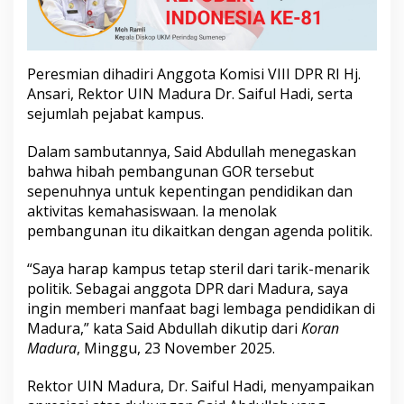
u
k
U
I
Peresmian dihadiri Anggota Komisi VIII DPR RI Hj.
N
M
Ansari, Rektor UIN Madura Dr. Saiful Hadi, serta
a
sejumlah pejabat kampus.
d
u
Dalam sambutannya, Said Abdullah menegaskan
r
bahwa hibah pembangunan GOR tersebut
a
sepenuhnya untuk kepentingan pendidikan dan
aktivitas kemahasiswaan. Ia menolak
pembangunan itu dikaitkan dengan agenda politik.
“Saya harap kampus tetap steril dari tarik-menarik
politik. Sebagai anggota DPR dari Madura, saya
ingin memberi manfaat bagi lembaga pendidikan di
Madura,” kata Said Abdullah dikutip dari
Koran
Madura
, Minggu, 23 November 2025.
Rektor UIN Madura, Dr. Saiful Hadi, menyampaikan