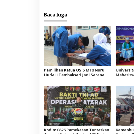
Baca Juga
Pemilihan Ketua OSIS MTs Nurul
Universi
Huda II Tambaksari Jadi Sarana
Mahasisw
Pendidikan Demokrasi bagi Siswa
Arab Sau
Kodim 0826 Pamekasan Tuntaskan
Kemenhub