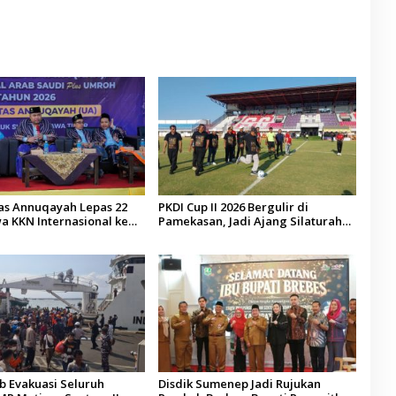
tas Annuqayah Lepas 22
PKDI Cup II 2026 Bergulir di
a KKN Internasional ke
Pamekasan, Jadi Ajang Silaturahmi
di
Kepala Desa se-Madura
 Evakuasi Seluruh
Disdik Sumenep Jadi Rujukan