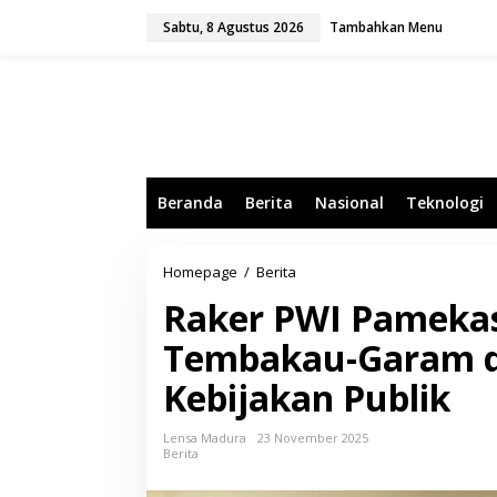
L
Sabtu, 8 Agustus 2026
Tambahkan Menu
e
w
a
t
i
k
e
k
o
Beranda
Berita
Nasional
Teknologi
n
t
e
n
Homepage
/
Berita
R
a
Raker PWI Pamekas
k
e
Tembakau-Garam d
r
P
Kebijakan Publik
W
I
P
Lensa Madura
23 November 2025
a
Berita
m
e