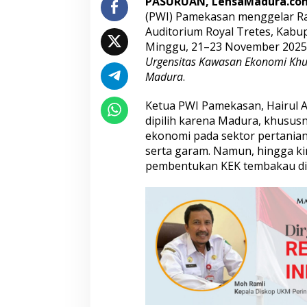
PASURUAN, LensaMadura.co
k
(PWI) Pamekasan menggelar Rap
a
Auditorium Royal Tretes, Kabu
u
Minggu, 21–23 November 2025.
-
G
Urgensitas Kawasan Ekonomi Kh
a
Madura
.
r
a
Ketua PWI Pamekasan, Hairul 
m
dipilih karena Madura, khusus
d
a
ekonomi pada sektor pertanian
n
serta garam. Namun, hingga ki
B
pembentukan KEK tembakau di 
e
n
t
u
k
T
i
m
s
u
s
K