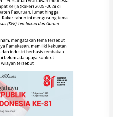
m
– Persatuan Wartawan Indonesia
at Kerja (Raker) 2025–2028 di
paten Pasuruan, Jumat hingga
 Raker tahun ini mengusung tema
usus (KEK) Tembakau dan Garam
Anam, mengatakan tema tersebut
nya Pamekasan, memiliki kekuatan
 dan industri berbasis tembakau
ni belum ada upaya konkret
wilayah tersebut.