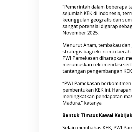
a
“Pemerintah dalam beberapa t
w
sejumlah KEK di Indonesia, te
a
keunggulan geografis dan sumb
l
sangat potensial digarap sebag
K
e
November 2025.
b
i
Menurut Anam, tembakau dan
j
strategis bagi ekonomi daerah 
a
PWI Pamekasan diharapkan me
k
a
merumuskan rekomendasi serta 
n
tantangan pengembangan KEK 
P
u
“PWI Pamekasan berkomitmen
b
pembentukan KEK ini. Harapan
l
i
meningkatkan pendapatan masy
k
Madura,” katanya.
Bentuk Timsus Kawal Kebijak
Selain membahas KEK, PWI Pa