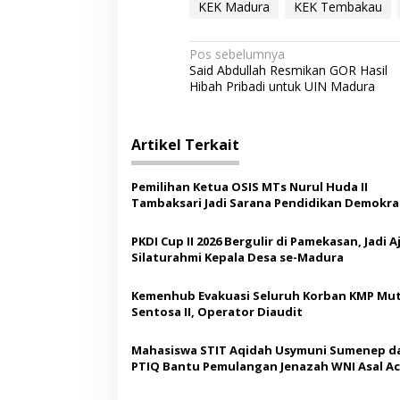
KEK Madura
KEK Tembakau
N
Pos sebelumnya
Said Abdullah Resmikan GOR Hasil
a
Hibah Pribadi untuk UIN Madura
v
i
Artikel Terkait
g
a
Pemilihan Ketua OSIS MTs Nurul Huda II
s
Tambaksari Jadi Sarana Pendidikan Demokras
Siswa
i
PKDI Cup II 2026 Bergulir di Pamekasan, Jadi 
p
Silaturahmi Kepala Desa se-Madura
o
Kemenhub Evakuasi Seluruh Korban KMP Mut
s
Sentosa II, Operator Diaudit
Mahasiswa STIT Aqidah Usymuni Sumenep d
PTIQ Bantu Pemulangan Jenazah WNI Asal Ac
Malaysia