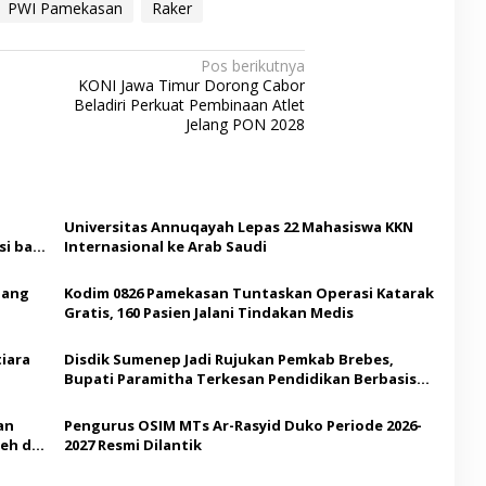
PWI Pamekasan
Raker
Pos berikutnya
KONI Jawa Timur Dorong Cabor
Beladiri Perkuat Pembinaan Atlet
Jelang PON 2028
Universitas Annuqayah Lepas 22 Mahasiswa KKN
i bagi
Internasional ke Arab Saudi
Ajang
Kodim 0826 Pamekasan Tuntaskan Operasi Katarak
Gratis, 160 Pasien Jalani Tindakan Medis
iara
Disdik Sumenep Jadi Rujukan Pemkab Brebes,
Bupati Paramitha Terkesan Pendidikan Berbasis
Budaya
an
Pengurus OSIM MTs Ar-Rasyid Duko Periode 2026-
eh di
2027 Resmi Dilantik