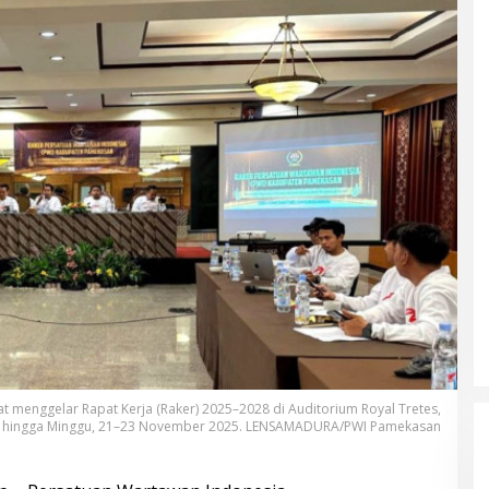
 menggelar Rapat Kerja (Raker) 2025–2028 di Auditorium Royal Tretes,
t hingga Minggu, 21–23 November 2025. LENSAMADURA/PWI Pamekasan