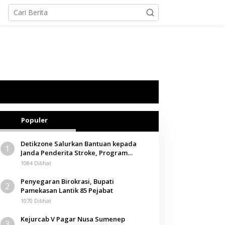
Populer
Detikzone Salurkan Bantuan kepada
1
Janda Penderita Stroke, Program
Berbagi Masuki Hari ke-61
1084 Dilihat
Penyegaran Birokrasi, Bupati
2
Pamekasan Lantik 85 Pejabat
1070 Dilihat
Kejurcab V Pagar Nusa Sumenep
3