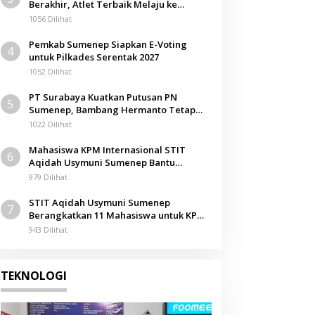
Berakhir, Atlet Terbaik Melaju ke
Kejurwil Jatim
1056 Dilihat
Pemkab Sumenep Siapkan E-Voting
4
untuk Pilkades Serentak 2027
1052 Dilihat
PT Surabaya Kuatkan Putusan PN
5
Sumenep, Bambang Hermanto Tetap
Dinyatakan Pemilik Sah Tanah di
1022 Dilihat
Pamolokan
Mahasiswa KPM Internasional STIT
6
Aqidah Usymuni Sumenep Bantu
Pengurusan Jenazah WNI di Malaysia
979 Dilihat
STIT Aqidah Usymuni Sumenep
7
Berangkatkan 11 Mahasiswa untuk KPM
Internasional di Malaysia
943 Dilihat
TEKNOLOGI