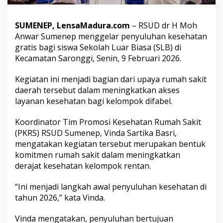
n
y
u
SUMENEP, LensaMadura.com
– RSUD dr H Moh
l
Anwar Sumenep menggelar penyuluhan kesehatan
u
gratis bagi siswa Sekolah Luar Biasa (SLB) di
h
Kecamatan Saronggi, Senin, 9 Februari 2026.
a
n
K
Kegiatan ini menjadi bagian dari upaya rumah sakit
e
daerah tersebut dalam meningkatkan akses
s
layanan kesehatan bagi kelompok difabel.
e
h
a
Koordinator Tim Promosi Kesehatan Rumah Sakit
t
(PKRS) RSUD Sumenep, Vinda Sartika Basri,
a
mengatakan kegiatan tersebut merupakan bentuk
n
komitmen rumah sakit dalam meningkatkan
G
derajat kesehatan kelompok rentan.
r
a
t
“Ini menjadi langkah awal penyuluhan kesehatan di
i
tahun 2026,” kata Vinda.
s
b
Vinda mengatakan, penyuluhan bertujuan
a