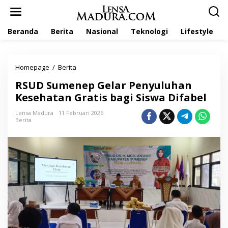
L
e
w
Beranda
Berita
Nasional
Teknologi
Lifestyle
a
t
i
k
Homepage
/
Berita
R
e
S
k
RSUD Sumenep Gelar Penyuluhan
U
o
D
Kesehatan Gratis bagi Siswa Difabel
n
S
t
u
Lensa Madura
11 Februari 2026
e
Berita
m
n
e
n
e
p
G
e
l
a
r
P
e