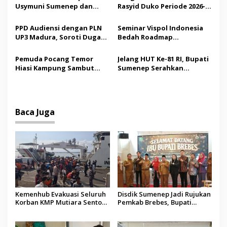
o
Budaya
Usymuni Sumenep dan
Rasyid Duko Periode 2026-
s
PTIQ Bantu Pemulangan
2027 Resmi Dilantik
Jenazah WNI Asal Aceh di
PPD Audiensi dengan PLN
Seminar Vispol Indonesia
Malaysia
UP3 Madura, Soroti Dugaan
Bedah Roadmap
Pelanggaran Program
Kesejahteraan Madura,
Listrik Desa di Sumenep
Pendidikan dan Hilirisasi
Pemuda Pocang Temor
Jelang HUT Ke-81 RI, Bupati
Jadi Kunci
Hiasi Kampung Sambut
Sumenep Serahkan
Hari Kemerdekaan RI
Bendera Merah Putih
kepada ASN
Baca Juga
Kemenhub Evakuasi Seluruh
Disdik Sumenep Jadi Rujukan
Korban KMP Mutiara Sentosa
Pemkab Brebes, Bupati
II, Operator Diaudit
Paramitha Terkesan
Pendidikan Berbasis Budaya