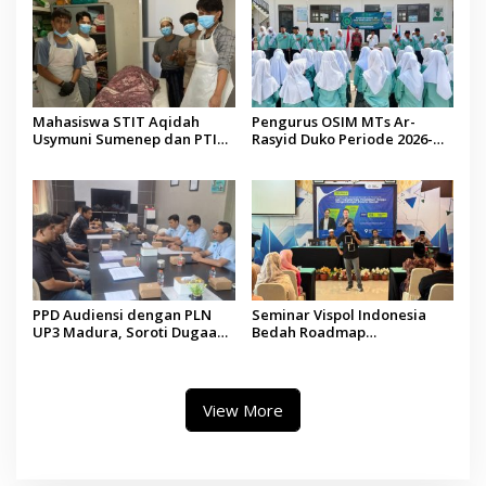
Mahasiswa STIT Aqidah
Pengurus OSIM MTs Ar-
Usymuni Sumenep dan PTIQ
Rasyid Duko Periode 2026-
Bantu Pemulangan Jenazah
2027 Resmi Dilantik
WNI Asal Aceh di Malaysia
PPD Audiensi dengan PLN
Seminar Vispol Indonesia
UP3 Madura, Soroti Dugaan
Bedah Roadmap
Pelanggaran Program Listrik
Kesejahteraan Madura,
Desa di Sumenep
Pendidikan dan Hilirisasi
Jadi Kunci
View More