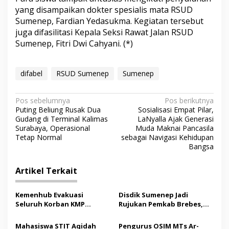
yang disampaikan dokter spesialis mata RSUD
Sumenep, Fardian Yedasukma. Kegiatan tersebut
juga difasilitasi Kepala Seksi Rawat Jalan RSUD
Sumenep, Fitri Dwi Cahyani. (*)
difabel
RSUD Sumenep
Sumenep
N
Pos sebelumnya
Pos berikutnya
Puting Beliung Rusak Dua
Sosialisasi Empat Pilar,
a
Gudang di Terminal Kalimas
LaNyalla Ajak Generasi
v
Surabaya, Operasional
Muda Maknai Pancasila
Tetap Normal
sebagai Navigasi Kehidupan
i
Bangsa
g
Artikel Terkait
a
s
Kemenhub Evakuasi
Disdik Sumenep Jadi
i
Seluruh Korban KMP
Rujukan Pemkab Brebes,
p
Mutiara Sentosa II,
Bupati Paramitha Terkesan
Operator Diaudit
Pendidikan Berbasis
Mahasiswa STIT Aqidah
Pengurus OSIM MTs Ar-