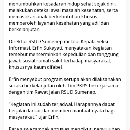
g
menumbuhkan kesadaran hidup sehat sejak dini,
i
melakukan deteksi awal masalah kesehatan, serta
S
memastikan anak berkebutuhan khusus
i
memperoleh layanan kesehatan yang adil dan
s
berkelanjutan.
w
a
D
Direktur RSUD Sumenep melalui Kepala Seksi
i
Informasi, Erfin Sukayati, menyatakan kegiatan
f
tersebut mencerminkan kepedulian dan tanggung
a
jawab sosial rumah sakit terhadap masyarakat,
b
e
khususnya kaum difabel.
l
Erfin menyebut program serupa akan dilaksanakan
secara berkelanjutan oleh Tim PKRS bekerja sama
dengan tim Rawat Jalan RSUD Sumenep.
“Kegiatan ini sudah terjadwal. Harapannya dapat
berjalan lancar dan memberi manfaat nyata bagi
masyarakat,” ujar Erfin.
Para siswa tampak antusias mengikuti penyuluhan