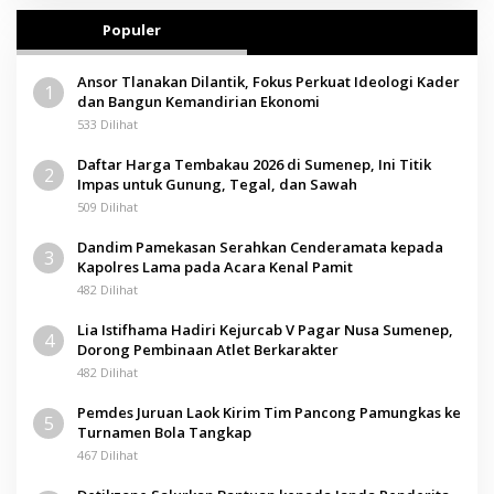
Populer
Ansor Tlanakan Dilantik, Fokus Perkuat Ideologi Kader
1
dan Bangun Kemandirian Ekonomi
533 Dilihat
Daftar Harga Tembakau 2026 di Sumenep, Ini Titik
2
Impas untuk Gunung, Tegal, dan Sawah
509 Dilihat
Dandim Pamekasan Serahkan Cenderamata kepada
3
Kapolres Lama pada Acara Kenal Pamit
482 Dilihat
Lia Istifhama Hadiri Kejurcab V Pagar Nusa Sumenep,
4
Dorong Pembinaan Atlet Berkarakter
482 Dilihat
Pemdes Juruan Laok Kirim Tim Pancong Pamungkas ke
5
Turnamen Bola Tangkap
467 Dilihat