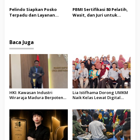
Pendampingan Korban
Mutiara Sentosa II
Kebakaran KMP Mutiara
Dipenuhi, Evakuasi Terus
Pelindo Siapkan Posko
PBMI Sertifikasi 80 Pelatih,
Sentosa II
Berlanjut
Terpadu dan Layanan
Wasit, dan Juri untuk
Gratis bagi Korban
Perkuat Standar
Kebakaran KMP Mutiara
Internasional
Sentosa II
Baca Juga
HKI: Kawasan Industri
Lia Istifhama Dorong UMKM
Wiraraja Madura Berpotensi
Naik Kelas Lewat Digital
Jadi Motor Pertumbuhan
Marketing dan AI, Soroti
Ekonomi Baru
Pemberdayaan Difabel