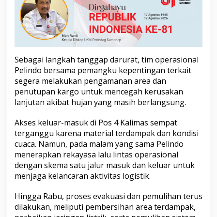
s
S
u
r
a
b
a
Sebagai langkah tanggap darurat, tim operasional
y
Pelindo bersama pemangku kepentingan terkait
a
segera melakukan pengamanan area dan
,
penutupan kargo untuk mencegah kerusakan
O
p
lanjutan akibat hujan yang masih berlangsung.
e
r
Akses keluar-masuk di Pos 4 Kalimas sempat
a
terganggu karena material terdampak dan kondisi
s
cuaca. Namun, pada malam yang sama Pelindo
i
o
menerapkan rekayasa lalu lintas operasional
n
dengan skema satu jalur masuk dan keluar untuk
a
menjaga kelancaran aktivitas logistik.
l
T
Hingga Rabu, proses evakuasi dan pemulihan terus
e
t
dilakukan, meliputi pembersihan area terdampak,
a