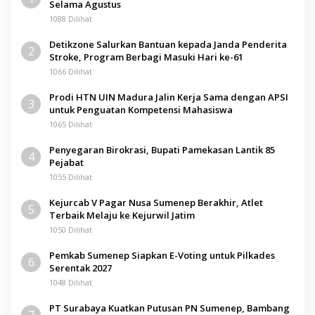
Selama Agustus
1088 Dilihat
Detikzone Salurkan Bantuan kepada Janda Penderita
2
Stroke, Program Berbagi Masuki Hari ke-61
1066 Dilihat
Prodi HTN UIN Madura Jalin Kerja Sama dengan APSI
3
untuk Penguatan Kompetensi Mahasiswa
1065 Dilihat
Penyegaran Birokrasi, Bupati Pamekasan Lantik 85
4
Pejabat
1055 Dilihat
Kejurcab V Pagar Nusa Sumenep Berakhir, Atlet
5
Terbaik Melaju ke Kejurwil Jatim
1050 Dilihat
Pemkab Sumenep Siapkan E-Voting untuk Pilkades
6
Serentak 2027
1048 Dilihat
PT Surabaya Kuatkan Putusan PN Sumenep, Bambang
7