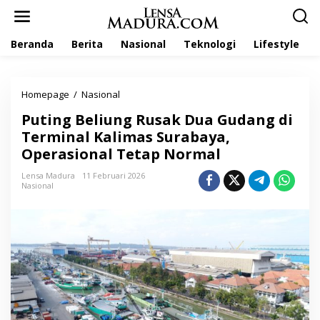
L
e
w
Beranda
Berita
Nasional
Teknologi
Lifestyle
a
t
i
k
Homepage
/
Nasional
P
e
u
k
Puting Beliung Rusak Dua Gudang di
t
o
i
Terminal Kalimas Surabaya,
n
n
t
Operasional Tetap Normal
g
e
B
n
Lensa Madura
11 Februari 2026
e
Nasional
l
i
u
n
g
R
u
s
a
k