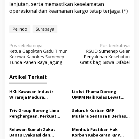
lanjutan, serta memastikan keselamatan
operasional dan keamanan kargo tetap terjaga. (*)
Pelindo
Surabaya
N
Pos sebelumnya
Pos berikutnya
Ketua Gapoktan Gadu Timur
RSUD Sumenep Gelar
a
Kecewa Kapolres Sumenep
Penyuluhan Kesehatan
v
Tunda Panen Raya Jagung
Gratis bagi Siswa Difabel
i
Artikel Terkait
g
a
HKI: Kawasan Industri
Lia Istifhama Dorong
s
Wiraraja Madura
UMKM Naik Kelas Lewat
Berpotensi Jadi Motor
Digital Marketing dan AI,
i
Pertumbuhan Ekonomi
Soroti Pemberdayaan
Triv Group Borong Lima
Seluruh Korban KMP
p
Baru
Difabel
Penghargaan, Perkuat
Mutiara Sentosa II Berhasil
Posisi sebagai Platform
Dievakuasi, Kemenhub
o
Aset Digital Terpercaya
Audit Operator Kapal
Relawan Rumah Zakat
Menhub Pastikan Hak
s
Bantu Evakuasi dan
Korban Kebakaran KMP