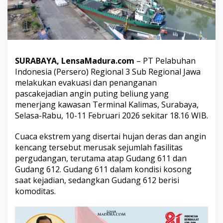
D
u
a
G
u
d
a
SURABAYA, LensaMadura.com
– PT Pelabuhan
n
Indonesia (Persero) Regional 3 Sub Regional Jawa
g
melakukan evakuasi dan penanganan
d
pascakejadian angin puting beliung yang
i
T
menerjang kawasan Terminal Kalimas, Surabaya,
e
Selasa-Rabu, 10-11 Februari 2026 sekitar 18.16 WIB.
r
m
Cuaca ekstrem yang disertai hujan deras dan angin
i
kencang tersebut merusak sejumlah fasilitas
n
a
pergudangan, terutama atap Gudang 611 dan
l
Gudang 612. Gudang 611 dalam kondisi kosong
K
saat kejadian, sedangkan Gudang 612 berisi
a
komoditas.
l
i
m
a