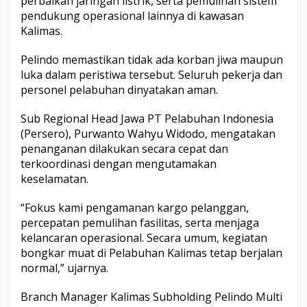
perbaikan jaringan listrik, serta pemulihan sistem
p
pendukung operasional lainnya di kawasan
N
Kalimas.
o
r
m
Pelindo memastikan tidak ada korban jiwa maupun
a
luka dalam peristiwa tersebut. Seluruh pekerja dan
l
personel pelabuhan dinyatakan aman.
Sub Regional Head Jawa PT Pelabuhan Indonesia
(Persero), Purwanto Wahyu Widodo, mengatakan
penanganan dilakukan secara cepat dan
terkoordinasi dengan mengutamakan
keselamatan.
“Fokus kami pengamanan kargo pelanggan,
percepatan pemulihan fasilitas, serta menjaga
kelancaran operasional. Secara umum, kegiatan
bongkar muat di Pelabuhan Kalimas tetap berjalan
normal,” ujarnya.
Branch Manager Kalimas Subholding Pelindo Multi