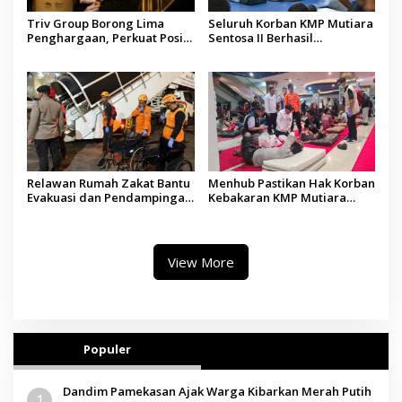
Triv Group Borong Lima
Seluruh Korban KMP Mutiara
Penghargaan, Perkuat Posisi
Sentosa II Berhasil
sebagai Platform Aset
Dievakuasi, Kemenhub Audit
Digital Terpercaya
Operator Kapal
Relawan Rumah Zakat Bantu
Menhub Pastikan Hak Korban
Evakuasi dan Pendampingan
Kebakaran KMP Mutiara
Korban Kebakaran KMP
Sentosa II Dipenuhi, Evakuasi
Mutiara Sentosa II
Terus Berlanjut
View More
Populer
Dandim Pamekasan Ajak Warga Kibarkan Merah Putih
1