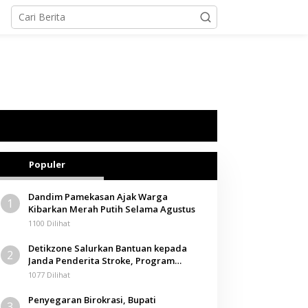
Populer
Dandim Pamekasan Ajak Warga
1
Kibarkan Merah Putih Selama Agustus
1100 Dilihat
Detikzone Salurkan Bantuan kepada
2
Janda Penderita Stroke, Program
Berbagi Masuki Hari ke-61
1077 Dilihat
Penyegaran Birokrasi, Bupati
3