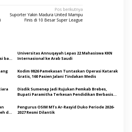
Pos berikutnya
Suporter Yakin Madura United Mampu
i
Finis di 10 Besar Super League
Universitas Annuqayah Lepas 22 Mahasiswa KKN
i bagi
Internasional ke Arab Saudi
Ajang
Kodim 0826 Pamekasan Tuntaskan Operasi Katarak
Gratis, 160 Pasien Jalani Tindakan Medis
iara
Disdik Sumenep Jadi Rujukan Pemkab Brebes,
Bupati Paramitha Terkesan Pendidikan Berbasis
Budaya
an
Pengurus OSIM MTs Ar-Rasyid Duko Periode 2026-
eh di
2027 Resmi Dilantik