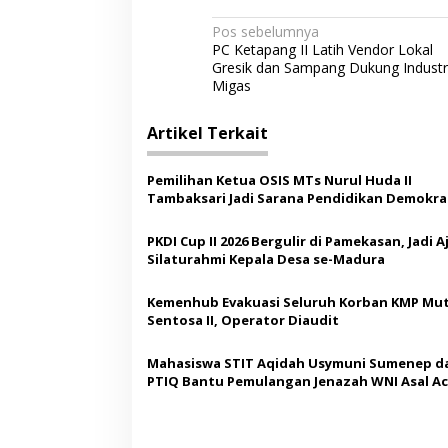
N
Pos sebelumnya
PC Ketapang II Latih Vendor Lokal
a
Gresik dan Sampang Dukung Industr
v
Migas
i
Artikel Terkait
g
a
Pemilihan Ketua OSIS MTs Nurul Huda II
s
Tambaksari Jadi Sarana Pendidikan Demokras
Siswa
i
PKDI Cup II 2026 Bergulir di Pamekasan, Jadi 
p
Silaturahmi Kepala Desa se-Madura
o
Kemenhub Evakuasi Seluruh Korban KMP Mut
s
Sentosa II, Operator Diaudit
Mahasiswa STIT Aqidah Usymuni Sumenep d
PTIQ Bantu Pemulangan Jenazah WNI Asal Ac
Malaysia