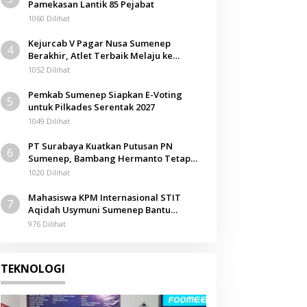
Pamekasan Lantik 85 Pejabat
1060 Dilihat
Kejurcab V Pagar Nusa Sumenep
4
Berakhir, Atlet Terbaik Melaju ke
Kejurwil Jatim
1052 Dilihat
Pemkab Sumenep Siapkan E-Voting
5
untuk Pilkades Serentak 2027
1049 Dilihat
PT Surabaya Kuatkan Putusan PN
6
Sumenep, Bambang Hermanto Tetap
Dinyatakan Pemilik Sah Tanah di
1020 Dilihat
Pamolokan
Mahasiswa KPM Internasional STIT
7
Aqidah Usymuni Sumenep Bantu
Pengurusan Jenazah WNI di Malaysia
976 Dilihat
TEKNOLOGI