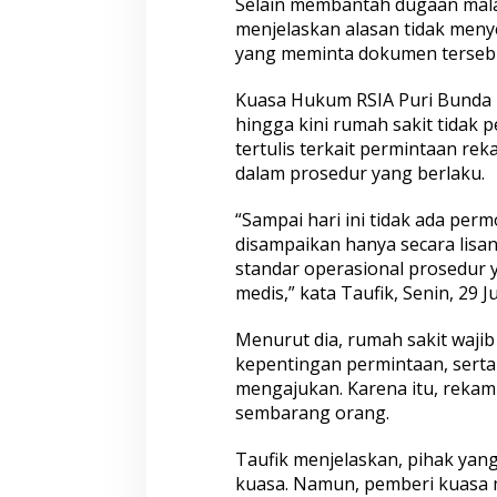
Selain membantah dugaan malap
t
menjelaskan alasan tidak men
yang meminta dokumen terseb
Kuasa Hukum RSIA Puri Bunda 
hingga kini rumah sakit tida
tertulis terkait permintaan re
dalam prosedur yang berlaku.
“Sampai hari ini tidak ada perm
disampaikan hanya secara lisan
standar operasional prosedur 
medis,” kata Taufik, Senin, 29 J
Menurut dia, rumah sakit waji
kepentingan permintaan, serta 
mengajukan. Karena itu, rekam
sembarang orang.
Taufik menjelaskan, pihak y
kuasa. Namun, pemberi kuasa m