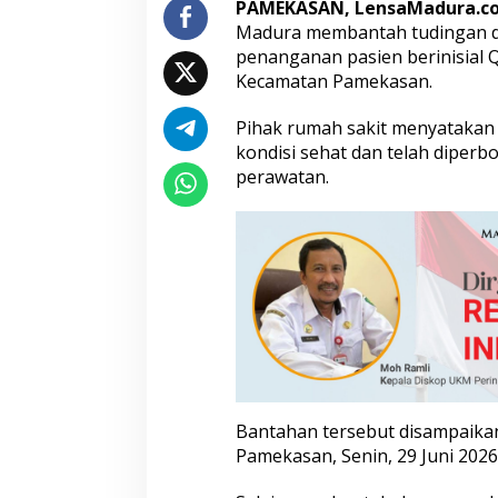
PAMEKASAN, LensaMadura.c
S
Madura membantah tudingan d
e
penanganan pasien berinisial 
b
u
Kecamatan Pamekasan.
t
I
Pihak rumah sakit menyatakan 
b
kondisi sehat dan telah diperb
u
perawatan.
d
a
n
B
a
y
i
P
u
l
a
n
g
Bantahan tersebut disampaikan
S
Pamekasan, Senin, 29 Juni 2026
e
h
a