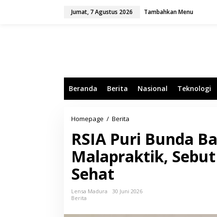
L
Jumat, 7 Agustus 2026
Tambahkan Menu
e
w
a
t
i
k
e
k
o
Beranda
Berita
Nasional
Teknologi
n
t
e
n
Homepage
/
Berita
R
S
RSIA Puri Bunda B
I
A
Malapraktik, Sebut
P
u
Sehat
r
i
B
Lensa Madura
30 Juni 2026
u
Berita
n
d