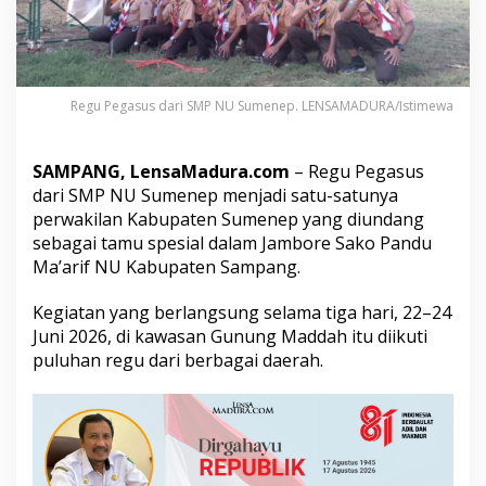
m
e
n
e
p
T
Regu Pegasus dari SMP NU Sumenep. LENSAMADURA/Istimewa
a
m
p
SAMPANG, LensaMadura.com
– Regu Pegasus
i
dari SMP NU Sumenep menjadi satu-satunya
l
perwakilan Kabupaten Sumenep yang diundang
M
sebagai tamu spesial dalam Jambore Sako Pandu
e
m
Ma’arif NU Kabupaten Sampang.
b
a
Kegiatan yang berlangsung selama tiga hari, 22–24
n
Juni 2026, di kawasan Gunung Maddah itu diikuti
g
puluhan regu dari berbagai daerah.
g
a
k
a
n
d
i