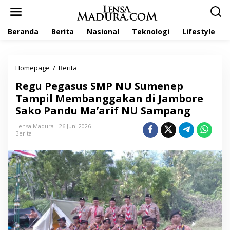
L
e
w
Beranda
Berita
Nasional
Teknologi
Lifestyle
a
t
i
k
Homepage
/
Berita
R
e
e
k
Regu Pegasus SMP NU Sumenep
g
o
u
Tampil Membanggakan di Jambore
n
P
t
Sako Pandu Ma’arif NU Sampang
e
e
g
n
Lensa Madura
26 Juni 2026
a
Berita
s
u
s
S
M
P
N
U
S
u