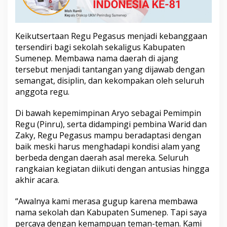
J
a
m
b
Keikutsertaan Regu Pegasus menjadi kebanggaan
o
tersendiri bagi sekolah sekaligus Kabupaten
r
Sumenep. Membawa nama daerah di ajang
e
tersebut menjadi tantangan yang dijawab dengan
S
a
semangat, disiplin, dan kekompakan oleh seluruh
k
anggota regu.
o
P
Di bawah kepemimpinan Aryo sebagai Pemimpin
a
Regu (Pinru), serta didampingi pembina Warid dan
n
d
Zaky, Regu Pegasus mampu beradaptasi dengan
u
baik meski harus menghadapi kondisi alam yang
M
berbeda dengan daerah asal mereka. Seluruh
a
rangkaian kegiatan diikuti dengan antusias hingga
'
a
akhir acara.
r
i
“Awalnya kami merasa gugup karena membawa
f
nama sekolah dan Kabupaten Sumenep. Tapi saya
N
percaya dengan kemampuan teman-teman. Kami
U