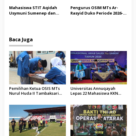
Operator Diaudit
Pendidikan Berbasis
Mahasiswa STIT Aqidah
Pengurus OSIM MTs Ar-
Budaya
Usymuni Sumenep dan
Rasyid Duko Periode 2026-
PTIQ Bantu Pemulangan
2027 Resmi Dilantik
Jenazah WNI Asal Aceh di
Malaysia
Baca Juga
Pemilihan Ketua OSIS MTs
Universitas Annuqayah
Nurul Huda II Tambaksari
Lepas 22 Mahasiswa KKN
Jadi Sarana Pendidikan
Internasional ke Arab Saudi
Demokrasi bagi Siswa