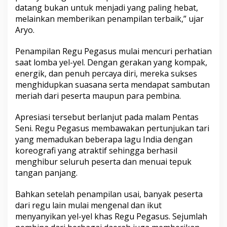
S
datang bukan untuk menjadi yang paling hebat,
a
melainkan memberikan penampilan terbaik,” ujar
m
Aryo.
p
a
Penampilan Regu Pegasus mulai mencuri perhatian
n
g
saat lomba yel-yel. Dengan gerakan yang kompak,
energik, dan penuh percaya diri, mereka sukses
menghidupkan suasana serta mendapat sambutan
meriah dari peserta maupun para pembina.
Apresiasi tersebut berlanjut pada malam Pentas
Seni. Regu Pegasus membawakan pertunjukan tari
yang memadukan beberapa lagu India dengan
koreografi yang atraktif sehingga berhasil
menghibur seluruh peserta dan menuai tepuk
tangan panjang.
Bahkan setelah penampilan usai, banyak peserta
dari regu lain mulai mengenal dan ikut
menyanyikan yel-yel khas Regu Pegasus. Sejumlah