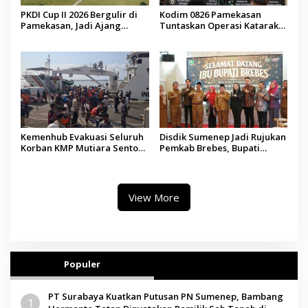
PKDI Cup II 2026 Bergulir di
Kodim 0826 Pamekasan
Pamekasan, Jadi Ajang
Tuntaskan Operasi Katarak
Silaturahmi Kepala Desa se-
Gratis, 160 Pasien Jalani
Madura
Tindakan Medis
Kemenhub Evakuasi Seluruh
Disdik Sumenep Jadi Rujukan
Korban KMP Mutiara Sentosa
Pemkab Brebes, Bupati
II, Operator Diaudit
Paramitha Terkesan
Pendidikan Berbasis Budaya
View More
Populer
PT Surabaya Kuatkan Putusan PN Sumenep, Bambang
1