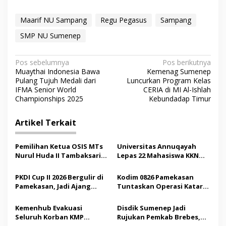
Maarif NU Sampang
Regu Pegasus
Sampang
SMP NU Sumenep
N
Pos sebelumnya
Pos berikutnya
Muaythai Indonesia Bawa
Kemenag Sumenep
a
Pulang Tujuh Medali dari
Luncurkan Program Kelas
v
IFMA Senior World
CERIA di MI Al-Ishlah
Championships 2025
Kebundadap Timur
i
g
Artikel Terkait
a
s
Pemilihan Ketua OSIS MTs
Universitas Annuqayah
Nurul Huda II Tambaksari
Lepas 22 Mahasiswa KKN
i
Jadi Sarana Pendidikan
Internasional ke Arab
p
Demokrasi bagi Siswa
Saudi
PKDI Cup II 2026 Bergulir di
Kodim 0826 Pamekasan
Pamekasan, Jadi Ajang
Tuntaskan Operasi Katarak
o
Silaturahmi Kepala Desa se-
Gratis, 160 Pasien Jalani
s
Madura
Tindakan Medis
Kemenhub Evakuasi
Disdik Sumenep Jadi
Seluruh Korban KMP
Rujukan Pemkab Brebes,
Mutiara Sentosa II,
Bupati Paramitha Terkesan