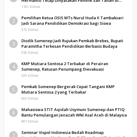
Hermanto Tetap Dinyatakan Pemilik Sah Tanah di
Pamolokan
1181 Dilihat
Pemilihan Ketua OSIS MTs Nurul Huda II Tambaksari
2
Jadi Sarana Pendidikan Demokrasi bagi Siswa
972 Dilihat
Disdik Sumenep Jadi Rujukan Pemkab Brebes, Bupati
3
Paramitha Terkesan Pendidikan Berbasis Budaya
958 Dilihat
KMP Mutiara Sentosa 2 Terbakar di Perairan
4
Sumenep, Ratusan Penumpang Dievakuasi
929 Dilihat
Pemkab Sumenep Bergerak Cepat Tangani KMP
5
Mutiara Sentosa 2 yang Terbakar
903 Dilihat
Mahasiswa STIT Aqidah Usymuni Sumenep dan PTIQ
6
Bantu Pemulangan Jenazah WNI Asal Aceh di Malaysia
887 Dilihat
Seminar Vispol Indonesia Bedah Roadmap
7