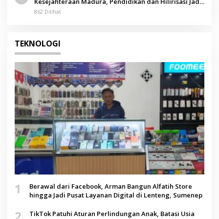
Kesejahteraan Madura, Pendidikan dan Hilirisasi Jadi
Kunci
862 Dilihat
TEKNOLOGI
1
Berawal dari Facebook, Arman Bangun Alfatih Store
hingga Jadi Pusat Layanan Digital di Lenteng, Sumenep
2
TikTok Patuhi Aturan Perlindungan Anak, Batasi Usia