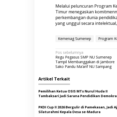
Melalui peluncuran Program Ke
Timur menegaskan komitmenny
perkembangan dunia pendidika
yang unggul secara intelektual, 
Kemenag Sumenep
Program K
N
Pos sebelumnya
Regu Pegasus SMP NU Sumenep
a
Tampil Membanggakan di Jambore
v
Sako Pandu Ma’arif NU Sampang
i
Artikel Terkait
g
a
Pemilihan Ketua OSIS MTs Nurul Huda II
s
Tambaksari Jadi Sarana Pendidikan Demokras
Siswa
i
PKDI Cup II 2026 Bergulir di Pamekasan, Jadi 
p
Silaturahmi Kepala Desa se-Madura