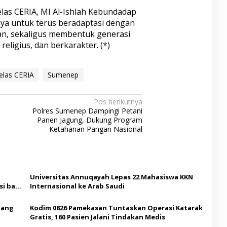
las CERIA, MI Al-Ishlah Kebundadap
a untuk terus beradaptasi dengan
n, sekaligus membentuk generasi
religius, dan berkarakter. (*)
elas CERIA
Sumenep
Pos berikutnya
Polres Sumenep Dampingi Petani
Panen Jagung, Dukung Program
Ketahanan Pangan Nasional
Universitas Annuqayah Lepas 22 Mahasiswa KKN
i bagi
Internasional ke Arab Saudi
Ajang
Kodim 0826 Pamekasan Tuntaskan Operasi Katarak
Gratis, 160 Pasien Jalani Tindakan Medis