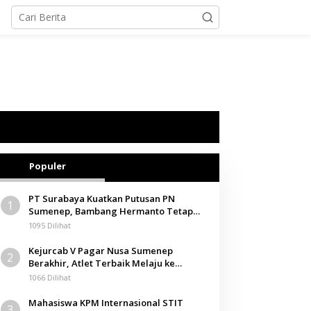
Populer
PT Surabaya Kuatkan Putusan PN
1
Sumenep, Bambang Hermanto Tetap
Dinyatakan Pemilik Sah Tanah di
1095 Dilihat
Pamolokan
Kejurcab V Pagar Nusa Sumenep
2
Berakhir, Atlet Terbaik Melaju ke
Kejurwil Jatim
1066 Dilihat
Mahasiswa KPM Internasional STIT
3