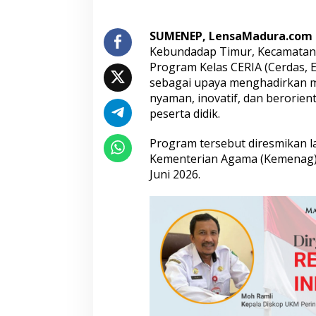
R
I
SUMENEP, LensaMadura.com
A
d
Kebundadap Timur, Kecamatan 
i
Program Kelas CERIA (Cerdas, E
M
sebagai upaya menghadirkan m
I
nyaman, inovatif, dan berorie
A
l
peserta didik.
-
I
Program tersebut diresmikan l
s
Kementerian Agama (Kemenag) 
h
Juni 2026.
l
a
h
K
e
b
u
n
d
a
d
a