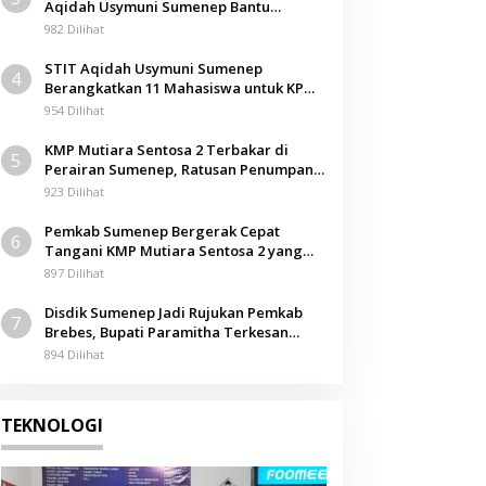
Aqidah Usymuni Sumenep Bantu
Pengurusan Jenazah WNI di Malaysia
982 Dilihat
STIT Aqidah Usymuni Sumenep
4
Berangkatkan 11 Mahasiswa untuk KPM
Internasional di Malaysia
954 Dilihat
KMP Mutiara Sentosa 2 Terbakar di
5
Perairan Sumenep, Ratusan Penumpang
Dievakuasi
923 Dilihat
Pemkab Sumenep Bergerak Cepat
6
Tangani KMP Mutiara Sentosa 2 yang
Terbakar
897 Dilihat
Disdik Sumenep Jadi Rujukan Pemkab
7
Brebes, Bupati Paramitha Terkesan
Pendidikan Berbasis Budaya
894 Dilihat
TEKNOLOGI