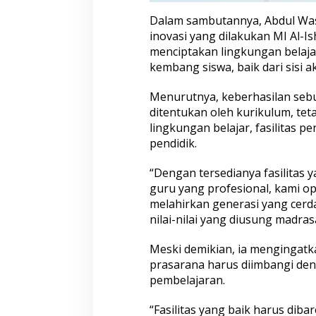
p
Dalam sambutannya, Abdul Was
T
inovasi yang dilakukan MI Al-
i
menciptakan lingkungan bela
m
u
kembang siswa, baik dari sisi 
r
Menurutnya, keberhasilan seb
ditentukan oleh kurikulum, teta
lingkungan belajar, fasilitas 
pendidik.
“Dengan tersedianya fasilitas
guru yang profesional, kami o
melahirkan generasi yang cerda
nilai-nilai yang diusung madras
Meski demikian, ia mengingat
prasarana harus diimbangi den
pembelajaran.
“Fasilitas yang baik harus dib