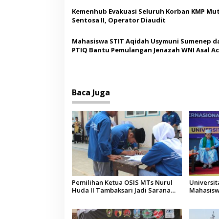
o
Kemenhub Evakuasi Seluruh Korban KMP Mut
s
Sentosa II, Operator Diaudit
Mahasiswa STIT Aqidah Usymuni Sumenep d
PTIQ Bantu Pemulangan Jenazah WNI Asal Ac
Malaysia
Baca Juga
Pemilihan Ketua OSIS MTs Nurul
Universi
Huda II Tambaksari Jadi Sarana
Mahasisw
Pendidikan Demokrasi bagi Siswa
Arab Sau