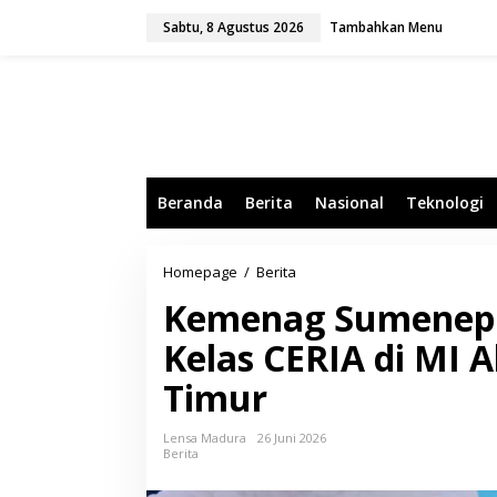
L
Sabtu, 8 Agustus 2026
Tambahkan Menu
e
w
a
t
i
k
e
k
o
Beranda
Berita
Nasional
Teknologi
n
t
e
n
Homepage
/
Berita
K
e
Kemenag Sumenep 
m
e
Kelas CERIA di MI 
n
a
Timur
g
S
u
Lensa Madura
26 Juni 2026
m
Berita
e
n