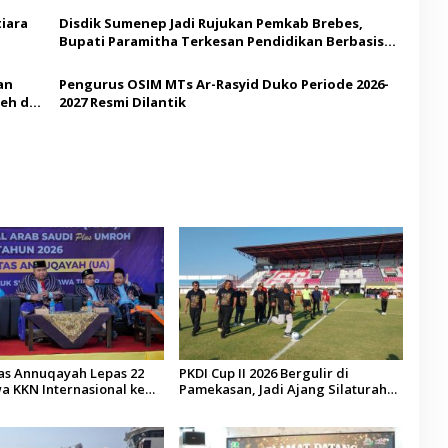
iara
Disdik Sumenep Jadi Rujukan Pemkab Brebes,
Bupati Paramitha Terkesan Pendidikan Berbasis
Budaya
an
Pengurus OSIM MTs Ar-Rasyid Duko Periode 2026-
eh di
2027 Resmi Dilantik
tas Annuqayah Lepas 22
PKDI Cup II 2026 Bergulir di
a KKN Internasional ke
Pamekasan, Jadi Ajang Silaturahmi
di
Kepala Desa se-Madura