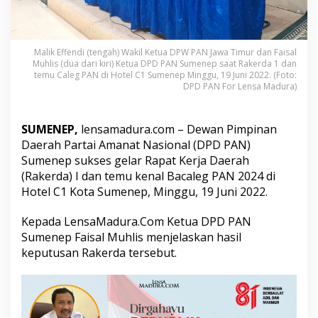
L
a
h
i
Malik Effendi (tengah) Wakil Ketua DPW PAN Jawa Timur dan Faisal
r
Muhlis (dua dari kiri) Ketua DPD PAN Sumenep saat Rakerda 1 dan
k
temu Caleg PAN di Hotel C1 Sumenep Minggu, 19 Juni 2022. (Foto:
a
DPD PAN For Lensa Madura)
n
4
K
SUMENEP,
lensamadura.com – Dewan Pimpinan
e
Daerah Partai Amanat Nasional (DPD PAN)
p
u
Sumenep sukses gelar Rapat Kerja Daerah
t
(Rakerda) I dan temu kenal Bacaleg PAN 2024 di
u
Hotel C1 Kota Sumenep, Minggu, 19 Juni 2022.
s
a
Kepada LensaMadura.Com Ketua DPD PAN
n
,
Sumenep Faisal Muhlis menjelaskan hasil
B
keputusan Rakerda tersebut.
e
r
i
k
u