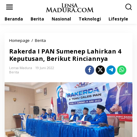
L
e
w
Beranda
Berita
Nasional
Teknologi
Lifestyle
a
t
i
k
Homepage
/
Berita
R
e
a
k
Rakerda I PAN Sumenep Lahirkan 4
k
o
e
Keputusan, Berikut Rinciannya
n
r
t
d
Lensa Madura
19 Juni 2022
e
Berita
a
n
I
P
A
N
S
u
m
e
n
e
p