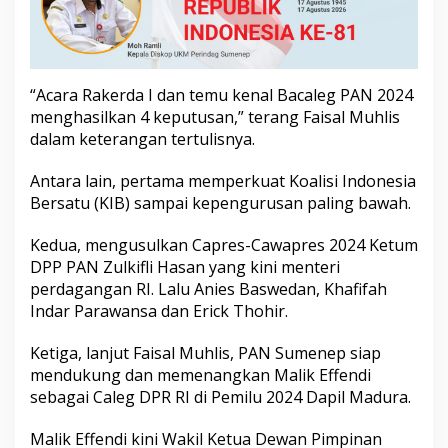
t
R
i
n
c
“Acara Rakerda I dan temu kenal Bacaleg PAN 2024
i
menghasilkan 4 keputusan,” terang Faisal Muhlis
a
n
dalam keterangan tertulisnya.
n
y
Antara lain, pertama memperkuat Koalisi Indonesia
a
Bersatu (KIB) sampai kepengurusan paling bawah.
Kedua, mengusulkan Capres-Cawapres 2024 Ketum
DPP PAN Zulkifli Hasan yang kini menteri
perdagangan RI. Lalu Anies Baswedan, Khafifah
Indar Parawansa dan Erick Thohir.
Ketiga, lanjut Faisal Muhlis, PAN Sumenep siap
mendukung dan memenangkan Malik Effendi
sebagai Caleg DPR RI di Pemilu 2024 Dapil Madura.
Malik Effendi kini Wakil Ketua Dewan Pimpinan