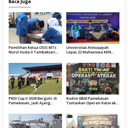
Baca Juga
Pemilihan Ketua OSIS MTs
Universitas Annuqayah
Nurul Huda II Tambaksari
Lepas 22 Mahasiswa KKN
Jadi Sarana Pendidikan
Internasional ke Arab Saudi
Demokrasi bagi Siswa
PKDI Cup II 2026 Bergulir di
Kodim 0826 Pamekasan
Pamekasan, Jadi Ajang
Tuntaskan Operasi Katarak
Silaturahmi Kepala Desa se-
Gratis, 160 Pasien Jalani
Madura
Tindakan Medis