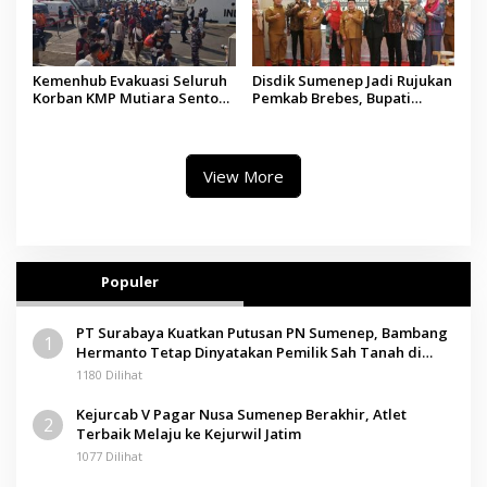
Kemenhub Evakuasi Seluruh
Disdik Sumenep Jadi Rujukan
Korban KMP Mutiara Sentosa
Pemkab Brebes, Bupati
II, Operator Diaudit
Paramitha Terkesan
Pendidikan Berbasis Budaya
View More
Populer
PT Surabaya Kuatkan Putusan PN Sumenep, Bambang
1
Hermanto Tetap Dinyatakan Pemilik Sah Tanah di
Pamolokan
1180 Dilihat
Kejurcab V Pagar Nusa Sumenep Berakhir, Atlet
2
Terbaik Melaju ke Kejurwil Jatim
1077 Dilihat