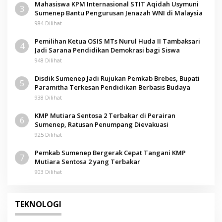
Mahasiswa KPM Internasional STIT Aqidah Usymuni
3
Sumenep Bantu Pengurusan Jenazah WNI di Malaysia
984 Dilihat
Pemilihan Ketua OSIS MTs Nurul Huda II Tambaksari
4
Jadi Sarana Pendidikan Demokrasi bagi Siswa
948 Dilihat
Disdik Sumenep Jadi Rujukan Pemkab Brebes, Bupati
5
Paramitha Terkesan Pendidikan Berbasis Budaya
938 Dilihat
KMP Mutiara Sentosa 2 Terbakar di Perairan
6
Sumenep, Ratusan Penumpang Dievakuasi
925 Dilihat
Pemkab Sumenep Bergerak Cepat Tangani KMP
7
Mutiara Sentosa 2 yang Terbakar
903 Dilihat
TEKNOLOGI