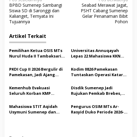
N
BPBD Sumenep Sambangi
Seabad Merawat Jagat,
a
Siswa SD di Saronggi dan
PSHT Cabang Sumenep
v
Kalianget, Ternyata Ini
Gelar Penanaman Bibit
Tujuannya
Pohon
i
g
Artikel Terkait
a
s
Pemilihan Ketua OSIS MTs
Universitas Annuqayah
Nurul Huda II Tambaksari
Lepas 22 Mahasiswa KKN
i
Jadi Sarana Pendidikan
Internasional ke Arab
p
Demokrasi bagi Siswa
Saudi
PKDI Cup II 2026 Bergulir di
Kodim 0826 Pamekasan
Pamekasan, Jadi Ajang
Tuntaskan Operasi Katarak
o
Silaturahmi Kepala Desa se-
Gratis, 160 Pasien Jalani
s
Madura
Tindakan Medis
Kemenhub Evakuasi
Disdik Sumenep Jadi
Seluruh Korban KMP
Rujukan Pemkab Brebes,
Mutiara Sentosa II,
Bupati Paramitha Terkesan
Operator Diaudit
Pendidikan Berbasis
Mahasiswa STIT Aqidah
Pengurus OSIM MTs Ar-
Budaya
Usymuni Sumenep dan
Rasyid Duko Periode 2026-
PTIQ Bantu Pemulangan
2027 Resmi Dilantik
Jenazah WNI Asal Aceh di
Malaysia