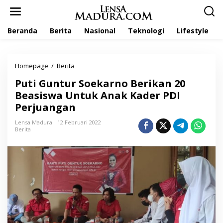
L
e
w
Beranda
Berita
Nasional
Teknologi
Lifestyle
a
t
i
k
Homepage
/
Berita
P
e
u
k
Puti Guntur Soekarno Berikan 20
t
o
i
Beasiswa Untuk Anak Kader PDI
n
G
t
Perjuangan
u
e
n
n
Lensa Madura
12 Februari 2022
t
Berita
u
r
S
o
e
k
a
r
n
o