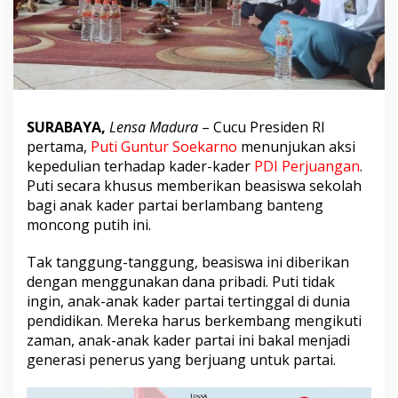
B
e
r
i
k
a
n
2
SURABAYA,
Lensa Madura
– Cucu Presiden RI
0
pertama,
Puti Guntur Soekarno
menunjukan aksi
B
kepedulian terhadap kader-kader
PDI Perjuangan
.
e
a
Puti secara khusus memberikan beasiswa sekolah
s
bagi anak kader partai berlambang banteng
i
moncong putih ini.
s
w
Tak tanggung-tanggung, beasiswa ini diberikan
a
U
dengan menggunakan dana pribadi. Puti tidak
n
ingin, anak-anak kader partai tertinggal di dunia
t
pendidikan. Mereka harus berkembang mengikuti
u
zaman, anak-anak kader partai ini bakal menjadi
k
generasi penerus yang berjuang untuk partai.
A
n
a