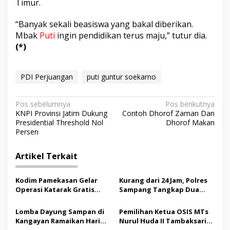
Timur.
“Banyak sekali beasiswa yang bakal diberikan.
Mbak
Puti
ingin pendidikan terus maju,” tutur dia.
(*)
PDI Perjuangan
puti guntur soekarno
N
Pos sebelumnya
Pos berikutnya
KNPI Provinsi Jatim Dukung
Contoh Dhorof Zaman Dan
a
Presidential Threshold Nol
Dhorof Makan
v
Persen
i
Artikel Terkait
g
a
Kodim Pamekasan Gelar
Kurang dari 24 Jam, Polres
s
Operasi Katarak Gratis
Sampang Tangkap Dua
bagi Warga Madura
Pelaku Curanmor
i
Lomba Dayung Sampan di
Pemilihan Ketua OSIS MTs
p
Kangayan Ramaikan Hari
Nurul Huda II Tambaksari
Jadi ke-757 Kabupaten
Jadi Sarana Pendidikan