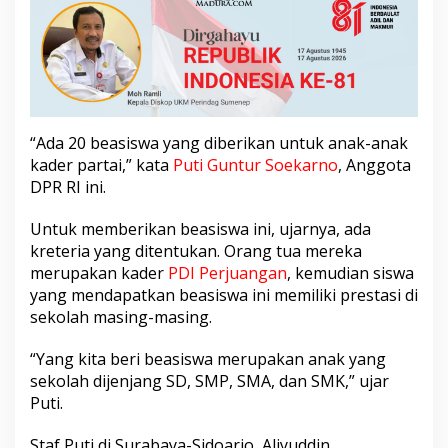
k
K
a
d
e
r
P
D
“Ada 20 beasiswa yang diberikan untuk anak-anak
I
kader partai,” kata
Puti Guntur Soekarno
, Anggota
P
DPR RI ini.
e
r
j
Untuk memberikan beasiswa ini, ujarnya, ada
u
kreteria yang ditentukan. Orang tua mereka
a
merupakan kader
PDI Perjuangan
, kemudian siswa
n
yang mendapatkan beasiswa ini memiliki prestasi di
g
sekolah masing-masing.
a
n
“Yang kita beri beasiswa merupakan anak yang
sekolah dijenjang SD, SMP, SMA, dan SMK,” ujar
Puti.
Staf Puti di Surabaya-Sidoarjo, Aliyuddin