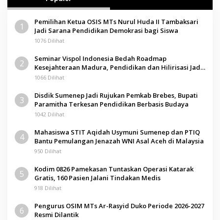
Pemilihan Ketua OSIS MTs Nurul Huda II Tambaksari
1
Jadi Sarana Pendidikan Demokrasi bagi Siswa
1076 Dilihat
Seminar Vispol Indonesia Bedah Roadmap
2
Kesejahteraan Madura, Pendidikan dan Hilirisasi Jadi
Kunci
1066 Dilihat
Disdik Sumenep Jadi Rujukan Pemkab Brebes, Bupati
3
Paramitha Terkesan Pendidikan Berbasis Budaya
1042 Dilihat
Mahasiswa STIT Aqidah Usymuni Sumenep dan PTIQ
4
Bantu Pemulangan Jenazah WNI Asal Aceh di Malaysia
950 Dilihat
Kodim 0826 Pamekasan Tuntaskan Operasi Katarak
5
Gratis, 160 Pasien Jalani Tindakan Medis
918 Dilihat
Pengurus OSIM MTs Ar-Rasyid Duko Periode 2026-2027
6
Resmi Dilantik