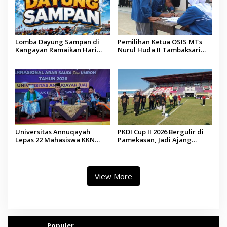
Lomba Dayung Sampan di
Pemilihan Ketua OSIS MTs
Kangayan Ramaikan Hari
Nurul Huda II Tambaksari
Jadi ke-757 Kabupaten
Jadi Sarana Pendidikan
Sumenep
Demokrasi bagi Siswa
Universitas Annuqayah
PKDI Cup II 2026 Bergulir di
Lepas 22 Mahasiswa KKN
Pamekasan, Jadi Ajang
Internasional ke Arab Saudi
Silaturahmi Kepala Desa se-
Madura
View More
Populer