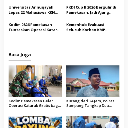
o
Sumenep
Demokrasi bagi Siswa
Universitas Annuqayah
PKDI Cup II 2026 Bergulir di
s
Lepas 22 Mahasiswa KKN
Pamekasan, Jadi Ajang
Internasional ke Arab
Silaturahmi Kepala Desa se-
Saudi
Madura
Kodim 0826 Pamekasan
Kemenhub Evakuasi
Tuntaskan Operasi Katarak
Seluruh Korban KMP
Gratis, 160 Pasien Jalani
Mutiara Sentosa II,
Tindakan Medis
Operator Diaudit
Baca Juga
Kodim Pamekasan Gelar
Kurang dari 24 Jam, Polres
Operasi Katarak Gratis bagi
Sampang Tangkap Dua
Warga Madura
Pelaku Curanmor