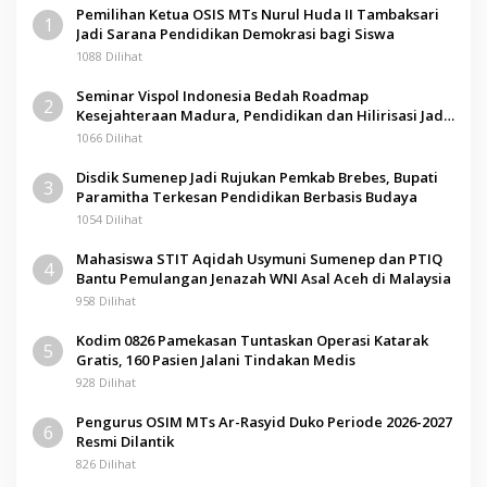
Pemilihan Ketua OSIS MTs Nurul Huda II Tambaksari
1
Jadi Sarana Pendidikan Demokrasi bagi Siswa
1088 Dilihat
Seminar Vispol Indonesia Bedah Roadmap
2
Kesejahteraan Madura, Pendidikan dan Hilirisasi Jadi
Kunci
1066 Dilihat
Disdik Sumenep Jadi Rujukan Pemkab Brebes, Bupati
3
Paramitha Terkesan Pendidikan Berbasis Budaya
1054 Dilihat
Mahasiswa STIT Aqidah Usymuni Sumenep dan PTIQ
4
Bantu Pemulangan Jenazah WNI Asal Aceh di Malaysia
958 Dilihat
Kodim 0826 Pamekasan Tuntaskan Operasi Katarak
5
Gratis, 160 Pasien Jalani Tindakan Medis
928 Dilihat
Pengurus OSIM MTs Ar-Rasyid Duko Periode 2026-2027
6
Resmi Dilantik
826 Dilihat