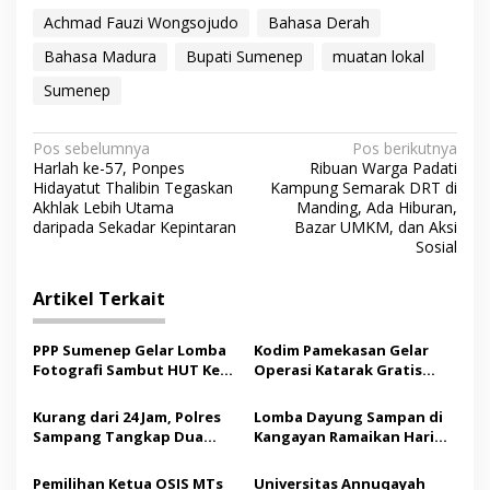
Achmad Fauzi Wongsojudo
Bahasa Derah
Bahasa Madura
Bupati Sumenep
muatan lokal
Sumenep
N
Pos sebelumnya
Pos berikutnya
Harlah ke-57, Ponpes
Ribuan Warga Padati
a
Hidayatut Thalibin Tegaskan
Kampung Semarak DRT di
v
Akhlak Lebih Utama
Manding, Ada Hiburan,
daripada Sekadar Kepintaran
Bazar UMKM, dan Aksi
i
Sosial
g
Artikel Terkait
a
s
PPP Sumenep Gelar Lomba
Kodim Pamekasan Gelar
i
Fotografi Sambut HUT Ke-
Operasi Katarak Gratis
p
81 Kemerdekaan RI
bagi Warga Madura
Kurang dari 24 Jam, Polres
Lomba Dayung Sampan di
o
Sampang Tangkap Dua
Kangayan Ramaikan Hari
s
Pelaku Curanmor
Jadi ke-757 Kabupaten
Sumenep
Pemilihan Ketua OSIS MTs
Universitas Annuqayah