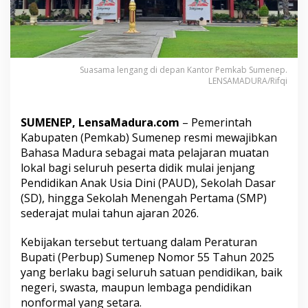
k
a
n
B
a
h
Suasama lengang di depan Kantor Pemkab Sumenep.
a
LENSAMADURA/Rifqi
s
a
M
SUMENEP, LensaMadura.com
– Pemerintah
a
Kabupaten (Pemkab) Sumenep resmi mewajibkan
d
Bahasa Madura sebagai mata pelajaran muatan
u
lokal bagi seluruh peserta didik mulai jenjang
r
a
Pendidikan Anak Usia Dini (PAUD), Sekolah Dasar
J
(SD), hingga Sekolah Menengah Pertama (SMP)
a
sederajat mulai tahun ajaran 2026.
d
i
Kebijakan tersebut tertuang dalam Peraturan
M
u
Bupati (Perbup) Sumenep Nomor 55 Tahun 2025
a
yang berlaku bagi seluruh satuan pendidikan, baik
t
negeri, swasta, maupun lembaga pendidikan
a
nonformal yang setara.
n