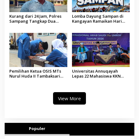
Kurang dari 24 Jam, Polres
Lomba Dayung Sampan di
Sampang Tangkap Dua
Kangayan Ramaikan Hari
Pelaku Curanmor
Jadi ke-757 Kabupaten
Sumenep
Pemilihan Ketua OSIS MTs
Universitas Annuqayah
Nurul Huda II Tambaksari
Lepas 22 Mahasiswa KKN
Jadi Sarana Pendidikan
Internasional ke Arab Saudi
Demokrasi bagi Siswa
View More
Populer