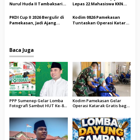
Nurul Huda II Tambaksari
Lepas 22 Mahasiswa KKN
Jadi Sarana Pendidikan
Internasional ke Arab
Demokrasi bagi Siswa
Saudi
PKDI Cup II 2026 Bergulir di
Kodim 0826 Pamekasan
Pamekasan, Jadi Ajang
Tuntaskan Operasi Katarak
Silaturahmi Kepala Desa se-
Gratis, 160 Pasien Jalani
Madura
Tindakan Medis
Baca Juga
PPP Sumenep Gelar Lomba
Kodim Pamekasan Gelar
Fotografi Sambut HUT Ke-81
Operasi Katarak Gratis bagi
Kemerdekaan RI
Warga Madura