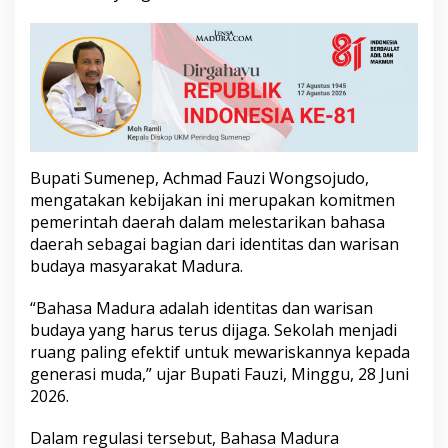
L
o
k
a
l
d
i
S
e
k
Bupati Sumenep, Achmad Fauzi Wongsojudo,
o
mengatakan kebijakan ini merupakan komitmen
l
pemerintah daerah dalam melestarikan bahasa
a
daerah sebagai bagian dari identitas dan warisan
h
budaya masyarakat Madura.
“Bahasa Madura adalah identitas dan warisan
budaya yang harus terus dijaga. Sekolah menjadi
ruang paling efektif untuk mewariskannya kepada
generasi muda,” ujar Bupati Fauzi, Minggu, 28 Juni
2026.
Dalam regulasi tersebut, Bahasa Madura