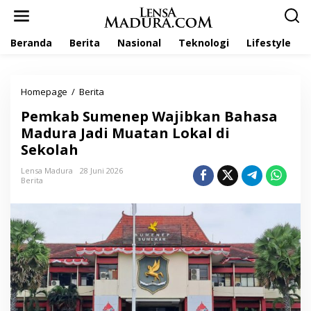
L
e
w
Beranda
Berita
Nasional
Teknologi
Lifestyle
a
t
i
k
Homepage
/
Berita
P
e
e
k
Pemkab Sumenep Wajibkan Bahasa
m
o
k
Madura Jadi Muatan Lokal di
n
a
t
Sekolah
b
e
S
n
Lensa Madura
28 Juni 2026
u
Berita
m
e
n
e
p
W
a
j
i
b