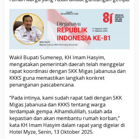
r
g
a
T
e
r
d
a
m
p
Wakil Bupati Sumenep, KH Imam Hasyim,
a
mengatakan pemerintah daerah telah menggelar
k
G
rapat koordinasi dengan SKK Migas Jabanusa dan
e
KKKS guna memastikan langkah konkret
m
penanganan pascabencana.
p
a
“Pada intinya, kami sudah rapat tadi dengan SKK
d
i
Migas Jabanusa dan KKKS tentang warga
P
terdampak gempa. Alhamdulillah, sudah ada
u
kepastian dan akan membantu rumah korban,”
l
kata KH Imam Hasyim dalam rapat yang digelar di
a
Hotel Myze, Senin, 13 Oktober 2025.
u
S