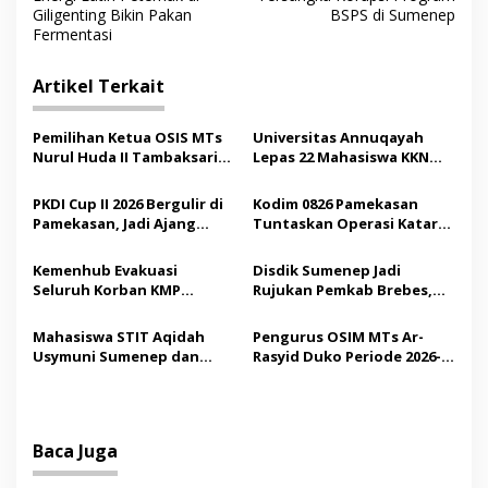
v
Giligenting Bikin Pakan
BSPS di Sumenep
Fermentasi
i
g
Artikel Terkait
a
s
Pemilihan Ketua OSIS MTs
Universitas Annuqayah
Nurul Huda II Tambaksari
Lepas 22 Mahasiswa KKN
i
Jadi Sarana Pendidikan
Internasional ke Arab
p
Demokrasi bagi Siswa
Saudi
PKDI Cup II 2026 Bergulir di
Kodim 0826 Pamekasan
Pamekasan, Jadi Ajang
Tuntaskan Operasi Katarak
o
Silaturahmi Kepala Desa se-
Gratis, 160 Pasien Jalani
s
Madura
Tindakan Medis
Kemenhub Evakuasi
Disdik Sumenep Jadi
Seluruh Korban KMP
Rujukan Pemkab Brebes,
Mutiara Sentosa II,
Bupati Paramitha Terkesan
Operator Diaudit
Pendidikan Berbasis
Mahasiswa STIT Aqidah
Pengurus OSIM MTs Ar-
Budaya
Usymuni Sumenep dan
Rasyid Duko Periode 2026-
PTIQ Bantu Pemulangan
2027 Resmi Dilantik
Jenazah WNI Asal Aceh di
Malaysia
Baca Juga