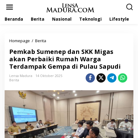
L
e
w
Beranda
Berita
Nasional
Teknologi
Lifestyle
a
t
i
k
Homepage
/
Berita
P
e
e
k
Pemkab Sumenep dan SKK Migas
m
o
k
akan Perbaiki Rumah Warga
n
a
t
Terdampak Gempa di Pulau Sapudi
b
e
S
n
Lensa Madura
14 Oktober 2025
u
Berita
m
e
n
e
p
d
a
n
S
K