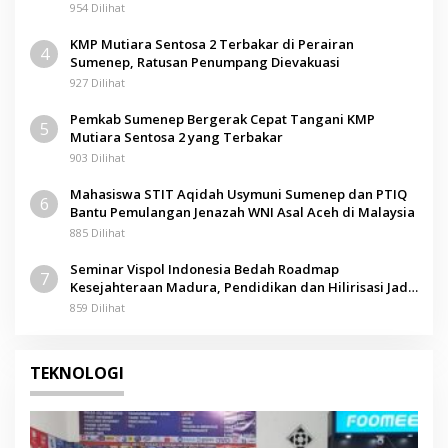
954 Dilihat
KMP Mutiara Sentosa 2 Terbakar di Perairan
4
Sumenep, Ratusan Penumpang Dievakuasi
927 Dilihat
Pemkab Sumenep Bergerak Cepat Tangani KMP
5
Mutiara Sentosa 2 yang Terbakar
903 Dilihat
Mahasiswa STIT Aqidah Usymuni Sumenep dan PTIQ
6
Bantu Pemulangan Jenazah WNI Asal Aceh di Malaysia
885 Dilihat
Seminar Vispol Indonesia Bedah Roadmap
7
Kesejahteraan Madura, Pendidikan dan Hilirisasi Jadi
Kunci
859 Dilihat
TEKNOLOGI