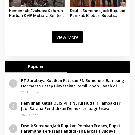
Kemenhub Evakuasi Seluruh
Disdik Sumenep Jadi Rujukan
Korban KMP Mutiara Sentosa
Pemkab Brebes, Bupati
II, Operator Diaudit
Paramitha Terkesan
Pendidikan Berbasis Budaya
View More
Populer
PT Surabaya Kuatkan Putusan PN Sumenep, Bambang
1
Hermanto Tetap Dinyatakan Pemilik Sah Tanah di
Pamolokan
1181 Dilihat
Pemilihan Ketua OSIS MTs Nurul Huda II Tambaksari
2
Jadi Sarana Pendidikan Demokrasi bagi Siswa
969 Dilihat
Disdik Sumenep Jadi Rujukan Pemkab Brebes, Bupati
3
Paramitha Terkesan Pendidikan Berbasis Budaya