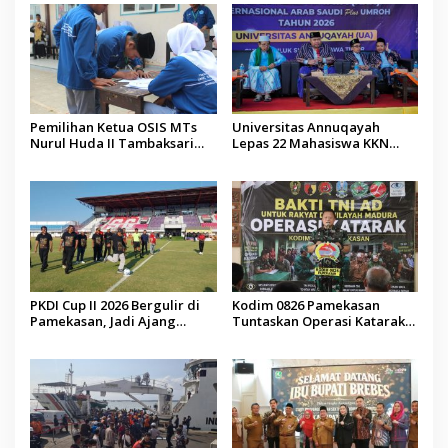
Pemilihan Ketua OSIS MTs
Universitas Annuqayah
Nurul Huda II Tambaksari
Lepas 22 Mahasiswa KKN
Jadi Sarana Pendidikan
Internasional ke Arab Saudi
Demokrasi bagi Siswa
PKDI Cup II 2026 Bergulir di
Kodim 0826 Pamekasan
Pamekasan, Jadi Ajang
Tuntaskan Operasi Katarak
Silaturahmi Kepala Desa se-
Gratis, 160 Pasien Jalani
Madura
Tindakan Medis