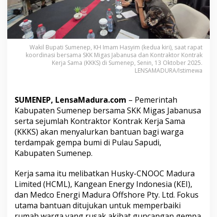
K
M
i
g
a
s
Wakil Bupati Sumenep, KH Imam Hasyim (kedua kiri), saat rapat
koordinasi bersama SKK Migas Jabanusa dan Kontraktor Kontrak
a
Kerja Sama (KKKS) di Sumenep, Senin, 13 Oktober 2025.
k
LENSAMADURA/Istimewa
a
n
P
SUMENEP, LensaMadura.com
– Pemerintah
e
r
Kabupaten Sumenep bersama SKK Migas Jabanusa
b
serta sejumlah Kontraktor Kontrak Kerja Sama
a
(KKKS) akan menyalurkan bantuan bagi warga
i
terdampak gempa bumi di Pulau Sapudi,
k
i
Kabupaten Sumenep.
R
u
Kerja sama itu melibatkan Husky-CNOOC Madura
m
Limited (HCML), Kangean Energy Indonesia (KEI),
a
dan Medco Energi Madura Offshore Pty. Ltd. Fokus
h
W
utama bantuan ditujukan untuk memperbaiki
a
rumah warga yang rusak akibat guncangan gempa.