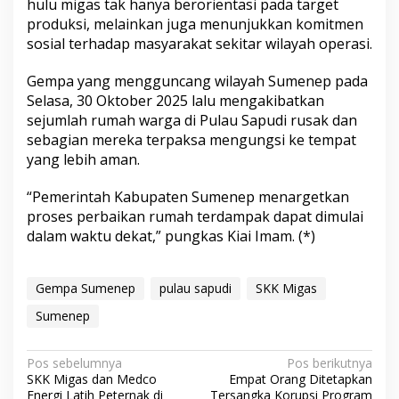
hulu migas tak hanya berorientasi pada target
produksi, melainkan juga menunjukkan komitmen
sosial terhadap masyarakat sekitar wilayah operasi.
Gempa yang mengguncang wilayah Sumenep pada
Selasa, 30 Oktober 2025 lalu mengakibatkan
sejumlah rumah warga di Pulau Sapudi rusak dan
sebagian mereka terpaksa mengungsi ke tempat
yang lebih aman.
“Pemerintah Kabupaten Sumenep menargetkan
proses perbaikan rumah terdampak dapat dimulai
dalam waktu dekat,” pungkas Kiai Imam. (*)
Gempa Sumenep
pulau sapudi
SKK Migas
Sumenep
N
Pos sebelumnya
Pos berikutnya
SKK Migas dan Medco
Empat Orang Ditetapkan
a
Energi Latih Peternak di
Tersangka Korupsi Program