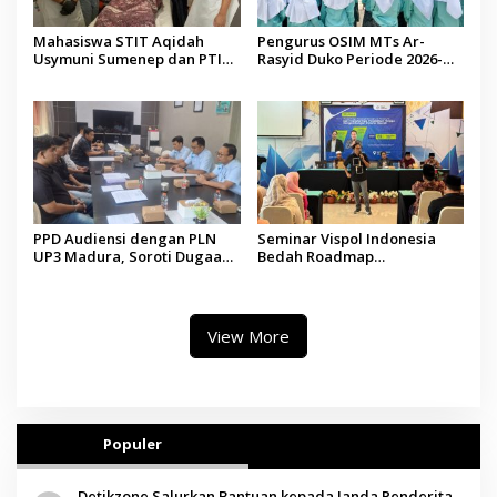
Mahasiswa STIT Aqidah
Pengurus OSIM MTs Ar-
Usymuni Sumenep dan PTIQ
Rasyid Duko Periode 2026-
Bantu Pemulangan Jenazah
2027 Resmi Dilantik
WNI Asal Aceh di Malaysia
PPD Audiensi dengan PLN
Seminar Vispol Indonesia
UP3 Madura, Soroti Dugaan
Bedah Roadmap
Pelanggaran Program Listrik
Kesejahteraan Madura,
Desa di Sumenep
Pendidikan dan Hilirisasi
Jadi Kunci
View More
Populer
Detikzone Salurkan Bantuan kepada Janda Penderita