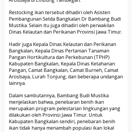
B
a
Restocking ikan tersebut dihadiri oleh Asisten
n
Pembangunan Setda Bangkalan Dr Bambang Budi
c
a
Mustika. Selain itu juga dihadiri oleh perwakilan
r
Dinas Kelautan dan Perikanan Provinsi Jawa Timur.
a
n
Hadir juga Kepala Dinas Kelautan dan Perikanan
,
Bangkalan, Kepala Dinas Pertanian Tanaman
T
o
Pangan Hortikultura dan Perkebunan (TPHP)
n
Kabupaten Bangkalan, Kepala Dinas Ketahanan
j
Pangan, Camat Bangkalan, Camat Burneh, Camat
u
Arosbaya, Lurah Tonjung, dan beberapa undangan
n
lainnya.
g
,
d
Dalam sambutannya, Bambang Budi Mustika
a
menjelaskan bahwa, penebaran benih ikan
n
merupakan program pelestarian lingkungan yang
E
dilakukan oleh Provinsi Jawa Timur. Untuk
m
b
Kabupaten Bangkalan sendiri, penebaran benih
u
ikan tidak hanya menambah populasi ikan lokal
n