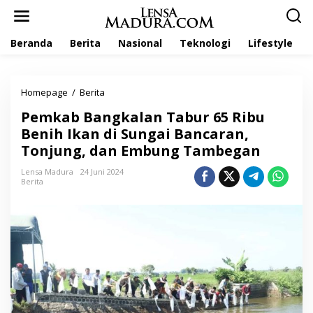
L
e
w
Beranda
Berita
Nasional
Teknologi
Lifestyle
a
t
i
k
Homepage
/
Berita
P
e
e
k
Pemkab Bangkalan Tabur 65 Ribu
m
o
k
Benih Ikan di Sungai Bancaran,
n
a
t
Tonjung, dan Embung Tambegan
b
e
B
n
Lensa Madura
24 Juni 2024
a
Berita
n
g
k
a
l
a
n
T
a
b