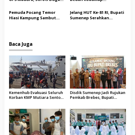
Pelanggaran Program
Kesejahteraan Madura,
Listrik Desa di Sumenep
Pendidikan dan Hilirisasi
Pemuda Pocang Temor
Jelang HUT Ke-81 RI, Bupati
Jadi Kunci
Hiasi Kampung Sambut
Sumenep Serahkan
Hari Kemerdekaan RI
Bendera Merah Putih
kepada ASN
Baca Juga
Kemenhub Evakuasi Seluruh
Disdik Sumenep Jadi Rujukan
Korban KMP Mutiara Sentosa
Pemkab Brebes, Bupati
II, Operator Diaudit
Paramitha Terkesan
Pendidikan Berbasis Budaya