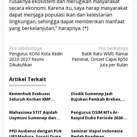
rusaknya ekosistem dan merugikan masyarakat
secara ekonomi. Karena itu, saya harap masyarakat
dapat menjaga populasi ikan dan kelestarian
lingkungan, sehingga dapat memberikan manfaat
yang berkelanjutan,” harapnya. (*)
N
Pos sebelumnya
Pos berikutnya
Pengurus KONI Kota Kediri
Batik Rato WMS Ramai
a
2023-2027 Resmi
Peminat, Omzet Capai Rp50
v
Dikukuhkan
Juta per Bulan
i
Artikel Terkait
g
a
Kemenhub Evakuasi
Disdik Sumenep Jadi
s
Seluruh Korban KMP
Rujukan Pemkab Brebes,
Mutiara Sentosa II,
Bupati Paramitha Terkesan
i
Operator Diaudit
Pendidikan Berbasis
Mahasiswa STIT Aqidah
Pengurus OSIM MTs Ar-
p
Budaya
Usymuni Sumenep dan
Rasyid Duko Periode 2026-
PTIQ Bantu Pemulangan
2027 Resmi Dilantik
o
Jenazah WNI Asal Aceh di
PPD Audiensi dengan PLN
Seminar Vispol Indonesia
s
Malaysia
UP3 Madura, Soroti Dugaan
Bedah Roadmap