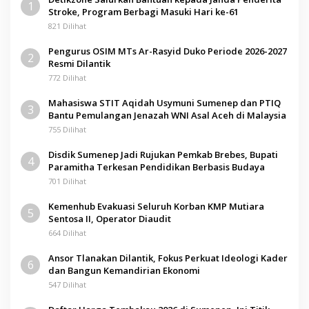
1
Stroke, Program Berbagi Masuki Hari ke-61
821 Dilihat
Pengurus OSIM MTs Ar-Rasyid Duko Periode 2026-2027
2
Resmi Dilantik
772 Dilihat
Mahasiswa STIT Aqidah Usymuni Sumenep dan PTIQ
3
Bantu Pemulangan Jenazah WNI Asal Aceh di Malaysia
755 Dilihat
Disdik Sumenep Jadi Rujukan Pemkab Brebes, Bupati
4
Paramitha Terkesan Pendidikan Berbasis Budaya
701 Dilihat
Kemenhub Evakuasi Seluruh Korban KMP Mutiara
5
Sentosa II, Operator Diaudit
664 Dilihat
Ansor Tlanakan Dilantik, Fokus Perkuat Ideologi Kader
6
dan Bangun Kemandirian Ekonomi
547 Dilihat