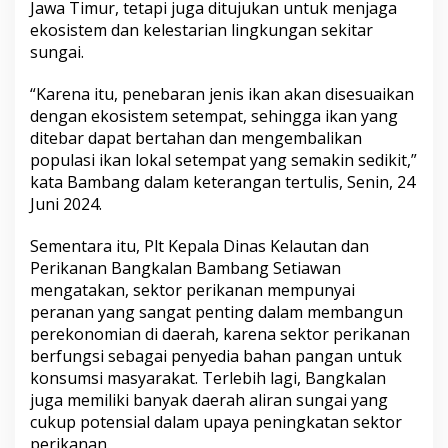
Jawa Timur, tetapi juga ditujukan untuk menjaga
g
ekosistem dan kelestarian lingkungan sekitar
T
a
sungai.
m
b
“Karena itu, penebaran jenis ikan akan disesuaikan
e
dengan ekosistem setempat, sehingga ikan yang
g
ditebar dapat bertahan dan mengembalikan
a
n
populasi ikan lokal setempat yang semakin sedikit,”
kata Bambang dalam keterangan tertulis, Senin, 24
Juni 2024.
Sementara itu, Plt Kepala Dinas Kelautan dan
Perikanan Bangkalan Bambang Setiawan
mengatakan, sektor perikanan mempunyai
peranan yang sangat penting dalam membangun
perekonomian di daerah, karena sektor perikanan
berfungsi sebagai penyedia bahan pangan untuk
konsumsi masyarakat. Terlebih lagi, Bangkalan
juga memiliki banyak daerah aliran sungai yang
cukup potensial dalam upaya peningkatan sektor
perikanan.