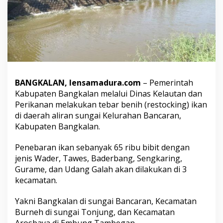
u
r
6
5
R
i
b
u
B
BANGKALAN, lensamadura.com
– Pemerintah
e
Kabupaten Bangkalan melalui Dinas Kelautan dan
n
i
Perikanan melakukan tebar benih (restocking) ikan
h
di daerah aliran sungai Kelurahan Bancaran,
I
Kabupaten Bangkalan.
k
a
Penebaran ikan sebanyak 65 ribu bibit dengan
n
d
jenis Wader, Tawes, Baderbang, Sengkaring,
i
Gurame, dan Udang Galah akan dilakukan di 3
S
kecamatan.
u
n
Yakni Bangkalan di sungai Bancaran, Kecamatan
g
a
Burneh di sungai Tonjung, dan Kecamatan
i
Arosbaya di Embung Tambegan.