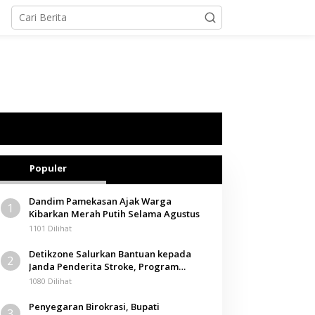
Populer
Dandim Pamekasan Ajak Warga
1
Kibarkan Merah Putih Selama Agustus
1101 Dilihat
Detikzone Salurkan Bantuan kepada
2
Janda Penderita Stroke, Program
Berbagi Masuki Hari ke-61
1080 Dilihat
Penyegaran Birokrasi, Bupati
3