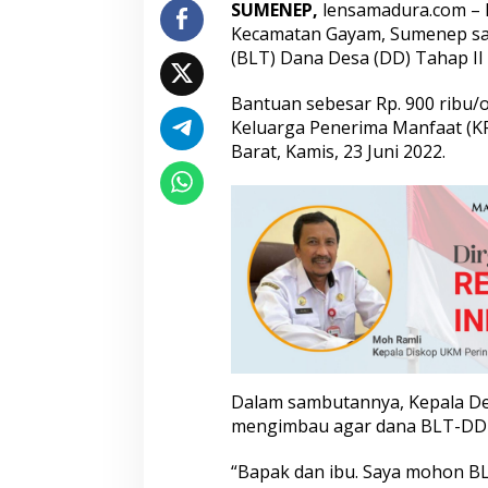
SUMENEP,
lensamadura.com – 
y
Kecamatan Gayam, Sumenep sa
a
m
(BLT) Dana Desa (DD) Tahap II a
C
a
Bantuan sebesar Rp. 900 ribu/
i
Keluarga Penerima Manfaat (K
r
Barat, Kamis, 23 Juni 2022.
k
a
n
B
L
T
-
D
D
2
0
2
2
Dalam sambutannya, Kepala De
T
mengimbau agar dana BLT-DD 
a
h
a
“Bapak dan ibu. Saya mohon BL
p