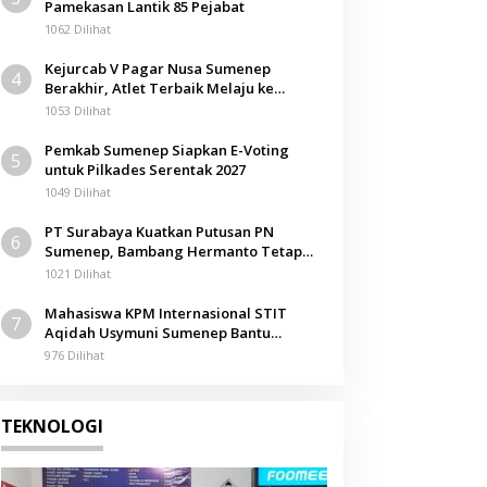
Pamekasan Lantik 85 Pejabat
1062 Dilihat
Kejurcab V Pagar Nusa Sumenep
4
Berakhir, Atlet Terbaik Melaju ke
Kejurwil Jatim
1053 Dilihat
Pemkab Sumenep Siapkan E-Voting
5
untuk Pilkades Serentak 2027
1049 Dilihat
PT Surabaya Kuatkan Putusan PN
6
Sumenep, Bambang Hermanto Tetap
Dinyatakan Pemilik Sah Tanah di
1021 Dilihat
Pamolokan
Mahasiswa KPM Internasional STIT
7
Aqidah Usymuni Sumenep Bantu
Pengurusan Jenazah WNI di Malaysia
976 Dilihat
TEKNOLOGI