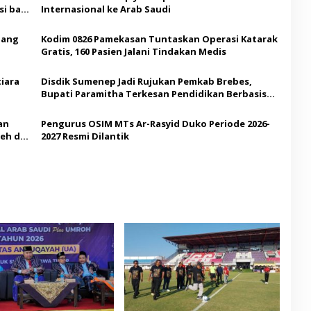
i bagi
Internasional ke Arab Saudi
Ajang
Kodim 0826 Pamekasan Tuntaskan Operasi Katarak
Gratis, 160 Pasien Jalani Tindakan Medis
iara
Disdik Sumenep Jadi Rujukan Pemkab Brebes,
Bupati Paramitha Terkesan Pendidikan Berbasis
Budaya
an
Pengurus OSIM MTs Ar-Rasyid Duko Periode 2026-
eh di
2027 Resmi Dilantik