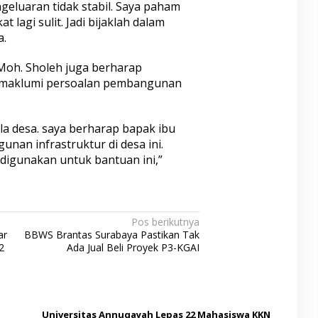
eluaran tidak stabil. Saya paham
 lagi sulit. Jadi bijaklah dalam
a.
Moh. Sholeh juga berharap
emaklumi persoalan pembangunan
a desa. saya berharap bapak ibu
an infrastruktur di desa ini.
digunakan untuk bantuan ini,”
Pos berikutnya
ar
BBWS Brantas Surabaya Pastikan Tak
2
Ada Jual Beli Proyek P3-KGAI
Universitas Annuqayah Lepas 22 Mahasiswa KKN