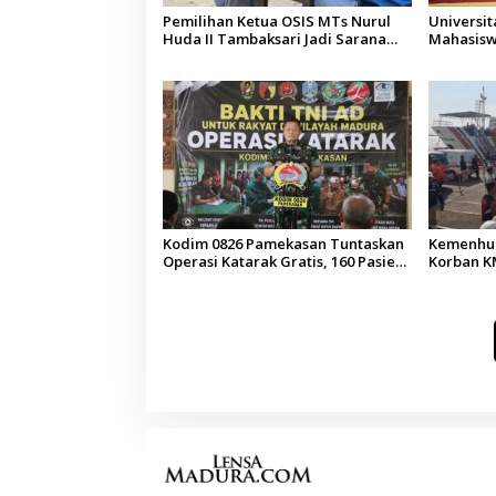
Pemilihan Ketua OSIS MTs Nurul
Universi
Huda II Tambaksari Jadi Sarana
Mahasisw
Pendidikan Demokrasi bagi Siswa
Arab Sau
Kodim 0826 Pamekasan Tuntaskan
Kemenhub
Operasi Katarak Gratis, 160 Pasien
Korban KM
Jalani Tindakan Medis
Operator