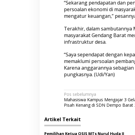
“Sekarang pendapatan dan peng
persoalan ekonomi di masyarakat
mengatur keuangan,” pesanny
Terakhir, dalam sambutannya 
masyarakat Gendang Barat m
infrastruktur desa.
“Saya sependapat dengan kepal
memaklumi persoalan pembangun
Karena anggarannya sebagian 
pungkasnya. (Udi/Yan)
N
Pos sebelumnya
Mahasiswa Kampus Mengajar 3 Gel
a
Pisah Kenang di SDN Dempo Barat 
v
i
Artikel Terkait
g
Pemilihan Ketua OSIS MTs Nurul Huda II