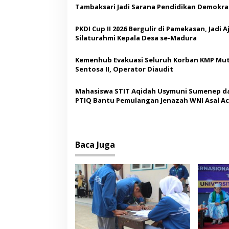
a
Tambaksari Jadi Sarana Pendidikan Demokras
s
Siswa
PKDI Cup II 2026 Bergulir di Pamekasan, Jadi 
i
Silaturahmi Kepala Desa se-Madura
p
o
Kemenhub Evakuasi Seluruh Korban KMP Mut
Sentosa II, Operator Diaudit
s
Mahasiswa STIT Aqidah Usymuni Sumenep d
PTIQ Bantu Pemulangan Jenazah WNI Asal Ac
Malaysia
Baca Juga