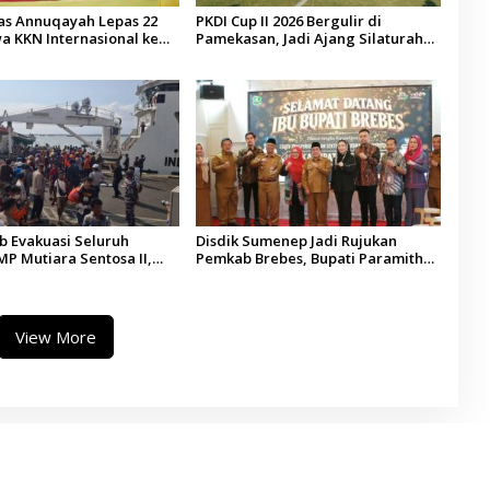
tas Annuqayah Lepas 22
PKDI Cup II 2026 Bergulir di
a KKN Internasional ke
Pamekasan, Jadi Ajang Silaturahmi
di
Kepala Desa se-Madura
 Evakuasi Seluruh
Disdik Sumenep Jadi Rujukan
P Mutiara Sentosa II,
Pemkab Brebes, Bupati Paramitha
 Diaudit
Terkesan Pendidikan Berbasis
Budaya
View More