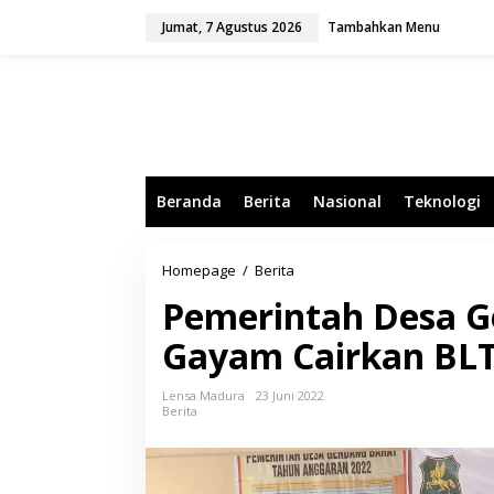
L
Jumat, 7 Agustus 2026
Tambahkan Menu
e
w
a
t
i
k
e
k
o
Beranda
Berita
Nasional
Teknologi
n
t
e
n
Homepage
/
Berita
P
e
Pemerintah Desa 
m
e
Gayam Cairkan BLT
r
i
n
Lensa Madura
23 Juni 2022
t
Berita
a
h
D
e