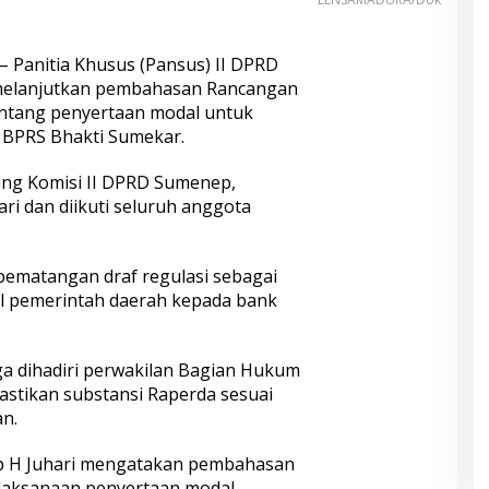
– Panitia Khusus (Pansus) II DPRD
melanjutkan pembahasan Rancangan
entang penyertaan modal untuk
BPRS Bhakti Sumekar.
ang Komisi II DPRD Sumenep,
ari dan diikuti seluruh anggota
ematangan draf regulasi sebagai
l pemerintah daerah kepada bank
juga dihadiri perwakilan Bagian Hukum
tikan substansi Raperda sesuai
n.
p H Juhari mengatakan pembahasan
pelaksanaan penyertaan modal