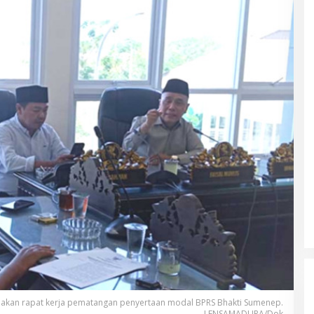
nakan rapat kerja pematangan penyertaan modal BPRS Bhakti Sumenep.
LENSAMADURA/Dok