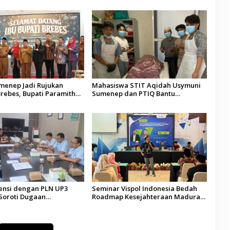
umenep Jadi Rujukan
Mahasiswa STIT Aqidah Usymuni
rebes, Bupati Paramitha
Sumenep dan PTIQ Bantu
 Pendidikan Berbasis
Pemulangan Jenazah WNI Asal
Aceh di Malaysia
ensi dengan PLN UP3
Seminar Vispol Indonesia Bedah
Soroti Dugaan
Roadmap Kesejahteraan Madura,
ran Program Listrik Desa
Pendidikan dan Hilirisasi Jadi
ep
Kunci