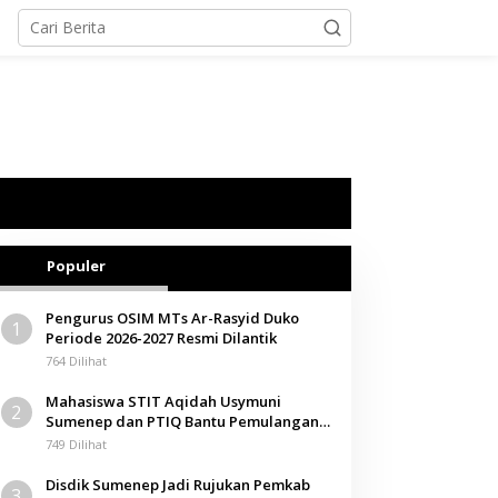
Populer
Pengurus OSIM MTs Ar-Rasyid Duko
1
Periode 2026-2027 Resmi Dilantik
764 Dilihat
Mahasiswa STIT Aqidah Usymuni
2
Sumenep dan PTIQ Bantu Pemulangan
Jenazah WNI Asal Aceh di Malaysia
749 Dilihat
Disdik Sumenep Jadi Rujukan Pemkab
3