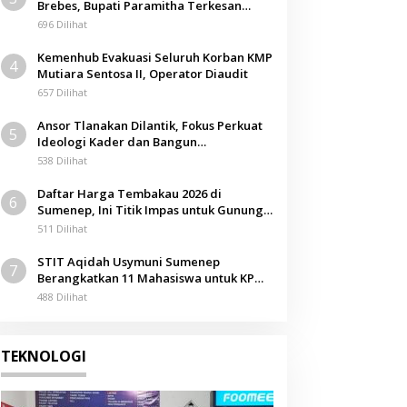
Brebes, Bupati Paramitha Terkesan
Pendidikan Berbasis Budaya
696 Dilihat
Kemenhub Evakuasi Seluruh Korban KMP
4
Mutiara Sentosa II, Operator Diaudit
657 Dilihat
Ansor Tlanakan Dilantik, Fokus Perkuat
5
Ideologi Kader dan Bangun
Kemandirian Ekonomi
538 Dilihat
Daftar Harga Tembakau 2026 di
6
Sumenep, Ini Titik Impas untuk Gunung,
Tegal, dan Sawah
511 Dilihat
STIT Aqidah Usymuni Sumenep
7
Berangkatkan 11 Mahasiswa untuk KPM
Internasional di Malaysia
488 Dilihat
TEKNOLOGI