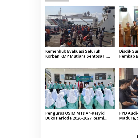
Kemenhub Evakuasi Seluruh
Disdik S
Korban KMP Mutiara Sentosa II,
Pemkab B
Operator Diaudit
Terkesan
Budaya
Pengurus OSIM MTs Ar-Rasyid
PPD Audi
Duko Periode 2026-2027 Resmi
Madura, 
Dilantik
Pelangga
di Sumen