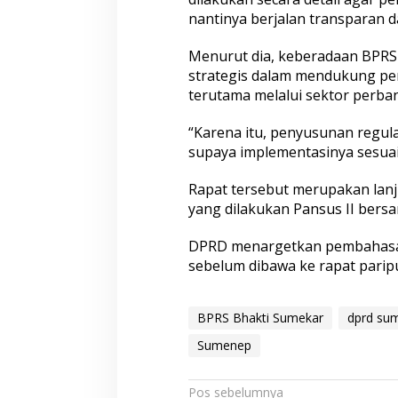
t
nantinya berjalan transparan d
i
S
Menurut dia, keberadaan BPRS
u
strategis dalam mendukung p
m
terutama melalui sektor perb
e
k
a
“Karena itu, penyusunan regul
r
supaya implementasinya sesuai 
Rapat tersebut merupakan lan
yang dilakukan Pansus II bersa
DPRD menargetkan pembahasan
sebelum dibawa ke rapat parip
BPRS Bhakti Sumekar
dprd su
Sumenep
N
Pos sebelumnya