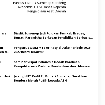
Pansus I DPRD Sumenep Gandeng
Akademisi UTM Bahas Raperda
Pengelolaan Aset Daerah
iara
Disdik Sumenep Jadi Rujukan Pemkab Brebes,
Bupati Paramitha Terkesan Pendidikan Berbasis
Budaya
an
Pengurus OSIM MTs Ar-Rasyid Duko Periode 2026-
eh di
2027 Resmi Dilantik
i
Seminar Vispol Indonesia Bedah Roadmap
Kesejahteraan Madura, Pendidikan dan Hilirisasi
Jadi Kunci
t Hari
Jelang HUT Ke-81 RI, Bupati Sumenep Serahkan
Bendera Merah Putih kepada ASN