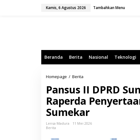
L
Kamis, 6 Agustus 2026
Tambahkan Menu
e
w
a
t
i
k
e
k
o
Beranda
Berita
Nasional
Teknologi
n
t
e
n
Homepage
/
Berita
P
a
Pansus II DPRD Su
n
s
Raperda Penyertaa
u
s
Sumekar
I
I
D
Lensa Madura
11 Mei 2026
P
Berita
R
D