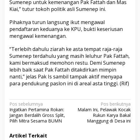
Sumenep untuk kemenangan Pak Fattah dan Mas
Kiai,” tutur tokoh politik asli Sumenep ini.
Pihaknya turun langsung ikut mengawal
pendaftaran keduanya ke KPU, bukti keseriusan
mengawal kemenangan.
“Terlebih dahulu ziarah ke asta tempat raja-raja
Sumenep terdahulu yang masih leluhur Pak Fattah,
kami bermaksud memohon restu. Demi Sumenep
lebih baik saat Pak Fattah ditakdirkan mimpin
nanti,” jelas Pak Is sambil tampak aktif menyapa
para pendukung paslon ini di areal asta tinggi. (Rif)
N
Pos sebelumnya
Pos berikutnya
Ingatkan Pertamina Rokan:
Malam Ini, Pelawak Kocak
a
Jangan Berdalih Gross Split,
Rukun Karya Bakal
v
Pilih Mitra Sesama BUMN
Manggung di Desa ini
i
Artikel Terkait