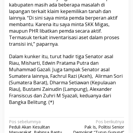
kabupaten masih ada beberapa masalah di
lapangan terkait klaim kepemilikan tanah dan
lainnya. “Di sini saya minta pemda berperan aktif
membantu. Karena itu saya minta SKK Migas,
maupun PHR libatkan pemda secara aktif.
Termasuk terkait inventarisasi aset dalam proses
transisi ini,” paparnya.
Dalam kunker itu, turut hadir tiga Senator asal
Riau, Misharti, Edwin Pratama Putra dan
Muhammad Gazali. Juga tampak Senator asal
Sumatera lainnya, Fachrul Razi (Aceh), Alirman Sori
(Sumatera Barat), Dharma Setiawan (Kepulauan
Riau), Bustami Zainudin (Lampung), Alexander
Fransiscus dan Zuhri M Syazali, keduanya dari
Bangka Belitung. (*)
N
Pos sebelumnya
Pos berikutnya
Peduli Akan Kesulitan
Pak Is, Politisi Senior
a
Masyarakat, Babinsa Bantu
Demokrat “Turun Gunung”