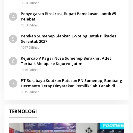
1060 Dilihat
Penyegaran Birokrasi, Bupati Pamekasan Lantik 85
4
Pejabat
1053 Dilihat
Pemkab Sumenep Siapkan E-Voting untuk Pilkades
5
Serentak 2027
1047 Dilihat
Kejurcab V Pagar Nusa Sumenep Berakhir, Atlet
6
Terbaik Melaju ke Kejurwil Jatim
1046 Dilihat
PT Surabaya Kuatkan Putusan PN Sumenep, Bambang
7
Hermanto Tetap Dinyatakan Pemilik Sah Tanah di
Pamolokan
1015 Dilihat
TEKNOLOGI