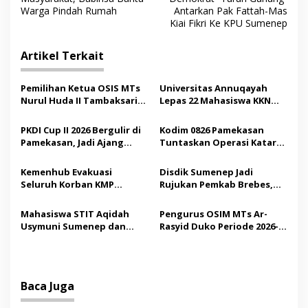
v
Warga Pindah Rumah
Antarkan Pak Fattah-Mas
Kiai Fikri Ke KPU Sumenep
i
g
Artikel Terkait
a
s
Pemilihan Ketua OSIS MTs
Universitas Annuqayah
Nurul Huda II Tambaksari
Lepas 22 Mahasiswa KKN
i
Jadi Sarana Pendidikan
Internasional ke Arab
p
Demokrasi bagi Siswa
Saudi
PKDI Cup II 2026 Bergulir di
Kodim 0826 Pamekasan
Pamekasan, Jadi Ajang
Tuntaskan Operasi Katarak
o
Silaturahmi Kepala Desa se-
Gratis, 160 Pasien Jalani
s
Madura
Tindakan Medis
Kemenhub Evakuasi
Disdik Sumenep Jadi
Seluruh Korban KMP
Rujukan Pemkab Brebes,
Mutiara Sentosa II,
Bupati Paramitha Terkesan
Operator Diaudit
Pendidikan Berbasis
Mahasiswa STIT Aqidah
Pengurus OSIM MTs Ar-
Budaya
Usymuni Sumenep dan
Rasyid Duko Periode 2026-
PTIQ Bantu Pemulangan
2027 Resmi Dilantik
Jenazah WNI Asal Aceh di
Malaysia
Baca Juga