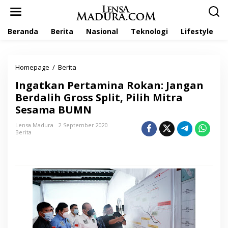
L
e
w
Beranda
Berita
Nasional
Teknologi
Lifestyle
a
t
i
k
Homepage
/
Berita
I
e
n
k
Ingatkan Pertamina Rokan: Jangan
g
o
a
Berdalih Gross Split, Pilih Mitra
n
t
t
Sesama BUMN
k
e
a
n
Lensa Madura
2 September 2020
n
Berita
P
e
r
t
a
m
i
n
a
R