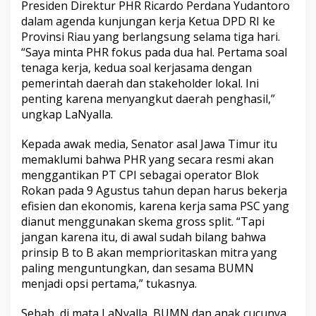
Presiden Direktur PHR Ricardo Perdana Yudantoro
p
dalam agenda kunjungan kerja Ketua DPD RI ke
l
i
Provinsi Riau yang berlangsung selama tiga hari.
t
“Saya minta PHR fokus pada dua hal. Pertama soal
,
tenaga kerja, kedua soal kerjasama dengan
P
pemerintah daerah dan stakeholder lokal. Ini
i
l
penting karena menyangkut daerah penghasil,”
i
ungkap LaNyalla.
h
M
Kepada awak media, Senator asal Jawa Timur itu
i
memaklumi bahwa PHR yang secara resmi akan
t
r
menggantikan PT CPI sebagai operator Blok
a
Rokan pada 9 Agustus tahun depan harus bekerja
S
efisien dan ekonomis, karena kerja sama PSC yang
e
dianut menggunakan skema gross split. “Tapi
s
jangan karena itu, di awal sudah bilang bahwa
a
m
prinsip B to B akan memprioritaskan mitra yang
a
paling menguntungkan, dan sesama BUMN
B
menjadi opsi pertama,” tukasnya.
U
M
Sebab, di mata LaNyalla, BUMN dan anak cucunya,
N