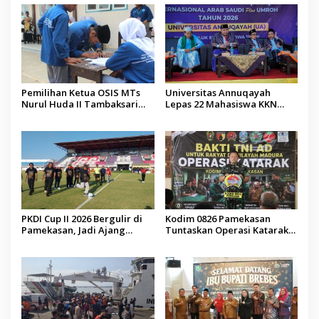
Pemilihan Ketua OSIS MTs
Universitas Annuqayah
Nurul Huda II Tambaksari
Lepas 22 Mahasiswa KKN
Jadi Sarana Pendidikan
Internasional ke Arab Saudi
Demokrasi bagi Siswa
PKDI Cup II 2026 Bergulir di
Kodim 0826 Pamekasan
Pamekasan, Jadi Ajang
Tuntaskan Operasi Katarak
Silaturahmi Kepala Desa se-
Gratis, 160 Pasien Jalani
Madura
Tindakan Medis