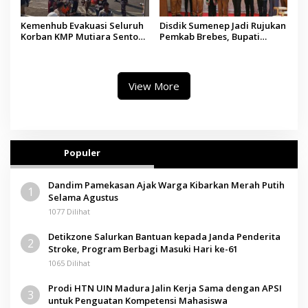
Kemenhub Evakuasi Seluruh
Disdik Sumenep Jadi Rujukan
Korban KMP Mutiara Sentosa
Pemkab Brebes, Bupati
II, Operator Diaudit
Paramitha Terkesan
Pendidikan Berbasis Budaya
View More
Populer
Dandim Pamekasan Ajak Warga Kibarkan Merah Putih
1
Selama Agustus
1077 Dilihat
Detikzone Salurkan Bantuan kepada Janda Penderita
2
Stroke, Program Berbagi Masuki Hari ke-61
1065 Dilihat
Prodi HTN UIN Madura Jalin Kerja Sama dengan APSI
3
untuk Penguatan Kompetensi Mahasiswa