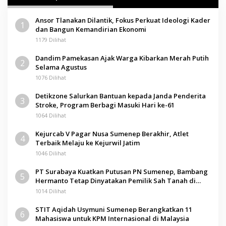
Ansor Tlanakan Dilantik, Fokus Perkuat Ideologi Kader
1
dan Bangun Kemandirian Ekonomi
1179 Dilihat
Dandim Pamekasan Ajak Warga Kibarkan Merah Putih
2
Selama Agustus
1076 Dilihat
Detikzone Salurkan Bantuan kepada Janda Penderita
3
Stroke, Program Berbagi Masuki Hari ke-61
1064 Dilihat
Kejurcab V Pagar Nusa Sumenep Berakhir, Atlet
4
Terbaik Melaju ke Kejurwil Jatim
1046 Dilihat
PT Surabaya Kuatkan Putusan PN Sumenep, Bambang
5
Hermanto Tetap Dinyatakan Pemilik Sah Tanah di
Pamolokan
1014 Dilihat
STIT Aqidah Usymuni Sumenep Berangkatkan 11
6
Mahasiswa untuk KPM Internasional di Malaysia