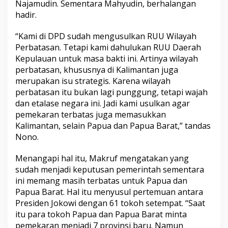
Najamudin. Sementara Mahyudin, berhalangan
a
hadir.
m
a
P
“Kami di DPD sudah mengusulkan RUU Wilayah
e
Perbatasan. Tetapi kami dahulukan RUU Daerah
n
Kepulauan untuk masa bakti ini. Artinya wilayah
t
perbatasan, khususnya di Kalimantan juga
i
n
merupakan isu strategis. Karena wilayah
g
perbatasan itu bukan lagi punggung, tetapi wajah
n
dan etalase negara ini. Jadi kami usulkan agar
y
pemekaran terbatas juga memasukkan
a
D
Kalimantan, selain Papua dan Papua Barat,” tandas
e
Nono.
n
g
Menangapi hal itu, Makruf mengatakan yang
a
sudah menjadi keputusan pemerintah sementara
n
P
ini memang masih terbatas untuk Papua dan
a
Papua Barat. Hal itu menyusul pertemuan antara
p
Presiden Jokowi dengan 61 tokoh setempat. “Saat
u
itu para tokoh Papua dan Papua Barat minta
a
pemekaran menjadi 7 provinsi baru. Namun