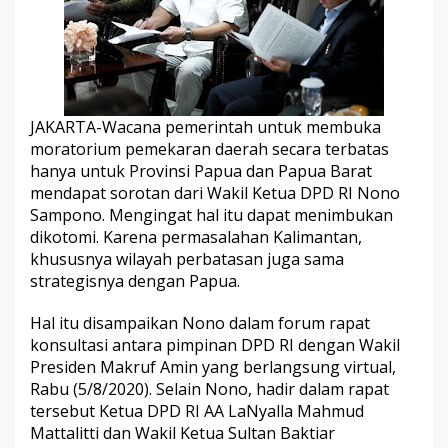
e
k
a
r
a
n
W
JAKARTA-Wacana pemerintah untuk membuka
i
moratorium pemekaran daerah secara terbatas
l
hanya untuk Provinsi Papua dan Papua Barat
a
y
mendapat sorotan dari Wakil Ketua DPD RI Nono
a
Sampono. Mengingat hal itu dapat menimbukan
h
dikotomi. Karena permasalahan Kalimantan,
:
khususnya wilayah perbatasan juga sama
K
a
strategisnya dengan Papua.
l
i
Hal itu disampaikan Nono dalam forum rapat
m
konsultasi antara pimpinan DPD RI dengan Wakil
a
Presiden Makruf Amin yang berlangsung virtual,
n
t
Rabu (5/8/2020). Selain Nono, hadir dalam rapat
a
tersebut Ketua DPD RI AA LaNyalla Mahmud
n
Mattalitti dan Wakil Ketua Sultan Baktiar
S