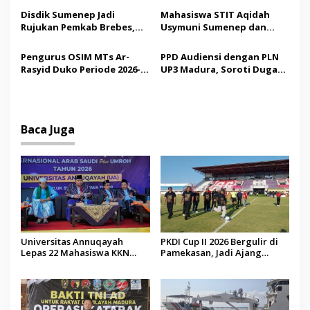
s
Tindakan Medis
Operator Diaudit
Disdik Sumenep Jadi
Mahasiswa STIT Aqidah
Rujukan Pemkab Brebes,
Usymuni Sumenep dan
Bupati Paramitha Terkesan
PTIQ Bantu Pemulangan
Pendidikan Berbasis
Jenazah WNI Asal Aceh di
Pengurus OSIM MTs Ar-
PPD Audiensi dengan PLN
Budaya
Malaysia
Rasyid Duko Periode 2026-
UP3 Madura, Soroti Dugaan
2027 Resmi Dilantik
Pelanggaran Program
Listrik Desa di Sumenep
Baca Juga
Universitas Annuqayah
PKDI Cup II 2026 Bergulir di
Lepas 22 Mahasiswa KKN
Pamekasan, Jadi Ajang
Internasional ke Arab Saudi
Silaturahmi Kepala Desa se-
Madura