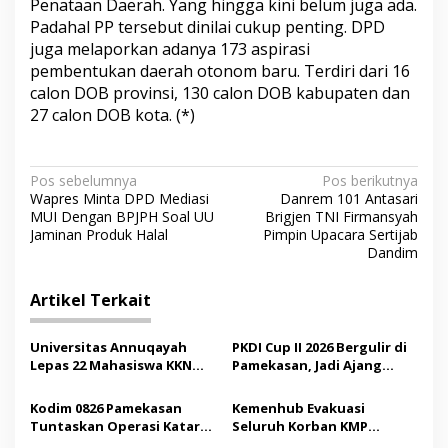
Penataan Daerah. Yang hingga kini belum juga ada.
Padahal PP tersebut dinilai cukup penting. DPD
juga melaporkan adanya 173 aspirasi
pembentukan daerah otonom baru. Terdiri dari 16
calon DOB provinsi, 130 calon DOB kabupaten dan
27 calon DOB kota. (*)
N
Pos sebelumnya
Pos berikutnya
Wapres Minta DPD Mediasi
Danrem 101 Antasari
a
MUI Dengan BPJPH Soal UU
Brigjen TNI Firmansyah
v
Jaminan Produk Halal
Pimpin Upacara Sertijab
Dandim
i
g
Artikel Terkait
a
s
Universitas Annuqayah
PKDI Cup II 2026 Bergulir di
Lepas 22 Mahasiswa KKN
Pamekasan, Jadi Ajang
i
Internasional ke Arab
Silaturahmi Kepala Desa se-
p
Saudi
Madura
Kodim 0826 Pamekasan
Kemenhub Evakuasi
Tuntaskan Operasi Katarak
Seluruh Korban KMP
o
Gratis, 160 Pasien Jalani
Mutiara Sentosa II,