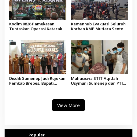
Kodim 0826 Pamekasan
Kemenhub Evakuasi Seluruh
Tuntaskan Operasi Katarak
Korban KMP Mutiara Sentosa
Gratis, 160 Pasien Jalani
II, Operator Diaudit
Tindakan Medis
Disdik Sumenep Jadi Rujukan
Mahasiswa STIT Aqidah
Pemkab Brebes, Bupati
Usymuni Sumenep dan PTIQ
Paramitha Terkesan
Bantu Pemulangan Jenazah
Pendidikan Berbasis Budaya
WNI Asal Aceh di Malaysia
View More
Populer