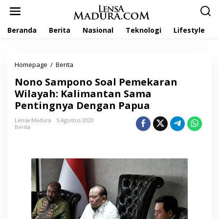
L
e
w
Beranda
Berita
Nasional
Teknologi
Lifestyle
a
t
i
k
Homepage
/
Berita
N
e
o
k
Nono Sampono Soal Pemekaran
n
o
o
Wilayah: Kalimantan Sama
n
S
t
Pentingnya Dengan Papua
a
e
m
n
Lensa Madura
5 Agustus 2020
p
Berita
o
n
o
S
o
a
l
P
e
m