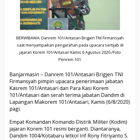
r
i
g
j
e
n
T
BERWIBAWA: Danrem 101/Antasari Brigjen TNI Firmansyah
N
saat menyampaikan pengarahan pada upacara sertijab di
I
jajaran Korem 101/Antasari Kamis 6 Agustus 2020./Foto
F
i
Penrem 101.
r
m
Banjarmasin – Danrem 101/Antasari Brigjen TNI
a
Firmansyah pimpin upacara penerimaan jabatan
n
s
Kasrem 101/Antasari dan Para Kasi Korem
y
101/Antasari dan serah terima jabatan Dandim di
a
Lapangan Makorem 101/Antasari, Kamis (6/8/2020)
h
pagi.
P
i
m
Empat Komandan Komando Distrik Militer (Kodim)
p
jajaran Korem 101 resmi berganti. Diantaranya,
i
Dandim 1004/Kotabaru letkol Inf Rony Fitriyanto S.
n