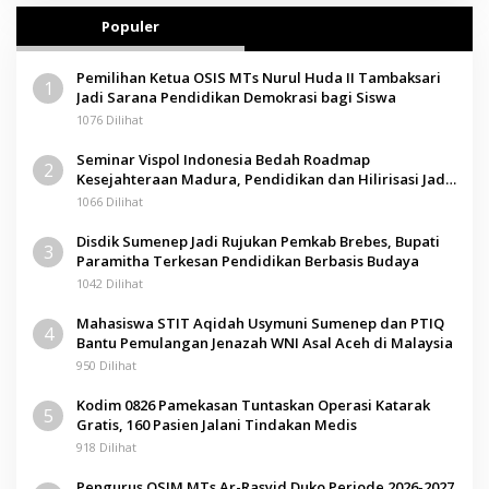
Populer
Pemilihan Ketua OSIS MTs Nurul Huda II Tambaksari
1
Jadi Sarana Pendidikan Demokrasi bagi Siswa
1076 Dilihat
Seminar Vispol Indonesia Bedah Roadmap
2
Kesejahteraan Madura, Pendidikan dan Hilirisasi Jadi
Kunci
1066 Dilihat
Disdik Sumenep Jadi Rujukan Pemkab Brebes, Bupati
3
Paramitha Terkesan Pendidikan Berbasis Budaya
1042 Dilihat
Mahasiswa STIT Aqidah Usymuni Sumenep dan PTIQ
4
Bantu Pemulangan Jenazah WNI Asal Aceh di Malaysia
950 Dilihat
Kodim 0826 Pamekasan Tuntaskan Operasi Katarak
5
Gratis, 160 Pasien Jalani Tindakan Medis
918 Dilihat
Pengurus OSIM MTs Ar-Rasyid Duko Periode 2026-2027