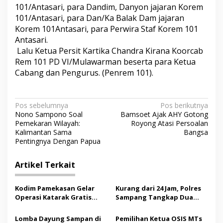
101/Antasari, para Dandim, Danyon jajaran Korem
101/Antasari, para Dan/Ka Balak Dam jajaran
Korem 101Antasari, para Perwira Staf Korem 101
Antasari.
Lalu Ketua Persit Kartika Chandra Kirana Koorcab
Rem 101 PD VI/Mulawarman beserta para Ketua
Cabang dan Pengurus. (Penrem 101).
N
Pos sebelumnya
Pos berikutnya
Nono Sampono Soal
Bamsoet Ajak AHY Gotong
a
Pemekaran Wilayah:
Royong Atasi Persoalan
v
Kalimantan Sama
Bangsa
Pentingnya Dengan Papua
i
g
Artikel Terkait
a
s
Kodim Pamekasan Gelar
Kurang dari 24 Jam, Polres
Operasi Katarak Gratis
Sampang Tangkap Dua
i
bagi Warga Madura
Pelaku Curanmor
p
Lomba Dayung Sampan di
Pemilihan Ketua OSIS MTs