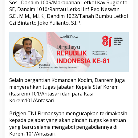
Sos., Dandim 1005/Marabahan Letkol Kav Sugianto
U
SE, Dandim 1010/Rantau Letkol Inf Reo Neswan
p
a
S.E., M.M., M.l.K., Dandim 1022/Tanah Bumbu Letkol
c
Czi Bintarto Joko Yulianto, S.I.P.
a
r
a
S
e
r
t
i
j
a
Selain pergantian Komandan Kodim, Danrem juga
b
D
menyerahkan tugas jabatan Kepala Staf Korem
a
(Kasrem) 101/Antasari dan para Kasi
n
Korem101/Antasari.
d
i
Brigjen TNI Firmansyah mengucapkan terimakasih
m
kepada pejabat yang akan pindah tugas ke satuan
yang baru selama mengabdi pengabdiannya di
Korem 101/Antasari.