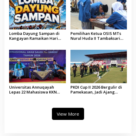
Lomba Dayung Sampan di
Pemilihan Ketua OSIS MTs
Kangayan Ramaikan Hari
Nurul Huda II Tambaksari
Jadi ke-757 Kabupaten
Jadi Sarana Pendidikan
Sumenep
Demokrasi bagi Siswa
Universitas Annuqayah
PKDI Cup II 2026 Bergulir di
Lepas 22 Mahasiswa KKN
Pamekasan, Jadi Ajang
Internasional ke Arab Saudi
Silaturahmi Kepala Desa se-
Madura
View More