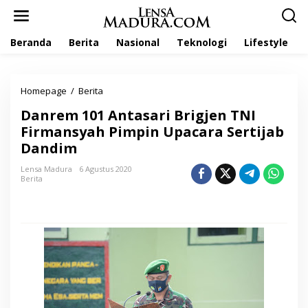
L
e
w
Beranda
Berita
Nasional
Teknologi
Lifestyle
a
t
i
k
Homepage
/
Berita
D
e
a
k
Danrem 101 Antasari Brigjen TNI
n
o
r
Firmansyah Pimpin Upacara Sertijab
n
e
t
Dandim
m
e
1
n
Lensa Madura
6 Agustus 2020
0
Berita
1
A
n
t
a
s
a
r
i
B