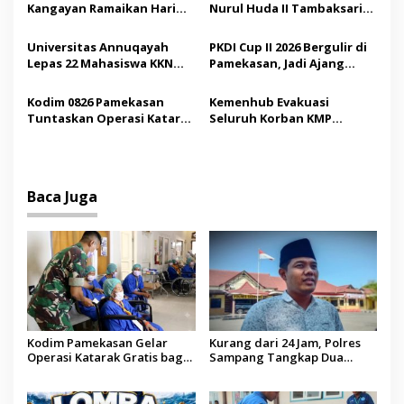
Kangayan Ramaikan Hari
Nurul Huda II Tambaksari
o
Jadi ke-757 Kabupaten
Jadi Sarana Pendidikan
s
Sumenep
Demokrasi bagi Siswa
Universitas Annuqayah
PKDI Cup II 2026 Bergulir di
Lepas 22 Mahasiswa KKN
Pamekasan, Jadi Ajang
Internasional ke Arab
Silaturahmi Kepala Desa se-
Saudi
Madura
Kodim 0826 Pamekasan
Kemenhub Evakuasi
Tuntaskan Operasi Katarak
Seluruh Korban KMP
Gratis, 160 Pasien Jalani
Mutiara Sentosa II,
Tindakan Medis
Operator Diaudit
Baca Juga
Kodim Pamekasan Gelar
Kurang dari 24 Jam, Polres
Operasi Katarak Gratis bagi
Sampang Tangkap Dua
Warga Madura
Pelaku Curanmor