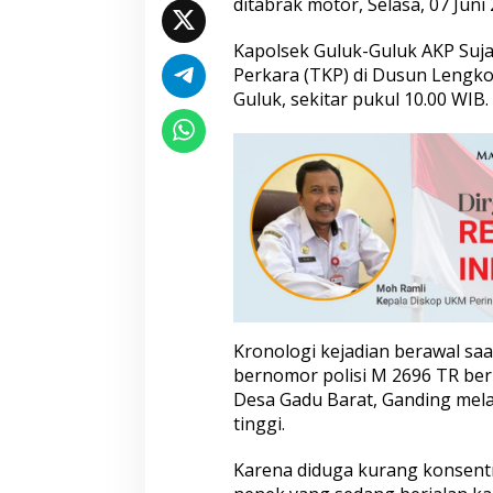
ditabrak motor, Selasa, 07 Juni 
o
r
Kapolsek Guluk-Guluk AKP Suj
H
Perkara (TKP) di Dusun Lengko
i
n
Guluk, sekitar pukul 10.00 WIB.
g
g
a
T
e
w
a
s
,
I
n
i
Kronologi kejadian berawal sa
K
bernomor polisi M 2696 TR ber
r
o
Desa Gadu Barat, Ganding mela
n
tinggi.
o
l
Karena diduga kurang konsent
o
g