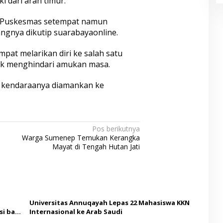
i dari arah timur.
ke Puskesmas setempat namun
angnya dikutip suarabayaonline.
pat melarikan diri ke salah satu
tuk menghindari amukan masa.
s kendaraanya diamankan ke
Pos berikutnya
Warga Sumenep Temukan Kerangka
Mayat di Tengah Hutan Jati
Universitas Annuqayah Lepas 22 Mahasiswa KKN
i bagi
Internasional ke Arab Saudi