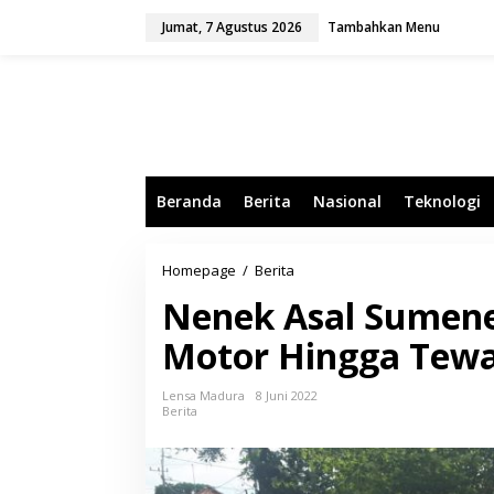
L
Jumat, 7 Agustus 2026
Tambahkan Menu
e
w
a
t
i
k
e
k
o
Beranda
Berita
Nasional
Teknologi
n
t
e
n
Homepage
/
Berita
N
e
Nenek Asal Sumene
n
e
Motor Hingga Tewas
k
A
s
Lensa Madura
8 Juni 2022
a
Berita
l
S
u
m