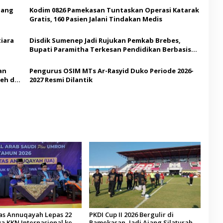
Ajang
Kodim 0826 Pamekasan Tuntaskan Operasi Katarak
Gratis, 160 Pasien Jalani Tindakan Medis
iara
Disdik Sumenep Jadi Rujukan Pemkab Brebes,
Bupati Paramitha Terkesan Pendidikan Berbasis
Budaya
an
Pengurus OSIM MTs Ar-Rasyid Duko Periode 2026-
eh di
2027 Resmi Dilantik
tas Annuqayah Lepas 22
PKDI Cup II 2026 Bergulir di
a KKN Internasional ke
Pamekasan, Jadi Ajang Silaturahmi