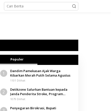
Populer
Dandim Pamekasan Ajak Warga
1
Kibarkan Merah Putih Selama Agustus
1101 Dilihat
Detikzone Salurkan Bantuan kepada
2
Janda Penderita Stroke, Program
Berbagi Masuki Hari ke-61
1079 Dilihat
Penyegaran Birokrasi, Bupati
3