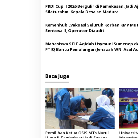
i
PKDI Cup II 2026 Bergulir di Pamekasan, Jadi 
p
Silaturahmi Kepala Desa se-Madura
o
Kemenhub Evakuasi Seluruh Korban KMP Mut
s
Sentosa II, Operator Diaudit
Mahasiswa STIT Aqidah Usymuni Sumenep d
PTIQ Bantu Pemulangan Jenazah WNI Asal Ac
Malaysia
Baca Juga
Pemilihan Ketua OSIS MTs Nurul
Universi
Huda II Tambaksari Jadi Sarana
Mahasisw