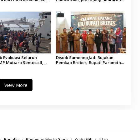
di
Kepala Desa se-Madura
 Evakuasi Seluruh
Disdik Sumenep Jadi Rujukan
P Mutiara Sentosa II,
Pemkab Brebes, Bupati Paramitha
 Diaudit
Terkesan Pendidikan Berbasis
Budaya
View More
Redaksi
Pedoman Media Siber
Kode Etik
Iklan