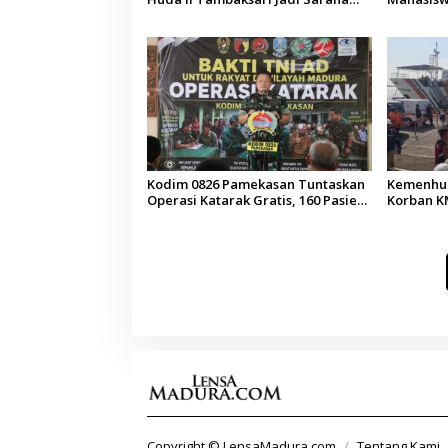
Pendidikan Demokrasi bagi Siswa
Arab Sau
Kodim 0826 Pamekasan Tuntaskan
Kemenhub
Operasi Katarak Gratis, 160 Pasien
Korban KM
Jalani Tindakan Medis
Operator
Copyright © LensaMadura.com
Tentang Kami