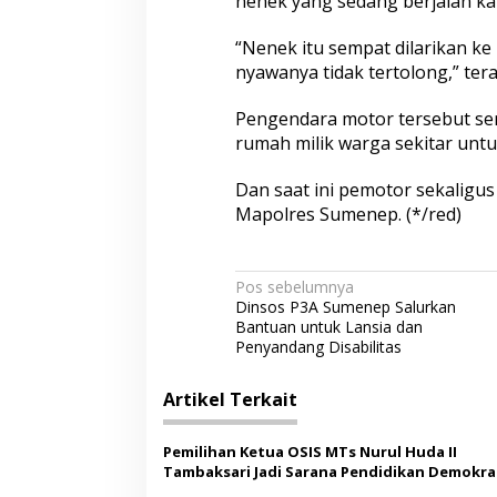
nenek yang sedang berjalan kak
i
n
“Nenek itu sempat dilarikan 
y
nyawanya tidak tertolong,” ter
a
Pengendara motor tersebut sem
rumah milik warga sekitar un
Dan saat ini pemotor sekaligu
Mapolres Sumenep. (*/red)
N
Pos sebelumnya
Dinsos P3A Sumenep Salurkan
a
Bantuan untuk Lansia dan
v
Penyandang Disabilitas
i
Artikel Terkait
g
a
Pemilihan Ketua OSIS MTs Nurul Huda II
s
Tambaksari Jadi Sarana Pendidikan Demokras
Siswa