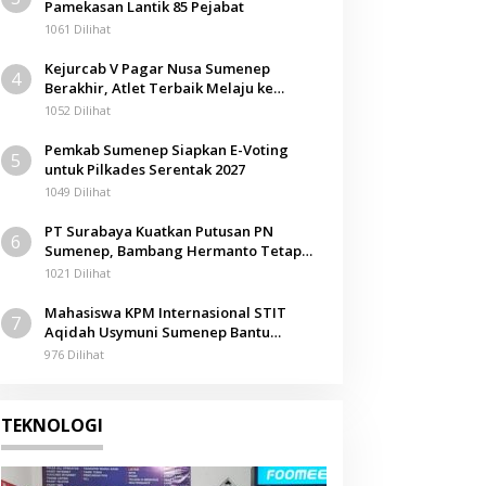
Pamekasan Lantik 85 Pejabat
1061 Dilihat
Kejurcab V Pagar Nusa Sumenep
4
Berakhir, Atlet Terbaik Melaju ke
Kejurwil Jatim
1052 Dilihat
Pemkab Sumenep Siapkan E-Voting
5
untuk Pilkades Serentak 2027
1049 Dilihat
PT Surabaya Kuatkan Putusan PN
6
Sumenep, Bambang Hermanto Tetap
Dinyatakan Pemilik Sah Tanah di
1021 Dilihat
Pamolokan
Mahasiswa KPM Internasional STIT
7
Aqidah Usymuni Sumenep Bantu
Pengurusan Jenazah WNI di Malaysia
976 Dilihat
TEKNOLOGI