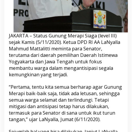
l
a
M
i
n
t
a
JAKARTA – Status Gunung Merapi Siaga (level III)
S
sejak Kamis (5/11/2020). Ketua DPD RI AA LaNyalla
e
Mahmud Mattalitti meminta para Senator,
n
terutama dari daerah pemilihan Daerah Istimewa
a
t
Yogyakarta dan Jawa Tengah untuk fokus
o
membantu warga dalam mengantisipasi segala
r
kemungkinan yang terjadi.
D
P
“Pertama, tentu kita semua berharap agar Gunung
D
F
Merapi baik-baik saja, tidak ada letusan, sehingga
o
semua warga selamat dan terlindungi. Tetapi
k
mitigasi dan antisipasi tetap harus dilakukan,
u
termasuk para Senator di sana untuk ikut turun
s
tangan,” ujar LaNyalla, Jumat (6/11/2020).
B
a
n
Sejumlah hal yang bisa dilakukan, lanjut LaNyalla,