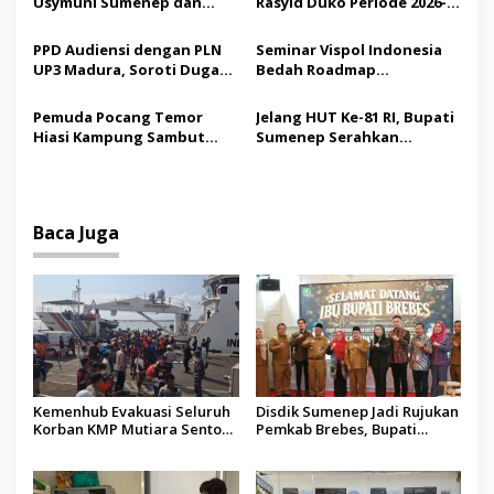
Usymuni Sumenep dan
Rasyid Duko Periode 2026-
o
PTIQ Bantu Pemulangan
2027 Resmi Dilantik
s
Jenazah WNI Asal Aceh di
PPD Audiensi dengan PLN
Seminar Vispol Indonesia
Malaysia
UP3 Madura, Soroti Dugaan
Bedah Roadmap
Pelanggaran Program
Kesejahteraan Madura,
Listrik Desa di Sumenep
Pendidikan dan Hilirisasi
Pemuda Pocang Temor
Jelang HUT Ke-81 RI, Bupati
Jadi Kunci
Hiasi Kampung Sambut
Sumenep Serahkan
Hari Kemerdekaan RI
Bendera Merah Putih
kepada ASN
Baca Juga
Kemenhub Evakuasi Seluruh
Disdik Sumenep Jadi Rujukan
Korban KMP Mutiara Sentosa
Pemkab Brebes, Bupati
II, Operator Diaudit
Paramitha Terkesan
Pendidikan Berbasis Budaya