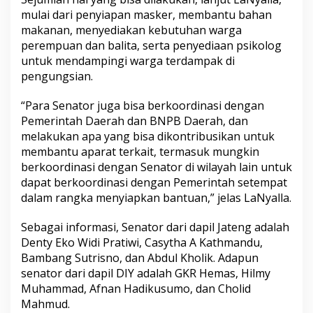
t
mulai dari penyiapan masker, membantu bahan
u
makanan, menyediakan kebutuhan warga
W
perempuan dan balita, serta penyediaan psikolog
a
r
untuk mendampingi warga terdampak di
g
pengungsian.
a
“Para Senator juga bisa berkoordinasi dengan
Pemerintah Daerah dan BNPB Daerah, dan
melakukan apa yang bisa dikontribusikan untuk
membantu aparat terkait, termasuk mungkin
berkoordinasi dengan Senator di wilayah lain untuk
dapat berkoordinasi dengan Pemerintah setempat
dalam rangka menyiapkan bantuan,” jelas LaNyalla.
Sebagai informasi, Senator dari dapil Jateng adalah
Denty Eko Widi Pratiwi, Casytha A Kathmandu,
Bambang Sutrisno, dan Abdul Kholik. Adapun
senator dari dapil DIY adalah GKR Hemas, Hilmy
Muhammad, Afnan Hadikusumo, dan Cholid
Mahmud.