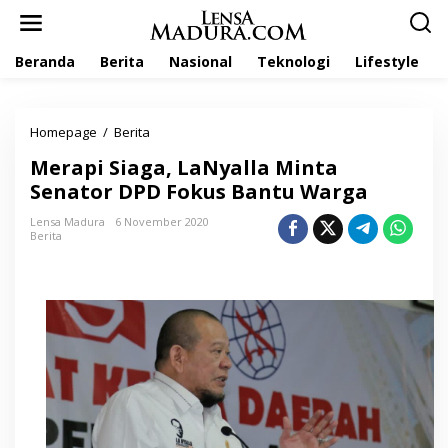
L
e
w
Beranda
Berita
Nasional
Teknologi
Lifestyle
a
t
i
k
Homepage
/
Berita
M
e
e
k
Merapi Siaga, LaNyalla Minta
r
o
a
Senator DPD Fokus Bantu Warga
n
p
t
i
Lensa Madura
6 November 2020
e
Berita
S
n
i
a
g
a
,
L
a
N
y
a
l