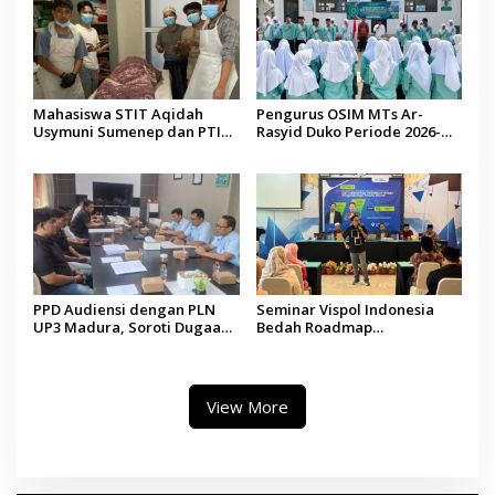
Mahasiswa STIT Aqidah
Pengurus OSIM MTs Ar-
Usymuni Sumenep dan PTIQ
Rasyid Duko Periode 2026-
Bantu Pemulangan Jenazah
2027 Resmi Dilantik
WNI Asal Aceh di Malaysia
PPD Audiensi dengan PLN
Seminar Vispol Indonesia
UP3 Madura, Soroti Dugaan
Bedah Roadmap
Pelanggaran Program Listrik
Kesejahteraan Madura,
Desa di Sumenep
Pendidikan dan Hilirisasi
Jadi Kunci
View More