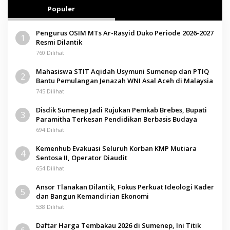
Populer
Pengurus OSIM MTs Ar-Rasyid Duko Periode 2026-2027
1
Resmi Dilantik
760 Dilihat
Mahasiswa STIT Aqidah Usymuni Sumenep dan PTIQ
2
Bantu Pemulangan Jenazah WNI Asal Aceh di Malaysia
745 Dilihat
Disdik Sumenep Jadi Rujukan Pemkab Brebes, Bupati
3
Paramitha Terkesan Pendidikan Berbasis Budaya
694 Dilihat
Kemenhub Evakuasi Seluruh Korban KMP Mutiara
4
Sentosa II, Operator Diaudit
654 Dilihat
Ansor Tlanakan Dilantik, Fokus Perkuat Ideologi Kader
5
dan Bangun Kemandirian Ekonomi
538 Dilihat
Daftar Harga Tembakau 2026 di Sumenep, Ini Titik