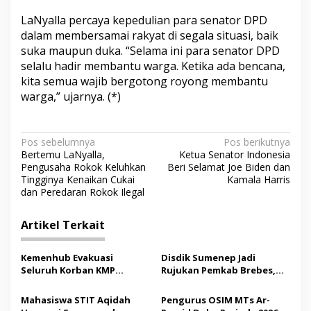
LaNyalla percaya kepedulian para senator DPD
dalam membersamai rakyat di segala situasi, baik
suka maupun duka. “Selama ini para senator DPD
selalu hadir membantu warga. Ketika ada bencana,
kita semua wajib bergotong royong membantu
warga,” ujarnya. (*)
N
Pos sebelumnya
Pos berikutnya
Bertemu LaNyalla,
Ketua Senator Indonesia
a
Pengusaha Rokok Keluhkan
Beri Selamat Joe Biden dan
v
Tingginya Kenaikan Cukai
Kamala Harris
dan Peredaran Rokok Ilegal
i
g
Artikel Terkait
a
s
Kemenhub Evakuasi
Disdik Sumenep Jadi
Seluruh Korban KMP
Rujukan Pemkab Brebes,
i
Mutiara Sentosa II,
Bupati Paramitha Terkesan
p
Operator Diaudit
Pendidikan Berbasis
Mahasiswa STIT Aqidah
Pengurus OSIM MTs Ar-
Budaya