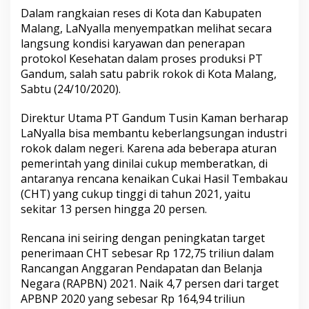
i
Dalam rangkaian reses di Kota dan Kabupaten
n
Malang, LaNyalla menyempatkan melihat secara
y
langsung kondisi karyawan dan penerapan
a
K
protokol Kesehatan dalam proses produksi PT
e
Gandum, salah satu pabrik rokok di Kota Malang,
n
Sabtu (24/10/2020).
a
i
Direktur Utama PT Gandum Tusin Kaman berharap
k
a
LaNyalla bisa membantu keberlangsungan industri
n
rokok dalam negeri. Karena ada beberapa aturan
C
pemerintah yang dinilai cukup memberatkan, di
u
antaranya rencana kenaikan Cukai Hasil Tembakau
k
(CHT) yang cukup tinggi di tahun 2021, yaitu
a
i
sekitar 13 persen hingga 20 persen.
d
a
Rencana ini seiring dengan peningkatan target
n
penerimaan CHT sebesar Rp 172,75 triliun dalam
P
Rancangan Anggaran Pendapatan dan Belanja
e
r
Negara (RAPBN) 2021. Naik 4,7 persen dari target
e
APBNP 2020 yang sebesar Rp 164,94 triliun
d