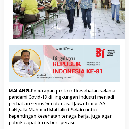
n
g
u
s
a
h
a
R
o
k
o
k
K
e
l
u
h
MALANG
-Penerapan protokol kesehatan selama
k
a
pandemi Covid-19 di lingkungan industri menjadi
n
perhatian serius Senator asal Jawa Timur AA
T
LaNyalla Mahmud Mattalitti. Selain untuk
i
kepentingan kesehatan tenaga kerja, juga agar
n
g
pabrik dapat terus beroperasi.
g