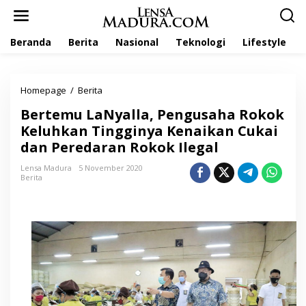
L
e
w
Beranda
Berita
Nasional
Teknologi
Lifestyle
a
t
i
k
Homepage
/
Berita
B
e
e
k
Bertemu LaNyalla, Pengusaha Rokok
r
o
t
Keluhkan Tingginya Kenaikan Cukai
n
e
t
dan Peredaran Rokok Ilegal
m
e
u
n
Lensa Madura
5 November 2020
L
Berita
a
N
y
a
l
l
a
,
P
e