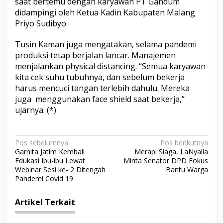
saat bertemu dengan karyawan PT Gandum
didampingi oleh Ketua Kadin Kabupaten Malang
Priyo Sudibyo.
Tusin Kaman juga mengatakan, selama pandemi
produksi tetap berjalan lancar. Manajemen
menjalankan physical distancing. “Semua karyawan
kita cek suhu tubuhnya, dan sebelum bekerja
harus mencuci tangan terlebih dahulu. Mereka
juga menggunakan face shield saat bekerja,”
ujarnya. (*)
N
Pos sebelumnya
Pos berikutnya
Garnita Jatim Kembali
Merapi Siaga, LaNyalla
a
Edukasi Ibu-ibu Lewat
Minta Senator DPD Fokus
v
Webinar Sesi ke- 2 Ditengah
Bantu Warga
Pandemi Covid 19
i
g
Artikel Terkait
a