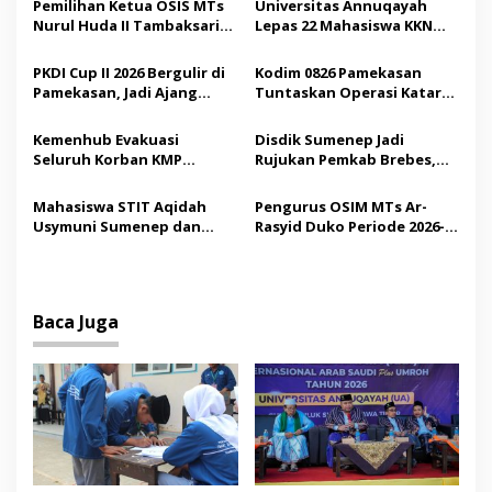
s
Pemilihan Ketua OSIS MTs
Universitas Annuqayah
Nurul Huda II Tambaksari
Lepas 22 Mahasiswa KKN
i
Jadi Sarana Pendidikan
Internasional ke Arab
p
Demokrasi bagi Siswa
Saudi
PKDI Cup II 2026 Bergulir di
Kodim 0826 Pamekasan
Pamekasan, Jadi Ajang
Tuntaskan Operasi Katarak
o
Silaturahmi Kepala Desa se-
Gratis, 160 Pasien Jalani
s
Madura
Tindakan Medis
Kemenhub Evakuasi
Disdik Sumenep Jadi
Seluruh Korban KMP
Rujukan Pemkab Brebes,
Mutiara Sentosa II,
Bupati Paramitha Terkesan
Operator Diaudit
Pendidikan Berbasis
Mahasiswa STIT Aqidah
Pengurus OSIM MTs Ar-
Budaya
Usymuni Sumenep dan
Rasyid Duko Periode 2026-
PTIQ Bantu Pemulangan
2027 Resmi Dilantik
Jenazah WNI Asal Aceh di
Malaysia
Baca Juga