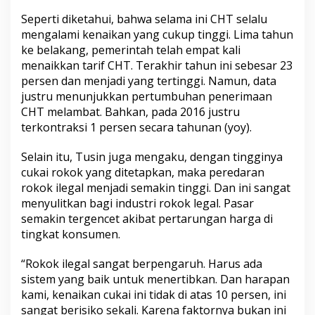
a
Seperti diketahui, bahwa selama ini CHT selalu
r
mengalami kenaikan yang cukup tinggi. Lima tahun
a
n
ke belakang, pemerintah telah empat kali
R
menaikkan tarif CHT. Terakhir tahun ini sebesar 23
o
persen dan menjadi yang tertinggi. Namun, data
k
justru menunjukkan pertumbuhan penerimaan
o
k
CHT melambat. Bahkan, pada 2016 justru
I
terkontraksi 1 persen secara tahunan (yoy).
l
e
Selain itu, Tusin juga mengaku, dengan tingginya
g
cukai rokok yang ditetapkan, maka peredaran
a
l
rokok ilegal menjadi semakin tinggi. Dan ini sangat
menyulitkan bagi industri rokok legal. Pasar
semakin tergencet akibat pertarungan harga di
tingkat konsumen.
“Rokok ilegal sangat berpengaruh. Harus ada
sistem yang baik untuk menertibkan. Dan harapan
kami, kenaikan cukai ini tidak di atas 10 persen, ini
sangat berisiko sekali. Karena faktornya bukan ini