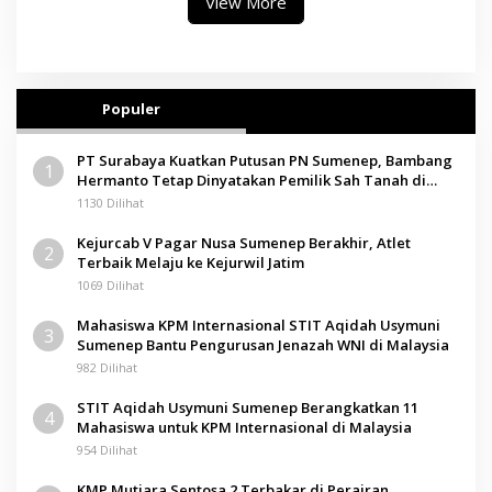
View More
Populer
PT Surabaya Kuatkan Putusan PN Sumenep, Bambang
1
Hermanto Tetap Dinyatakan Pemilik Sah Tanah di
Pamolokan
1130 Dilihat
Kejurcab V Pagar Nusa Sumenep Berakhir, Atlet
2
Terbaik Melaju ke Kejurwil Jatim
1069 Dilihat
Mahasiswa KPM Internasional STIT Aqidah Usymuni
3
Sumenep Bantu Pengurusan Jenazah WNI di Malaysia
982 Dilihat
STIT Aqidah Usymuni Sumenep Berangkatkan 11
4
Mahasiswa untuk KPM Internasional di Malaysia
954 Dilihat
KMP Mutiara Sentosa 2 Terbakar di Perairan