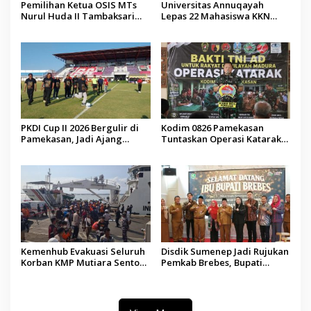
Pemilihan Ketua OSIS MTs
Universitas Annuqayah
Nurul Huda II Tambaksari
Lepas 22 Mahasiswa KKN
Jadi Sarana Pendidikan
Internasional ke Arab Saudi
Demokrasi bagi Siswa
PKDI Cup II 2026 Bergulir di
Kodim 0826 Pamekasan
Pamekasan, Jadi Ajang
Tuntaskan Operasi Katarak
Silaturahmi Kepala Desa se-
Gratis, 160 Pasien Jalani
Madura
Tindakan Medis
Kemenhub Evakuasi Seluruh
Disdik Sumenep Jadi Rujukan
Korban KMP Mutiara Sentosa
Pemkab Brebes, Bupati
II, Operator Diaudit
Paramitha Terkesan
Pendidikan Berbasis Budaya