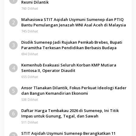
Resmi Dilantik
760 Dilihat
Mahasiswa STIT Aqidah Usymuni Sumenep dan PTIQ
2
Bantu Pemulangan Jenazah WNI Asal Aceh di Malaysia
745 Dilihat
Disdik Sumenep Jadi Rujukan Pemkab Brebes, Bupati
3
Paramitha Terkesan Pendidikan Berbasis Budaya
694 Dilihat
Kemenhub Evakuasi Seluruh Korban KMP Mutiara
4
Sentosa II, Operator Diaudit
655 Dilihat
Ansor Tlanakan Dilantik, Fokus Perkuat Ideologi Kader
5
dan Bangun Kemandirian Ekonomi
538 Dilihat
Daftar Harga Tembakau 2026 di Sumenep, Ini Titik
6
Impas untuk Gunung, Tegal, dan Sawah
511 Dilihat
STIT Aqidah Usymuni Sumenep Berangkatkan 11