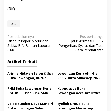
(Rif)
loker
N
Pos sebelumnya
Pos berikutnya
Disebut Impor Mortir dari
Jalur Afirmasi PPDB;
a
Sebia, BIN Bantah Laporan
Pengertian, Syarat dan Tata
v
CAR
Cara Pendaftaran
i
Artikel Terkait
g
a
Arinna Hidayah Salon & Spa
Lowongan Kerja Ahli Gizi
s
Buka Lowongan, Butuh
SPPG Bluto Sumenep 2025,
Kapster hingga Terapis Spa
Minimal D3
i
PNM Buka Lowongan Kerja
Kopnuspos Buka
p
untuk Lulusan SMA-SMK di
Lowongan Account Officer
Sumenep, Ini Syarat dan
dan Credit Collector di
o
Fasilitasnya
Madura
Valdo Sumber Daya Mandiri
Eyelink Group Buka
s
Buka Lowongan Sales
Lowongan Marketing