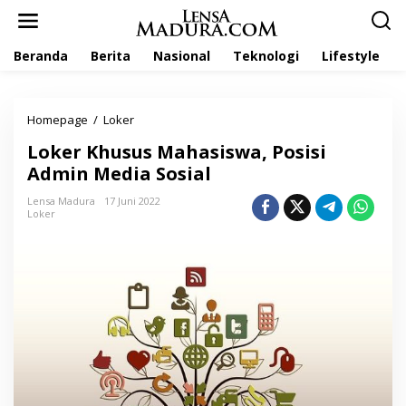
L
e
w
Beranda
Berita
Nasional
Teknologi
Lifestyle
a
t
i
k
Homepage
/
Loker
L
e
o
k
Loker Khusus Mahasiswa, Posisi
k
o
e
Admin Media Sosial
n
r
t
K
Lensa Madura
17 Juni 2022
e
Loker
h
n
u
s
u
s
M
a
h
a
s
i
s