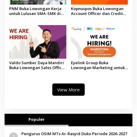
PNM Buka Lowongan Kerja
Kopnuspos Buka Lowongan
untuk Lulusan SMA-SMK di
Account Officer dan Credit
Sumenep, Ini Syarat dan
Collector di Madura
Fasilitasnya
Valdo Sumber Daya Mandiri
Eyelink Group Buka
Buka Lowongan Sales Officer
Lowongan Marketing untuk
di Sumenep dan Pamekasan
Penempatan Natamata
Bangkalan
View More
Populer
Pengurus OSIM MTs Ar-Rasyid Duko Periode 2026-2027
1