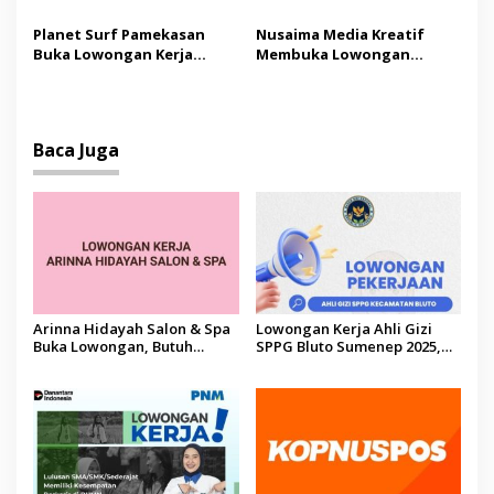
Officer di Sumenep dan
untuk Penempatan
Pamekasan
Natamata Bangkalan
Planet Surf Pamekasan
Nusaima Media Kreatif
Buka Lowongan Kerja
Membuka Lowongan
Posisi Kasir, Prioritas
Desainer Grafis,
Wanita Usia 17-23 Tahun
Dibutuhkan Segera!
Baca Juga
Arinna Hidayah Salon & Spa
Lowongan Kerja Ahli Gizi
Buka Lowongan, Butuh
SPPG Bluto Sumenep 2025,
Kapster hingga Terapis Spa
Minimal D3