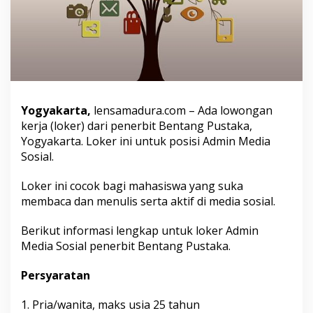
w
a
,
P
o
s
i
s
i
Yogyakarta,
lensamadura.com – Ada lowongan
A
kerja (loker) dari penerbit Bentang Pustaka,
d
Yogyakarta. Loker ini untuk posisi Admin Media
m
Sosial.
i
n
M
Loker ini cocok bagi mahasiswa yang suka
e
membaca dan menulis serta aktif di media sosial.
d
i
Berikut informasi lengkap untuk loker Admin
a
S
Media Sosial penerbit Bentang Pustaka.
o
s
Persyaratan
i
a
1. Pria/wanita, maks usia 25 tahun
l