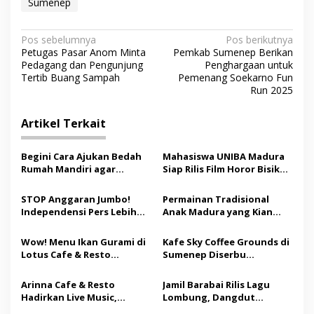
Sumenep
N
Pos sebelumnya
Pos berikutnya
Petugas Pasar Anom Minta
Pemkab Sumenep Berikan
a
Pedagang dan Pengunjung
Penghargaan untuk
v
Tertib Buang Sampah
Pemenang Soekarno Fun
Run 2025
i
g
Artikel Terkait
a
s
Begini Cara Ajukan Bedah
Mahasiswa UNIBA Madura
Rumah Mandiri agar
Siap Rilis Film Horor Bisikan
i
Berpeluang Dapat Bantuan
Luhur, Angkat Tradisi Lokal
p
Rp20 Juta
dan Sarat Pesan Moral
STOP Anggaran Jumbo!
Permainan Tradisional
Independensi Pers Lebih
Anak Madura yang Kian
o
Mahal dari Anggaran
Jarang Ditemui, dari Leker
s
Publikasi Rp8,2 Miliar
hingga Bal Budhi
Wow! Menu Ikan Gurami di
Kafe Sky Coffee Grounds di
Lotus Cafe & Resto
Sumenep Diserbu
Sumenep Jadi Andalan
Pengunjung saat Grand
Keluarga
Opening
Arinna Cafe & Resto
Jamil Barabai Rilis Lagu
Hadirkan Live Music,
Lombung, Dangdut
Suguhkan Hiburan dan
Progres Bertema