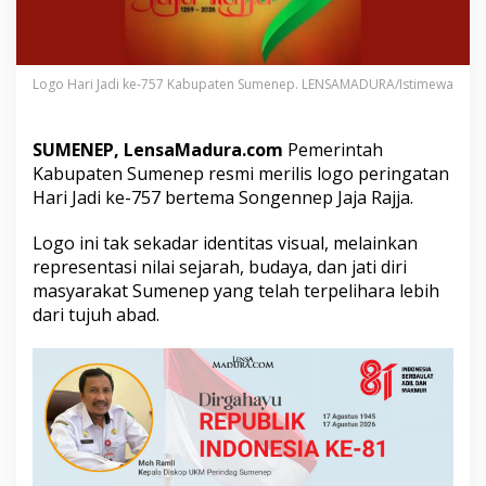
S
u
m
e
Logo Hari Jadi ke-757 Kabupaten Sumenep. LENSAMADURA/Istimewa
n
e
p
D
SUMENEP, LensaMadura.com
Pemerintah
i
Kabupaten Sumenep resmi merilis logo peringatan
r
Hari Jadi ke-757 bertema Songennep Jaja Rajja.
i
l
Logo ini tak sekadar identitas visual, melainkan
i
s
representasi nilai sejarah, budaya, dan jati diri
,
masyarakat Sumenep yang telah terpelihara lebih
I
dari tujuh abad.
n
i
M
a
k
n
a
n
y