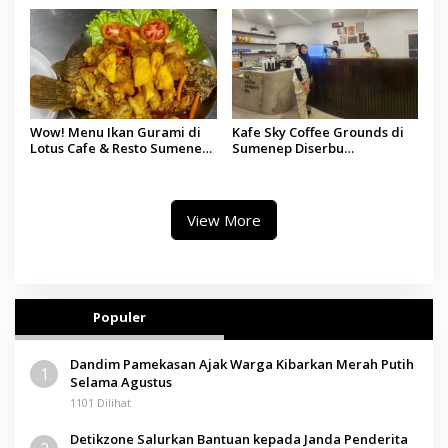
Publikasi Rp8,2 Miliar
Bal Budhi
Wow! Menu Ikan Gurami di
Kafe Sky Coffee Grounds di
Lotus Cafe & Resto Sumenep
Sumenep Diserbu
Jadi Andalan Keluarga
Pengunjung saat Grand
Opening
View More
Populer
Dandim Pamekasan Ajak Warga Kibarkan Merah Putih
1
Selama Agustus
1101 Dilihat
Detikzone Salurkan Bantuan kepada Janda Penderita