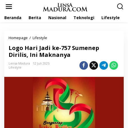
L
e
w
Beranda
Berita
Nasional
Teknologi
Lifestyle
a
t
i
k
Homepage
/
Lifestyle
L
e
o
k
Logo Hari Jadi ke-757 Sumenep
g
o
o
Dirilis, Ini Maknanya
n
H
t
a
Lensa Madura
12 Juli 2025
e
Lifestyle
r
n
i
J
a
d
i
k
e
-
7
5
7