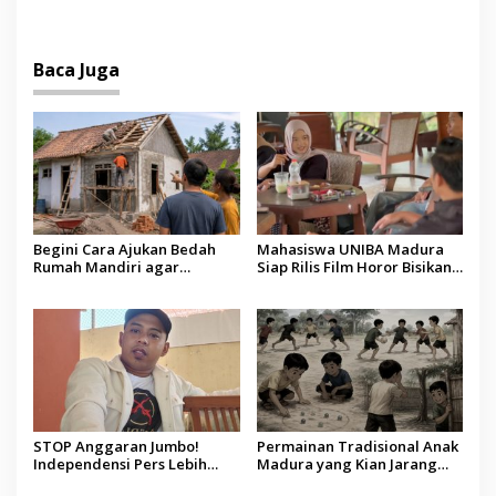
Pengalaman Nongkrong
Ketahanan Pangan
Berbeda di Sumenep
Baca Juga
Begini Cara Ajukan Bedah
Mahasiswa UNIBA Madura
Rumah Mandiri agar
Siap Rilis Film Horor Bisikan
Berpeluang Dapat Bantuan
Luhur, Angkat Tradisi Lokal
Rp20 Juta
dan Sarat Pesan Moral
STOP Anggaran Jumbo!
Permainan Tradisional Anak
Independensi Pers Lebih
Madura yang Kian Jarang
Mahal dari Anggaran
Ditemui, dari Leker hingga