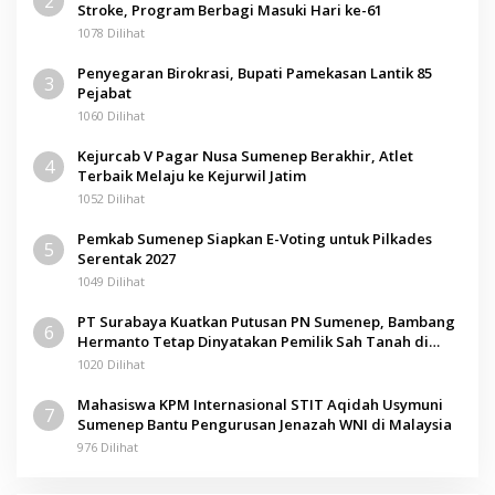
2
Stroke, Program Berbagi Masuki Hari ke-61
1078 Dilihat
Penyegaran Birokrasi, Bupati Pamekasan Lantik 85
3
Pejabat
1060 Dilihat
Kejurcab V Pagar Nusa Sumenep Berakhir, Atlet
4
Terbaik Melaju ke Kejurwil Jatim
1052 Dilihat
Pemkab Sumenep Siapkan E-Voting untuk Pilkades
5
Serentak 2027
1049 Dilihat
PT Surabaya Kuatkan Putusan PN Sumenep, Bambang
6
Hermanto Tetap Dinyatakan Pemilik Sah Tanah di
Pamolokan
1020 Dilihat
Mahasiswa KPM Internasional STIT Aqidah Usymuni
7
Sumenep Bantu Pengurusan Jenazah WNI di Malaysia
976 Dilihat