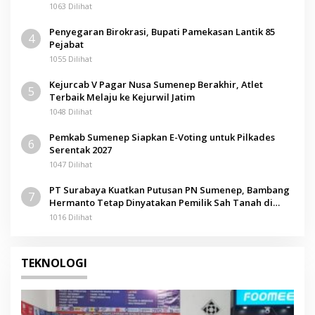
1063 Dilihat
Penyegaran Birokrasi, Bupati Pamekasan Lantik 85
4
Pejabat
1055 Dilihat
Kejurcab V Pagar Nusa Sumenep Berakhir, Atlet
5
Terbaik Melaju ke Kejurwil Jatim
1048 Dilihat
Pemkab Sumenep Siapkan E-Voting untuk Pilkades
6
Serentak 2027
1047 Dilihat
PT Surabaya Kuatkan Putusan PN Sumenep, Bambang
7
Hermanto Tetap Dinyatakan Pemilik Sah Tanah di
Pamolokan
1016 Dilihat
TEKNOLOGI