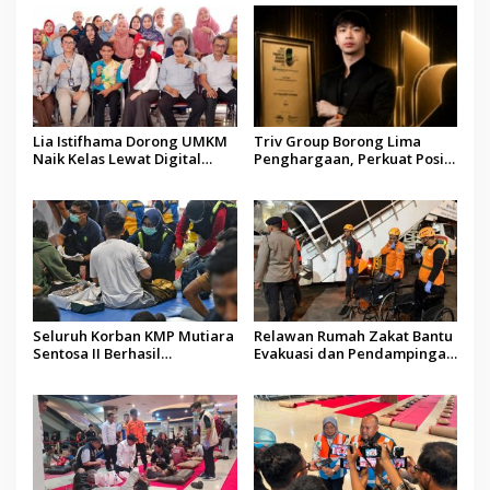
Lia Istifhama Dorong UMKM
Triv Group Borong Lima
Naik Kelas Lewat Digital
Penghargaan, Perkuat Posisi
Marketing dan AI, Soroti
sebagai Platform Aset
Pemberdayaan Difabel
Digital Terpercaya
Seluruh Korban KMP Mutiara
Relawan Rumah Zakat Bantu
Sentosa II Berhasil
Evakuasi dan Pendampingan
Dievakuasi, Kemenhub Audit
Korban Kebakaran KMP
Operator Kapal
Mutiara Sentosa II