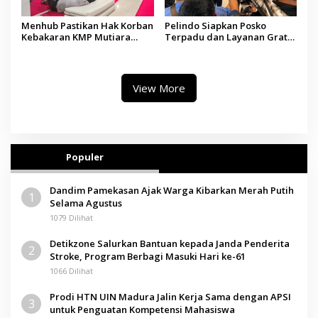
Menhub Pastikan Hak Korban
Pelindo Siapkan Posko
Kebakaran KMP Mutiara
Terpadu dan Layanan Gratis
Sentosa II Dipenuhi, Evakuasi
bagi Korban Kebakaran KMP
Terus Berlanjut
Mutiara Sentosa II
View More
Populer
Dandim Pamekasan Ajak Warga Kibarkan Merah Putih
1
Selama Agustus
1079 Dilihat
Detikzone Salurkan Bantuan kepada Janda Penderita
2
Stroke, Program Berbagi Masuki Hari ke-61
1066 Dilihat
Prodi HTN UIN Madura Jalin Kerja Sama dengan APSI
3
untuk Penguatan Kompetensi Mahasiswa