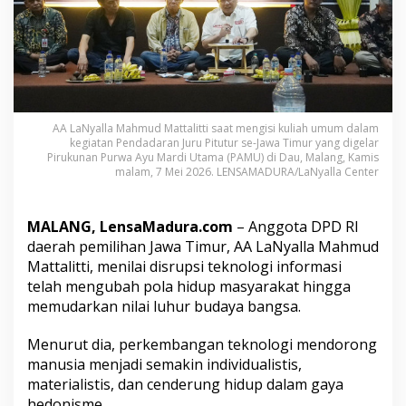
e
k
n
o
l
o
g
i
AA LaNyalla Mahmud Mattalitti saat mengisi kuliah umum dalam
M
kegiatan Pendadaran Juru Pitutur se-Jawa Timur yang digelar
e
Pirukunan Purwa Ayu Mardi Utama (PAMU) di Dau, Malang, Kamis
n
malam, 7 Mei 2026. LENSAMADURA/LaNyalla Center
g
i
k
MALANG, LensaMadura.com
– Anggota DPD RI
i
daerah pemilihan Jawa Timur, AA LaNyalla Mahmud
s
Mattalitti, menilai disrupsi teknologi informasi
N
i
telah mengubah pola hidup masyarakat hingga
l
memudarkan nilai luhur budaya bangsa.
a
i
Menurut dia, perkembangan teknologi mendorong
S
manusia menjadi semakin individualistis,
p
i
materialistis, dan cenderung hidup dalam gaya
r
hedonisme.