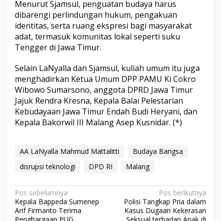
Menurut Sjamsul, penguatan budaya harus
dibarengi perlindungan hukum, pengakuan
identitas, serta ruang ekspresi bagi masyarakat
adat, termasuk komunitas lokal seperti suku
Tengger di Jawa Timur.
Selain LaNyalla dan Sjamsul, kuliah umum itu juga
menghadirkan Ketua Umum DPP PAMU Ki Cokro
Wibowo Sumarsono, anggota DPRD Jawa Timur
Jajuk Rendra Kresna, Kepala Balai Pelestarian
Kebudayaan Jawa Timur Endah Budi Heryani, dan
Kepala Bakorwil III Malang Asep Kusnidar. (*)
AA LaNyalla Mahmud Mattalitti
Budaya Bangsa
disrupsi teknologi
DPD RI
Malang
N
Pos sebelumnya
Pos berikutnya
Kepala Bappeda Sumenep
Polisi Tangkap Pria dalam
a
Arif Firmanto Terima
Kasus Dugaan Kekerasan
Penghargaan PUG,
Seksual terhadap Anak di