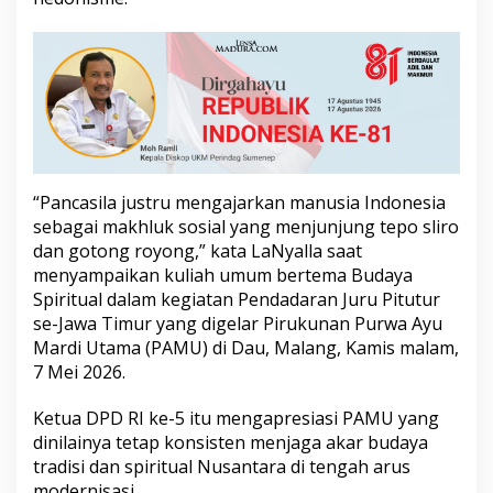
i
t
u
a
l
d
a
n
B
u
“Pancasila justru mengajarkan manusia Indonesia
d
sebagai makhluk sosial yang menjunjung tepo sliro
a
y
dan gotong royong,” kata LaNyalla saat
a
menyampaikan kuliah umum bertema Budaya
B
Spiritual dalam kegiatan Pendadaran Juru Pitutur
a
se-Jawa Timur yang digelar Pirukunan Purwa Ayu
n
Mardi Utama (PAMU) di Dau, Malang, Kamis malam,
g
s
7 Mei 2026.
a
Ketua DPD RI ke-5 itu mengapresiasi PAMU yang
dinilainya tetap konsisten menjaga akar budaya
tradisi dan spiritual Nusantara di tengah arus
modernisasi.