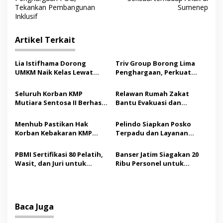
v
Tekankan Pembangunan
Sumenep
i
Inklusif
g
Artikel Terkait
a
s
Lia Istifhama Dorong
Triv Group Borong Lima
i
UMKM Naik Kelas Lewat
Penghargaan, Perkuat
p
Digital Marketing dan AI,
Posisi sebagai Platform
Soroti Pemberdayaan
Aset Digital Terpercaya
Seluruh Korban KMP
Relawan Rumah Zakat
o
Difabel
Mutiara Sentosa II Berhasil
Bantu Evakuasi dan
s
Dievakuasi, Kemenhub
Pendampingan Korban
Audit Operator Kapal
Kebakaran KMP Mutiara
Menhub Pastikan Hak
Pelindo Siapkan Posko
Sentosa II
Korban Kebakaran KMP
Terpadu dan Layanan
Mutiara Sentosa II
Gratis bagi Korban
Dipenuhi, Evakuasi Terus
Kebakaran KMP Mutiara
PBMI Sertifikasi 80 Pelatih,
Banser Jatim Siagakan 20
Berlanjut
Sentosa II
Wasit, dan Juri untuk
Ribu Personel untuk
Perkuat Standar
Amankan Muktamar ke-35
Internasional
NU
Baca Juga