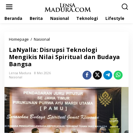
L
e
w
Beranda
Berita
Nasional
Teknologi
Lifestyle
a
t
i
k
Homepage
/
Nasional
L
e
a
k
LaNyalla: Disrupsi Teknologi
N
o
y
Mengikis Nilai Spiritual dan Budaya
n
a
t
Bangsa
l
e
l
n
Lensa Madura
8 Mei 2026
a
Nasional
:
D
i
s
r
u
p
s
i
T