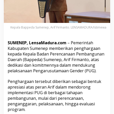
e
p
A
r
i
f
Kepala Bappeda Sumenep, Arif Firmanto. LENSAMADURA/Istimewa
F
i
r
SUMENEP, LensaMadura.com
– Pemerintah
m
a
Kabupaten Sumenep memberikan penghargaan
n
kepada Kepala Badan Perencanaan Pembangunan
t
Daerah (Bappeda) Sumenep, Arif Firmanto, atas
o
dedikasi dan komitmennya dalam mendukung
T
pelaksanaan Pengarusutamaan Gender (PUG).
e
r
i
Penghargaan tersebut diberikan sebagai bentuk
m
apresiasi atas peran Arif dalam mendorong
a
implementasi PUG di berbagai tahapan
P
pembangunan, mulai dari perencanaan,
e
n
penganggaran, pelaksanaan, hingga evaluasi
g
program.
h