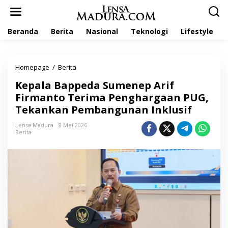
L
e
w
Beranda
Berita
Nasional
Teknologi
Lifestyle
a
t
i
k
Homepage
/
Berita
K
e
e
k
Kepala Bappeda Sumenep Arif
p
o
a
Firmanto Terima Penghargaan PUG,
n
l
t
Tekankan Pembangunan Inklusif
a
e
B
n
Lensa Madura
8 Mei 2026
a
Berita
p
p
e
d
a
S
u
m
e
n