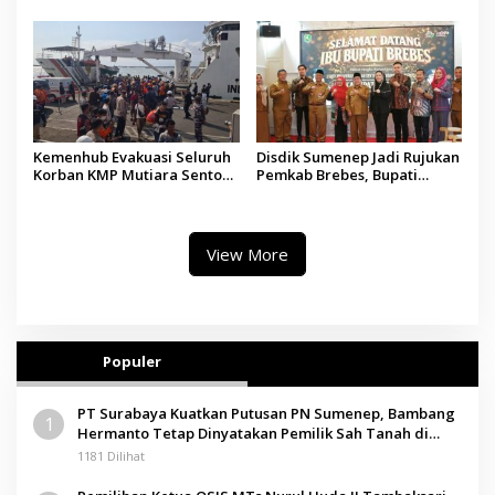
Madura
Tindakan Medis
Kemenhub Evakuasi Seluruh
Disdik Sumenep Jadi Rujukan
Korban KMP Mutiara Sentosa
Pemkab Brebes, Bupati
II, Operator Diaudit
Paramitha Terkesan
Pendidikan Berbasis Budaya
View More
Populer
PT Surabaya Kuatkan Putusan PN Sumenep, Bambang
1
Hermanto Tetap Dinyatakan Pemilik Sah Tanah di
Pamolokan
1181 Dilihat