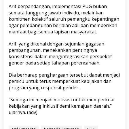
u
Arif berpandangan, implementasi PUG bukan
n
semata tanggung jawab individu, melainkan
a
komitmen kolektif seluruh pemangku kepentingan
n
I
agar pembangunan berjalan adil dan memberikan
n
manfaat bagi semua lapisan masyarakat.
k
l
Arif, yang dikenal dengan sejumlah gagasan
u
pembangunan, menekankan pentingnya
s
i
konsistensi dalam mengintegrasikan perspektif
f
gender pada setiap tahapan perencanaan.
Dia berharap penghargaan tersebut dapat menjadi
pemicu untuk terus memperkuat kebijakan dan
program yang responsif gender.
“Semoga ini menjadi motivasi untuk memperkuat
kebijakan yang inklusif demi kemajuan daerah,”
ujarnya. (adv)