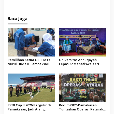
PTIQ Bantu Pemulangan
2027 Resmi Dilantik
Jenazah WNI Asal Aceh di
Malaysia
Baca Juga
Pemilihan Ketua OSIS MTs
Universitas Annuqayah
Nurul Huda II Tambaksari
Lepas 22 Mahasiswa KKN
Jadi Sarana Pendidikan
Internasional ke Arab Saudi
Demokrasi bagi Siswa
PKDI Cup II 2026 Bergulir di
Kodim 0826 Pamekasan
Pamekasan, Jadi Ajang
Tuntaskan Operasi Katarak
Silaturahmi Kepala Desa se-
Gratis, 160 Pasien Jalani