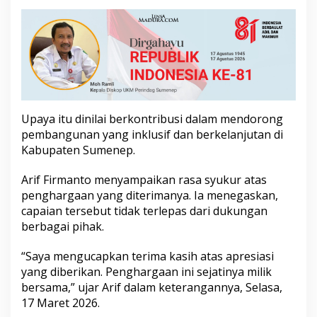
a
r
g
a
a
n
P
U
G
Upaya itu dinilai berkontribusi dalam mendorong
,
pembangunan yang inklusif dan berkelanjutan di
T
e
Kabupaten Sumenep.
k
a
Arif Firmanto menyampaikan rasa syukur atas
n
penghargaan yang diterimanya. Ia menegaskan,
k
capaian tersebut tidak terlepas dari dukungan
a
n
berbagai pihak.
P
e
“Saya mengucapkan terima kasih atas apresiasi
m
yang diberikan. Penghargaan ini sejatinya milik
b
bersama,” ujar Arif dalam keterangannya, Selasa,
a
n
17 Maret 2026.
g