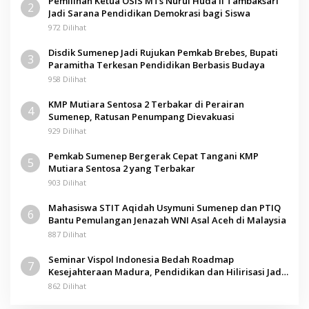
Pemilihan Ketua OSIS MTs Nurul Huda II Tambaksari
2
Jadi Sarana Pendidikan Demokrasi bagi Siswa
972 Dilihat
Disdik Sumenep Jadi Rujukan Pemkab Brebes, Bupati
3
Paramitha Terkesan Pendidikan Berbasis Budaya
958 Dilihat
KMP Mutiara Sentosa 2 Terbakar di Perairan
4
Sumenep, Ratusan Penumpang Dievakuasi
929 Dilihat
Pemkab Sumenep Bergerak Cepat Tangani KMP
5
Mutiara Sentosa 2 yang Terbakar
903 Dilihat
Mahasiswa STIT Aqidah Usymuni Sumenep dan PTIQ
6
Bantu Pemulangan Jenazah WNI Asal Aceh di Malaysia
887 Dilihat
Seminar Vispol Indonesia Bedah Roadmap
7
Kesejahteraan Madura, Pendidikan dan Hilirisasi Jadi
Kunci
862 Dilihat