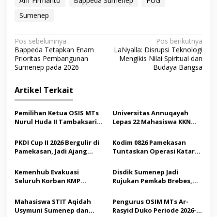
Arif Firmanto
Bappeda Sumenep
PUG
Sumenep
N
Pos sebelumnya
Pos berikutnya
Bappeda Tetapkan Enam
LaNyalla: Disrupsi Teknologi
a
Prioritas Pembangunan
Mengikis Nilai Spiritual dan
v
Sumenep pada 2026
Budaya Bangsa
i
Artikel Terkait
g
a
Pemilihan Ketua OSIS MTs
Universitas Annuqayah
s
Nurul Huda II Tambaksari
Lepas 22 Mahasiswa KKN
Jadi Sarana Pendidikan
Internasional ke Arab
i
Demokrasi bagi Siswa
Saudi
PKDI Cup II 2026 Bergulir di
Kodim 0826 Pamekasan
p
Pamekasan, Jadi Ajang
Tuntaskan Operasi Katarak
Silaturahmi Kepala Desa se-
Gratis, 160 Pasien Jalani
o
Madura
Tindakan Medis
Kemenhub Evakuasi
Disdik Sumenep Jadi
s
Seluruh Korban KMP
Rujukan Pemkab Brebes,
Mutiara Sentosa II,
Bupati Paramitha Terkesan
Operator Diaudit
Pendidikan Berbasis
Mahasiswa STIT Aqidah
Pengurus OSIM MTs Ar-
Budaya
Usymuni Sumenep dan
Rasyid Duko Periode 2026-