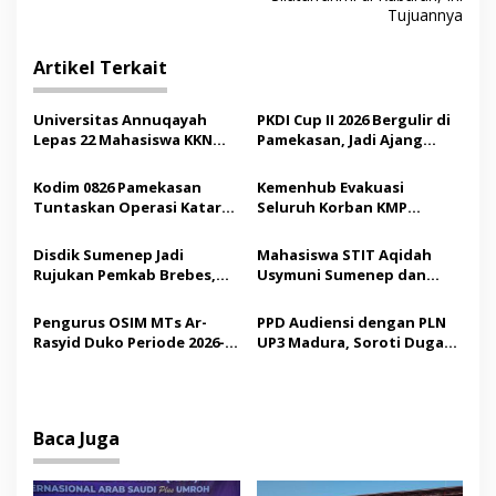
v
Tujuannya
i
Artikel Terkait
g
a
Universitas Annuqayah
PKDI Cup II 2026 Bergulir di
s
Lepas 22 Mahasiswa KKN
Pamekasan, Jadi Ajang
Internasional ke Arab
Silaturahmi Kepala Desa se-
i
Saudi
Madura
Kodim 0826 Pamekasan
Kemenhub Evakuasi
p
Tuntaskan Operasi Katarak
Seluruh Korban KMP
Gratis, 160 Pasien Jalani
Mutiara Sentosa II,
o
Tindakan Medis
Operator Diaudit
Disdik Sumenep Jadi
Mahasiswa STIT Aqidah
s
Rujukan Pemkab Brebes,
Usymuni Sumenep dan
Bupati Paramitha Terkesan
PTIQ Bantu Pemulangan
Pendidikan Berbasis
Jenazah WNI Asal Aceh di
Pengurus OSIM MTs Ar-
PPD Audiensi dengan PLN
Budaya
Malaysia
Rasyid Duko Periode 2026-
UP3 Madura, Soroti Dugaan
2027 Resmi Dilantik
Pelanggaran Program
Listrik Desa di Sumenep
Baca Juga