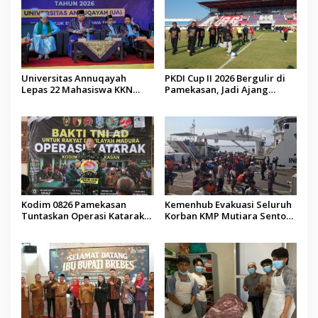
Universitas Annuqayah
PKDI Cup II 2026 Bergulir di
Lepas 22 Mahasiswa KKN
Pamekasan, Jadi Ajang
Internasional ke Arab Saudi
Silaturahmi Kepala Desa se-
Madura
Kodim 0826 Pamekasan
Kemenhub Evakuasi Seluruh
Tuntaskan Operasi Katarak
Korban KMP Mutiara Sentosa
Gratis, 160 Pasien Jalani
II, Operator Diaudit
Tindakan Medis