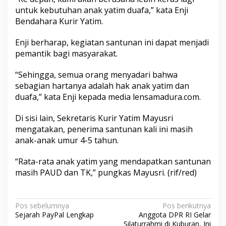
untuk kebutuhan anak yatim duafa,” kata Enji
Bendahara Kurir Yatim.
Enji berharap, kegiatan santunan ini dapat menjadi
pemantik bagi masyarakat.
“Sehingga, semua orang menyadari bahwa
sebagian hartanya adalah hak anak yatim dan
duafa,” kata Enji kepada media lensamadura.com.
Di sisi lain, Sekretaris Kurir Yatim Mayusri
mengatakan, penerima santunan kali ini masih
anak-anak umur 4-5 tahun.
“Rata-rata anak yatim yang mendapatkan santunan
masih PAUD dan TK,” pungkas Mayusri. (rif/red)
N
Pos sebelumnya
Pos berikutnya
Sejarah PayPal Lengkap
Anggota DPR RI Gelar
a
Silaturrahmi di Kuburan, Ini