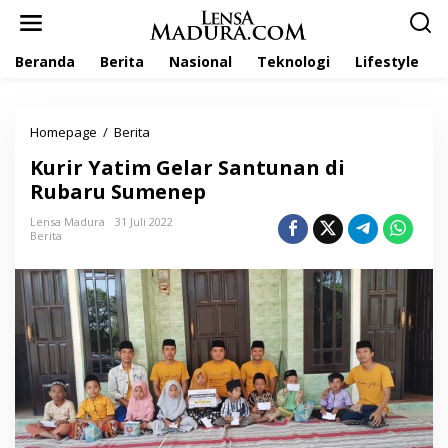
L
e
w
Beranda
Berita
Nasional
Teknologi
Lifestyle
a
t
i
k
Homepage
/
Berita
K
e
u
k
Kurir Yatim Gelar Santunan di
r
o
i
Rubaru Sumenep
n
r
t
Y
Lensa Madura
31 Juli 2022
e
Berita
a
n
t
i
m
G
e
l
a
r
S
a
n