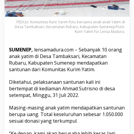
t
u
n
a
PEDULI: Komunitas Kurir Yarim foto bersama anak-anak Yatim di
n
Desa Tambaksari, Kecamatan Rubaru, Kabupaten Sumenep/Foto:
d
Kurir Yatim for Lensa Madura.
i
R
u
SUMENEP,
lensamadura.com – Sebanyak 10 orang
b
anak yatim di Desa Tambaksari, Kecamatan
a
r
Rubaru, Kabupaten Sumenep mendapatkan
u
santunan dari Komunitas Kurim Yatim.
S
u
Diketahui, pelaksanaan santunan kali ini
m
bertempat di kediaman Ahmad Sutrisno di desa
e
n
setempat, Minggu, 31 Juli 2022.
e
p
Masing-masing anak yatim mendapatkan santunan
berupa uang. Total keseluruhan sebesar 1.050.000
sesuai donasi yang terkumpul.
“Ke depan, kami akan berusaha lebih keras lagi