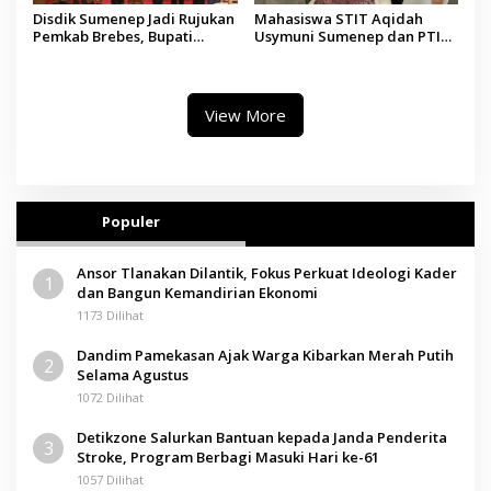
Disdik Sumenep Jadi Rujukan
Mahasiswa STIT Aqidah
Pemkab Brebes, Bupati
Usymuni Sumenep dan PTIQ
Paramitha Terkesan
Bantu Pemulangan Jenazah
Pendidikan Berbasis Budaya
WNI Asal Aceh di Malaysia
View More
Populer
Ansor Tlanakan Dilantik, Fokus Perkuat Ideologi Kader
1
dan Bangun Kemandirian Ekonomi
1173 Dilihat
Dandim Pamekasan Ajak Warga Kibarkan Merah Putih
2
Selama Agustus
1072 Dilihat
Detikzone Salurkan Bantuan kepada Janda Penderita
3
Stroke, Program Berbagi Masuki Hari ke-61
1057 Dilihat