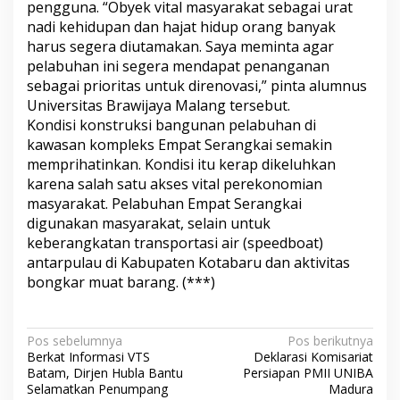
pengguna. “Obyek vital masyarakat sebagai urat
n
nadi kehidupan dan hajat hidup orang banyak
t
a
harus segera diutamakan. Saya meminta agar
S
pelabuhan ini segera mendapat penanganan
e
sebagai prioritas untuk direnovasi,” pinta alumnus
g
Universitas Brawijaya Malang tersebut.
e
Kondisi konstruksi bangunan pelabuhan di
r
a
kawasan kompleks Empat Serangkai semakin
D
memprihatinkan. Kondisi itu kerap dikeluhkan
i
karena salah satu akses vital perekonomian
p
masyarakat. Pelabuhan Empat Serangkai
e
r
digunakan masyarakat, selain untuk
b
keberangkatan transportasi air (speedboat)
a
antarpulau di Kabupaten Kotabaru dan aktivitas
i
bongkar muat barang. (***)
k
i
N
Pos sebelumnya
Pos berikutnya
Berkat Informasi VTS
Deklarasi Komisariat
a
Batam, Dirjen Hubla Bantu
Persiapan PMII UNIBA
v
Selamatkan Penumpang
Madura