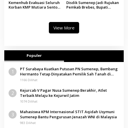
Kemenhub Evakuasi Seluruh
Disdik Sumenep Jadi Rujukan
Korban KMP Mutiara Sentosa
Pemkab Brebes, Bupati
II, Operator Diaudit
Paramitha Terkesan
Pendidikan Berbasis Budaya
View More
Populer
PT Surabaya Kuatkan Putusan PN Sumenep, Bambang
1
Hermanto Tetap Dinyatakan Pemilik Sah Tanah di
Pamolokan
1166 Dilihat
Kejurcab V Pagar Nusa Sumenep Berakhir, Atlet
2
Terbaik Melaju ke Kejurwil Jatim
1074 Dilihat
Mahasiswa KPM Internasional STIT Aqidah Usymuni
3
Sumenep Bantu Pengurusan Jenazah WNI di Malaysia
983 Dilihat