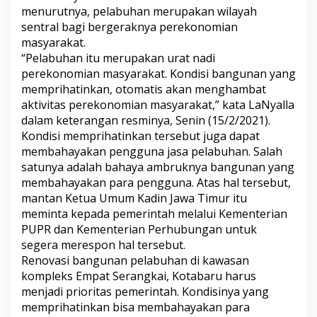
m
menurutnya, pelabuhan merupakan wilayah
p
sentral bagi bergeraknya perekonomian
r
masyarakat.
i
“Pelabuhan itu merupakan urat nadi
h
a
perekonomian masyarakat. Kondisi bangunan yang
t
memprihatinkan, otomatis akan menghambat
i
aktivitas perekonomian masyarakat,” kata LaNyalla
n
dalam keterangan resminya, Senin (15/2/2021).
k
Kondisi memprihatinkan tersebut juga dapat
a
n
membahayakan pengguna jasa pelabuhan. Salah
,
satunya adalah bahaya ambruknya bangunan yang
K
membahayakan para pengguna. Atas hal tersebut,
e
mantan Ketua Umum Kadin Jawa Timur itu
t
u
meminta kepada pemerintah melalui Kementerian
a
PUPR dan Kementerian Perhubungan untuk
D
segera merespon hal tersebut.
P
Renovasi bangunan pelabuhan di kawasan
D
kompleks Empat Serangkai, Kotabaru harus
R
I
menjadi prioritas pemerintah. Kondisinya yang
M
memprihatinkan bisa membahayakan para
i