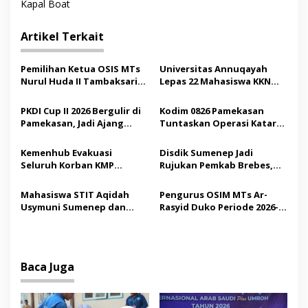
Kapal Boat
i
g
Artikel Terkait
a
s
Pemilihan Ketua OSIS MTs
Universitas Annuqayah
Nurul Huda II Tambaksari
Lepas 22 Mahasiswa KKN
i
Jadi Sarana Pendidikan
Internasional ke Arab
p
Demokrasi bagi Siswa
Saudi
PKDI Cup II 2026 Bergulir di
Kodim 0826 Pamekasan
Pamekasan, Jadi Ajang
Tuntaskan Operasi Katarak
o
Silaturahmi Kepala Desa se-
Gratis, 160 Pasien Jalani
s
Madura
Tindakan Medis
Kemenhub Evakuasi
Disdik Sumenep Jadi
Seluruh Korban KMP
Rujukan Pemkab Brebes,
Mutiara Sentosa II,
Bupati Paramitha Terkesan
Operator Diaudit
Pendidikan Berbasis
Mahasiswa STIT Aqidah
Pengurus OSIM MTs Ar-
Budaya
Usymuni Sumenep dan
Rasyid Duko Periode 2026-
PTIQ Bantu Pemulangan
2027 Resmi Dilantik
Jenazah WNI Asal Aceh di
Malaysia
Baca Juga