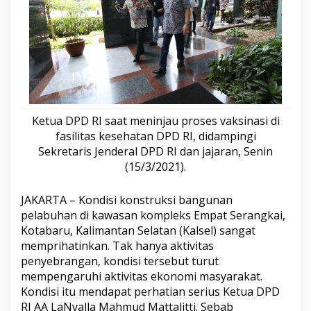
h
a
n
E
m
p
a
t
S
e
Ketua DPD RI saat meninjau proses vaksinasi di
r
fasilitas kesehatan DPD RI, didampingi
a
Sekretaris Jenderal DPD RI dan jajaran, Senin
n
(15/3/2021).
g
k
a
JAKARTA – Kondisi konstruksi bangunan
i
pelabuhan di kawasan kompleks Empat Serangkai,
K
Kotabaru, Kalimantan Selatan (Kalsel) sangat
a
l
memprihatinkan. Tak hanya aktivitas
s
penyebrangan, kondisi tersebut turut
e
mempengaruhi aktivitas ekonomi masyarakat.
l
Kondisi itu mendapat perhatian serius Ketua DPD
M
RI AA LaNyalla Mahmud Mattalitti. Sebab
e