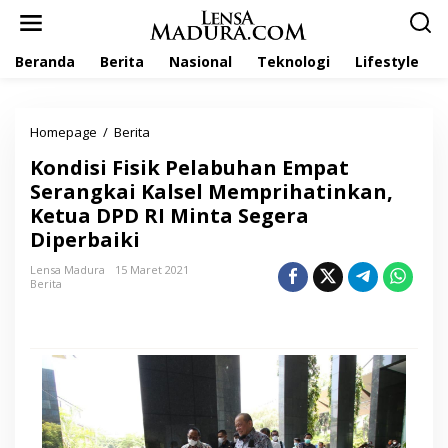
L
e
w
Beranda
Berita
Nasional
Teknologi
Lifestyle
a
t
i
k
Homepage
/
Berita
K
e
o
k
Kondisi Fisik Pelabuhan Empat
n
o
d
Serangkai Kalsel Memprihatinkan,
n
i
t
Ketua DPD RI Minta Segera
s
e
Diperbaiki
i
n
F
Lensa Madura
15 Maret 2021
i
Berita
s
i
k
P
e
l
a
b
u