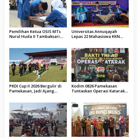
Pemilihan Ketua OSIS MTs
Universitas Annuqayah
Nurul Huda II Tambaksari
Lepas 22 Mahasiswa KKN
Jadi Sarana Pendidikan
Internasional ke Arab Saudi
Demokrasi bagi Siswa
PKDI Cup II 2026 Bergulir di
Kodim 0826 Pamekasan
Pamekasan, Jadi Ajang
Tuntaskan Operasi Katarak
Silaturahmi Kepala Desa se-
Gratis, 160 Pasien Jalani
Madura
Tindakan Medis