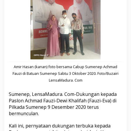
g
M
u
t
i
a
r
a
D
e
w
a
t
Amir Hasan (kanan) foto bersama Cabup Sumenep Achmad
a
Fauzi di Batuan Sumenep Sabtu 3 Oktober 2020. Foto/Buzairi
K
LensaMadura. Com
e
r
a
Sumenep, LensaMadura. Com-Dukungan kepada
h
Paslon Achmad Fauzi-Dewi Khalifah (Fauzi-Eva) di
k
Pilkada Sumenep 9 Desember 2020 terus
a
bermunculan.
n
D
u
Kali ini, pernyataan dukungan terbuka kepada
k