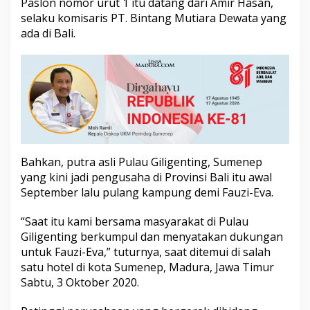
Paslon nomor urut 1 itu datang dari Amir Hasan,
u
selaku komisaris PT. Bintang Mutiara Dewata yang
n
ada di Bali.
g
a
n
U
n
t
u
k
F
a
u
Bahkan, putra asli Pulau Giligenting, Sumenep
z
yang kini jadi pengusaha di Provinsi Bali itu awal
i
September lalu pulang kampung demi Fauzi-Eva.
-
E
v
“Saat itu kami bersama masyarakat di Pulau
a
Giligenting berkumpul dan menyatakan dukungan
d
untuk Fauzi-Eva,” tuturnya, saat ditemui di salah
i
satu hotel di kota Sumenep, Madura, Jawa Timur
P
i
Sabtu, 3 Oktober 2020.
l
k