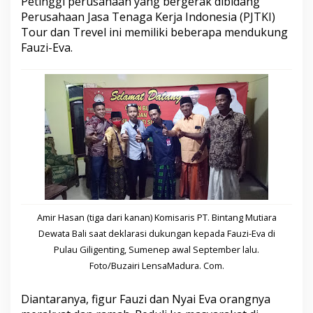
Petinggi perusahaan yang bergerak dibidang
a
Perusahaan Jasa Tenaga Kerja Indonesia (PJTKI)
d
Tour dan Trevel ini memiliki beberapa mendukung
a
S
Fauzi-Eva.
u
m
e
n
e
p
Amir Hasan (tiga dari kanan) Komisaris PT. Bintang Mutiara
Dewata Bali saat deklarasi dukungan kepada Fauzi-Eva di
Pulau Giligenting, Sumenep awal September lalu.
Foto/Buzairi LensaMadura. Com.
Diantaranya, figur Fauzi dan Nyai Eva orangnya