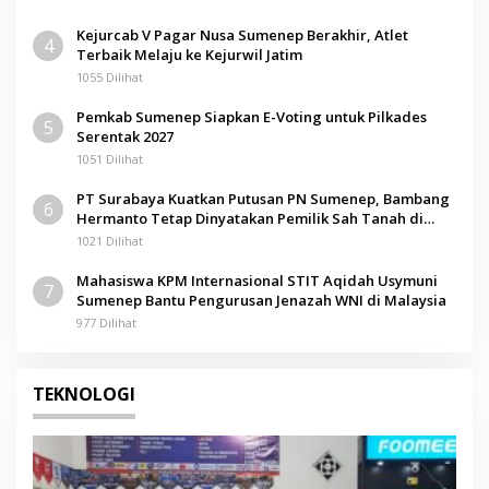
Kejurcab V Pagar Nusa Sumenep Berakhir, Atlet
4
Terbaik Melaju ke Kejurwil Jatim
1055 Dilihat
Pemkab Sumenep Siapkan E-Voting untuk Pilkades
5
Serentak 2027
1051 Dilihat
PT Surabaya Kuatkan Putusan PN Sumenep, Bambang
6
Hermanto Tetap Dinyatakan Pemilik Sah Tanah di
Pamolokan
1021 Dilihat
Mahasiswa KPM Internasional STIT Aqidah Usymuni
7
Sumenep Bantu Pengurusan Jenazah WNI di Malaysia
977 Dilihat
TEKNOLOGI