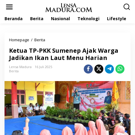
L
e
w
Beranda
Berita
Nasional
Teknologi
Lifestyle
a
t
i
k
Homepage
/
Berita
K
e
e
k
Ketua TP-PKK Sumenep Ajak Warga
t
o
u
Jadikan Ikan Laut Menu Harian
n
a
t
T
Lensa Madura
16 Juli 2025
e
Berita
P
n
-
P
K
K
S
u
m
e
n
e
p