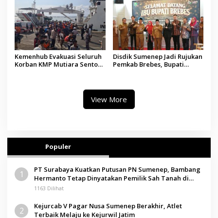
Kemenhub Evakuasi Seluruh
Disdik Sumenep Jadi Rujukan
Korban KMP Mutiara Sentosa
Pemkab Brebes, Bupati
II, Operator Diaudit
Paramitha Terkesan
Pendidikan Berbasis Budaya
View More
Populer
PT Surabaya Kuatkan Putusan PN Sumenep, Bambang
1
Hermanto Tetap Dinyatakan Pemilik Sah Tanah di
Pamolokan
1163 Dilihat
Kejurcab V Pagar Nusa Sumenep Berakhir, Atlet
2
Terbaik Melaju ke Kejurwil Jatim