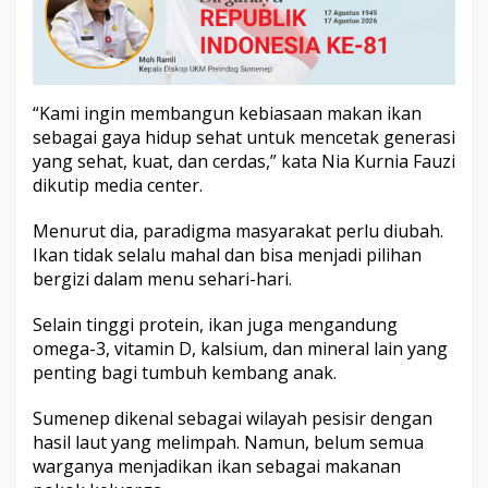
e
n
u
H
a
r
“Kami ingin membangun kebiasaan makan ikan
i
sebagai gaya hidup sehat untuk mencetak generasi
a
yang sehat, kuat, dan cerdas,” kata Nia Kurnia Fauzi
n
dikutip media center.
Menurut dia, paradigma masyarakat perlu diubah.
Ikan tidak selalu mahal dan bisa menjadi pilihan
bergizi dalam menu sehari-hari.
Selain tinggi protein, ikan juga mengandung
omega-3, vitamin D, kalsium, dan mineral lain yang
penting bagi tumbuh kembang anak.
Sumenep dikenal sebagai wilayah pesisir dengan
hasil laut yang melimpah. Namun, belum semua
warganya menjadikan ikan sebagai makanan