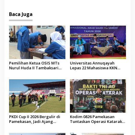
Malaysia
Baca Juga
Pemilihan Ketua OSIS MTs
Universitas Annuqayah
Nurul Huda II Tambaksari
Lepas 22 Mahasiswa KKN
Jadi Sarana Pendidikan
Internasional ke Arab Saudi
Demokrasi bagi Siswa
PKDI Cup II 2026 Bergulir di
Kodim 0826 Pamekasan
Pamekasan, Jadi Ajang
Tuntaskan Operasi Katarak
Silaturahmi Kepala Desa se-
Gratis, 160 Pasien Jalani
Madura
Tindakan Medis