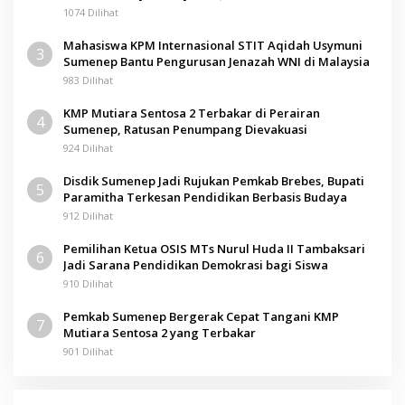
1074 Dilihat
Mahasiswa KPM Internasional STIT Aqidah Usymuni
3
Sumenep Bantu Pengurusan Jenazah WNI di Malaysia
983 Dilihat
KMP Mutiara Sentosa 2 Terbakar di Perairan
4
Sumenep, Ratusan Penumpang Dievakuasi
924 Dilihat
Disdik Sumenep Jadi Rujukan Pemkab Brebes, Bupati
5
Paramitha Terkesan Pendidikan Berbasis Budaya
912 Dilihat
Pemilihan Ketua OSIS MTs Nurul Huda II Tambaksari
6
Jadi Sarana Pendidikan Demokrasi bagi Siswa
910 Dilihat
Pemkab Sumenep Bergerak Cepat Tangani KMP
7
Mutiara Sentosa 2 yang Terbakar
901 Dilihat