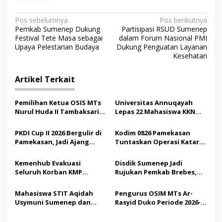
N
Pos sebelumnya
Pos berikutnya
Pemkab Sumenep Dukung
Partisipasi RSUD Sumenep
a
Festival Tete Masa sebagai
dalam Forum Nasional PMI
v
Upaya Pelestarian Budaya
Dukung Penguatan Layanan
Kesehatan
i
g
Artikel Terkait
a
s
Pemilihan Ketua OSIS MTs
Universitas Annuqayah
Nurul Huda II Tambaksari
Lepas 22 Mahasiswa KKN
i
Jadi Sarana Pendidikan
Internasional ke Arab
p
Demokrasi bagi Siswa
Saudi
PKDI Cup II 2026 Bergulir di
Kodim 0826 Pamekasan
Pamekasan, Jadi Ajang
Tuntaskan Operasi Katarak
o
Silaturahmi Kepala Desa se-
Gratis, 160 Pasien Jalani
s
Madura
Tindakan Medis
Kemenhub Evakuasi
Disdik Sumenep Jadi
Seluruh Korban KMP
Rujukan Pemkab Brebes,
Mutiara Sentosa II,
Bupati Paramitha Terkesan
Operator Diaudit
Pendidikan Berbasis
Mahasiswa STIT Aqidah
Pengurus OSIM MTs Ar-
Budaya
Usymuni Sumenep dan
Rasyid Duko Periode 2026-
PTIQ Bantu Pemulangan
2027 Resmi Dilantik
Jenazah WNI Asal Aceh di