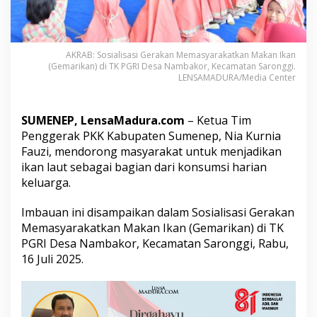
A
j
a
k
AKRAB: Sosialisasi Gerakan Memasyarakatkan Makan Ikan
W
(Gemarikan) di TK PGRI Desa Nambakor, Kecamatan Saronggi.
a
LENSAMADURA/Media Center
r
g
a
SUMENEP, LensaMadura.com
– Ketua Tim
J
a
Penggerak PKK Kabupaten Sumenep, Nia Kurnia
d
Fauzi, mendorong masyarakat untuk menjadikan
i
ikan laut sebagai bagian dari konsumsi harian
k
keluarga.
a
n
I
Imbauan ini disampaikan dalam Sosialisasi Gerakan
k
Memasyarakatkan Makan Ikan (Gemarikan) di TK
a
PGRI Desa Nambakor, Kecamatan Saronggi, Rabu,
n
16 Juli 2025.
L
a
u
t
M