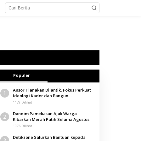
Populer
Ansor Tlanakan Dilantik, Fokus Perkuat
1
Ideologi Kader dan Bangun
Kemandirian Ekonomi
1179 Dilihat
Dandim Pamekasan Ajak Warga
2
Kibarkan Merah Putih Selama Agustus
1076 Dilihat
Detikzone Salurkan Bantuan kepada
3