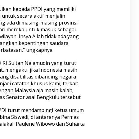
lkan kepada PPDI yang memiliki
 untuk secara aktif menjalin
g ada di masing-masing provinsi.
dari mereka untuk masuk sebagai
layah. Insya Allah tidak ada yang
uangkan kepentingan saudara
rbatasan,” ungkapnya.
D RI Sultan Najamudin yang turut
t, mengakui jika Indonesia masih
ng disabilitas dibanding negara
njadi catatan khusus kami, terkait
engan Malaysia aja masih kalah,
das Senator asal Bengkulu tersebut.
PDI turut mendampingi ketua umum
bina Siswadi, di antaranya Permas
taiakal, Paulene Wibowo dan Suharta