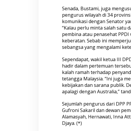
Senada, Bustami, juga mengusu
pengurus wilayah di 34 provinsi
komunikasi dengan Senator yan
“Kalau perlu minta salah satu 
pembina atau penasehat PPDI wi
keberatan. Sebab ini memperj
sebangsa yang mengalami kete
Sependapat, wakil ketua III DP
hadir dalam pertemuan tersebu
kalah ramah terhadap penyanda
tetangga Malaysia. “Ini juga me
kebijakan dan sarana publik. D
apalagi dengan Australia,” tan
Sejumlah pengurus dari DPP P
Gufroni Sakaril dan dewan pem
Alamasyah, Hernawati, Inna At
Djaya. (*)