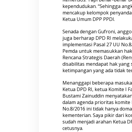
kependudukan. “Sehingga ang
mencakup kelompok penyandang 
Ketua Umum DPP PPDI.
Senada dengan Gufroni, anggo
juga berharap DPD RI melaku
implementasi Pasal 27 UU No.
Pemda untuk memasukkan hak-h
Rencana Strategis Daerah (Ren
disabilitas mendapat hak yang 
ketimpangan yang ada tidak terl
Menanggapi beberapa masukan
Ketua DPD RI, ketua Komite I Fa
Bustami Zainuddin menyatakan
dalam agenda prioritas komite
No.8/2016 ini tidak hanya domai
kementerian. Saya pikir dari kom
sudah menjadi arahan Ketua DP
cetusnya.