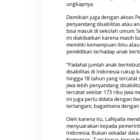
ungkapnya.
Demikian juga dengan akses Pe
penyandang disabilitas atau 
bisa masuk di sekolah umum. S
ini diakibatkan karena masih 
memiliki kemampuan ilmu ata
pendidikan terhadap anak ber
“Padahal jumlah anak berkebu
disabilitas di Indonesia cukup b
hingga 18 tahun yang tercatat s
jiwa lebih penyandang disabili
tercatat sekitar 173 ribu jiwa 
ini juga perlu didata dengan b
tertangani, bagaimana dengan d
Oleh karena itu, LaNyalla me
menyuarakan kepada pemerintah
Indonesia. Bukan sekadar data d
Kemensos. Tapi benar-benar be