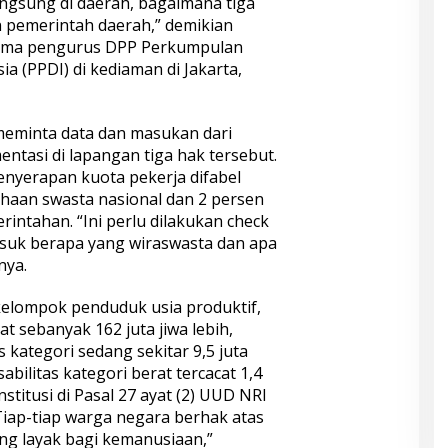
angsung di daerah, bagaimana tiga
n pemerintah daerah,” demikian
rima pengurus DPP Perkumpulan
a (PPDI) di kediaman di Jakarta,
meminta data dan masukan dari
ntasi di lapangan tiga hak tersebut.
nyerapan kuota pekerja difabel
haan swasta nasional dan 2 persen
intahan. “Ini perlu dilakukan check
asuk berapa yang wiraswasta dan apa
nya.
 kelompok penduduk usia produktif,
t sebanyak 162 juta jiwa lebih,
 kategori sedang sekitar 9,5 juta
bilitas kategori berat tercacat 1,4
nstitusi di Pasal 27 ayat (2) UUD NRI
Tiap-tiap warga negara berhak atas
ng layak bagi kemanusiaan,”