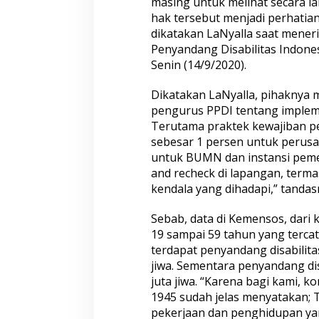
masing untuk melihat secara l
y
hak tersebut menjadi perhatia
a
dikatakan LaNyalla saat mene
n
Penyandang Disabilitas Indonesi
d
a
Senin (14/9/2020).
n
g
Dikatakan LaNyalla, pihaknya 
D
pengurus PPDI tentang impleme
i
Terutama praktek kewajiban pe
s
a
sebesar 1 persen untuk perusa
b
untuk BUMN dan instansi pemer
i
and recheck di lapangan, term
l
kendala yang dihadapi,” tandas
i
t
a
Sebab, data di Kemensos, dari
s
19 sampai 59 tahun yang tercata
terdapat penyandang disabilitas
jiwa. Sementara penyandang disa
juta jiwa. “Karena bagi kami, ko
1945 sudah jelas menyatakan; 
pekerjaan dan penghidupan ya