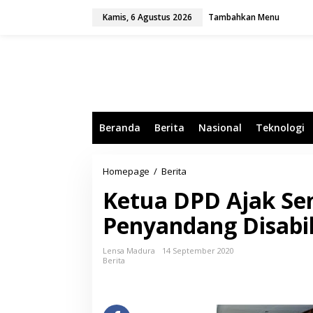
L
Kamis, 6 Agustus 2026
Tambahkan Menu
e
w
a
t
i
k
e
k
o
Beranda
Berita
Nasional
Teknologi
n
t
e
n
Homepage
/
Berita
K
e
Ketua DPD Ajak Se
t
u
Penyandang Disabil
a
D
P
Lensa Madura
14 September 2020
D
Berita
A
j
a
k