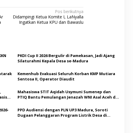
Pos berikutnya
Ar
Didampingi Ketua Komite I, LaNyalla
a
Ingatkan Ketua KPU dan Bawaslu
KKN
PKDI Cup II 2026 Bergulir di Pamekasan, Jadi Ajang
Silaturahmi Kepala Desa se-Madura
atarak
Kemenhub Evakuasi Seluruh Korban KMP Mutiara
Sentosa II, Operator Diaudit
,
Mahasiswa STIT Aqidah Usymuni Sumenep dan
asis
PTIQ Bantu Pemulangan Jenazah WNI Asal Aceh di
Malaysia
2026-
PPD Audiensi dengan PLN UP3 Madura, Soroti
Dugaan Pelanggaran Program Listrik Desa di
Sumenep