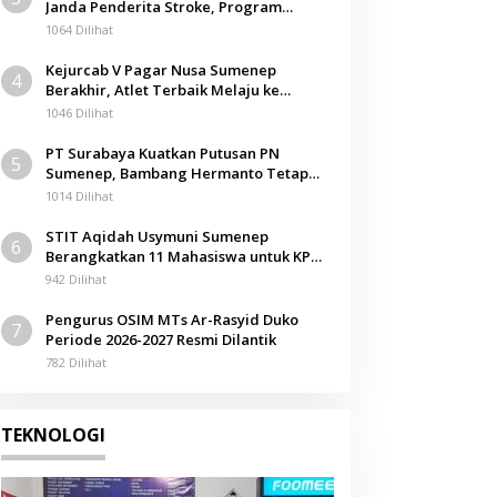
Janda Penderita Stroke, Program
Berbagi Masuki Hari ke-61
1064 Dilihat
Kejurcab V Pagar Nusa Sumenep
4
Berakhir, Atlet Terbaik Melaju ke
Kejurwil Jatim
1046 Dilihat
PT Surabaya Kuatkan Putusan PN
5
Sumenep, Bambang Hermanto Tetap
Dinyatakan Pemilik Sah Tanah di
1014 Dilihat
Pamolokan
STIT Aqidah Usymuni Sumenep
6
Berangkatkan 11 Mahasiswa untuk KPM
Internasional di Malaysia
942 Dilihat
Pengurus OSIM MTs Ar-Rasyid Duko
7
Periode 2026-2027 Resmi Dilantik
782 Dilihat
TEKNOLOGI