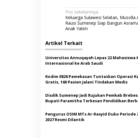
N
Pos sebelumnya
Keluarga Sulawesi Selatan, Musolla 
a
Rausi Sumenep Siap Bangun Asram
v
Anak Yatim
i
Artikel Terkait
g
a
Universitas Annuqayah Lepas 22 Mahasiswa 
s
Internasional ke Arab Saudi
i
Kodim 0826 Pamekasan Tuntaskan Operasi K
p
Gratis, 160 Pasien Jalani Tindakan Medis
o
Disdik Sumenep Jadi Rujukan Pemkab Brebes
s
Bupati Paramitha Terkesan Pendidikan Berb
Budaya
Pengurus OSIM MTs Ar-Rasyid Duko Periode 
2027 Resmi Dilantik