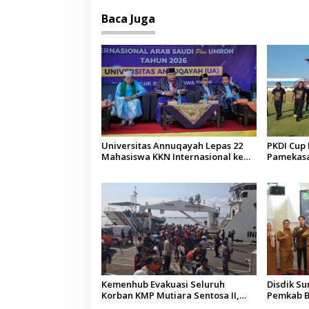
Baca Juga
Universitas Annuqayah Lepas 22
PKDI Cup I
Mahasiswa KKN Internasional ke
Pamekasan
Arab Saudi
Kepala D
Kemenhub Evakuasi Seluruh
Disdik S
Korban KMP Mutiara Sentosa II,
Pemkab B
Operator Diaudit
Terkesan