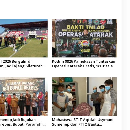
I 2026 Bergulir di
Kodim 0826 Pamekasan Tuntaskan
, Jadi Ajang Silaturahmi
Operasi Katarak Gratis, 160 Pasien
esa se-Madura
Jalani Tindakan Medis
umenep Jadi Rujukan
Mahasiswa STIT Aqidah Usymuni
rebes, Bupati Paramitha
Sumenep dan PTIQ Bantu
 Pendidikan Berbasis
Pemulangan Jenazah WNI Asal