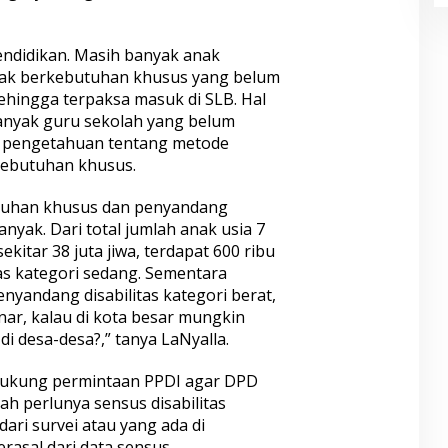
ndidikan. Masih banyak anak
anak berkebutuhan khusus yang belum
ehingga terpaksa masuk di SLB. Hal
banyak guru sekolah yang belum
u pengetahuan tentang metode
kebutuhan khusus.
tuhan khusus dan penyandang
anyak. Dari total jumlah anak usia 7
ekitar 38 juta jiwa, terdapat 600 ribu
tas kategori sedang. Sementara
menyandang disabilitas kategori berat,
enar, kalau di kota besar mungkin
i desa-desa?,” tanya LaNyalla.
ndukung permintaan PPDI agar DPD
 perlunya sensus disabilitas
ari survei atau yang ada di
rasal dari data sensus