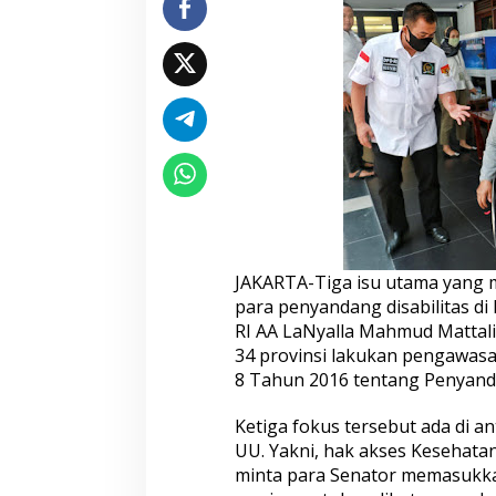
S
e
n
a
t
o
r
A
d
v
o
k
a
s
JAKARTA-Tiga isu utama yang m
i
para penyandang disabilitas di
T
RI AA LaNyalla Mahmud Mattali
i
34 provinsi lakukan pengawa
g
a
8 Tahun 2016 tentang Penyandan
H
a
Ketiga fokus tersebut ada di an
k
UU. Yakni, hak akses Kesehatan
P
minta para Senator memasukka
e
n