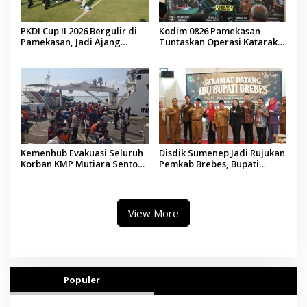
PKDI Cup II 2026 Bergulir di
Kodim 0826 Pamekasan
Pamekasan, Jadi Ajang
Tuntaskan Operasi Katarak
Silaturahmi Kepala Desa se-
Gratis, 160 Pasien Jalani
Madura
Tindakan Medis
Kemenhub Evakuasi Seluruh
Disdik Sumenep Jadi Rujukan
Korban KMP Mutiara Sentosa
Pemkab Brebes, Bupati
II, Operator Diaudit
Paramitha Terkesan
Pendidikan Berbasis Budaya
View More
Populer