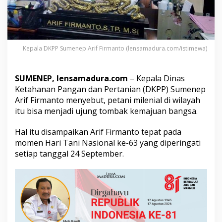
P
e
t
a
n
Kepala DKPP Sumenep Arif Firmanto (lensamadura.com/istimewa)
i
M
i
l
SUMENEP, lensamadura.com
– Kepala Dinas
e
Ketahanan Pangan dan Pertanian (DKPP) Sumenep
n
Arif Firmanto menyebut, petani milenial di wilayah
i
itu bisa menjadi ujung tombak kemajuan bangsa.
a
l
U
Hal itu disampaikan Arif Firmanto tepat pada
j
momen Hari Tani Nasional ke-63 yang diperingati
u
setiap tanggal 24 September.
n
g
T
o
m
b
a
k