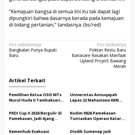
“Kemajuan bangsa di semua lini itu tak dapat lagi
dipungkiri bahwa dasarnya berada pada kemajuan
di bidang pertanian,” tandasnya. (bs/red)
N
Pos sebelumnya
Pos berikutnya
Bangkalan Punya Bupati
Poktan Restu Baru
a
Baru
Banasare Rasakan Manfaat
v
Upland Project Bawang
Merah
i
g
Artikel Terkait
a
s
Pemilihan Ketua OSIS MTs
Universitas Annuqayah
Nurul Huda II Tambaksari
Lepas 22 Mahasiswa KKN
i
Jadi Sarana Pendidikan
Internasional ke Arab
p
Demokrasi bagi Siswa
Saudi
PKDI Cup II 2026 Bergulir di
Kodim 0826 Pamekasan
Pamekasan, Jadi Ajang
Tuntaskan Operasi Katarak
o
Silaturahmi Kepala Desa se-
Gratis, 160 Pasien Jalani
s
Madura
Tindakan Medis
Kemenhub Evakuasi
Disdik Sumenep Jadi