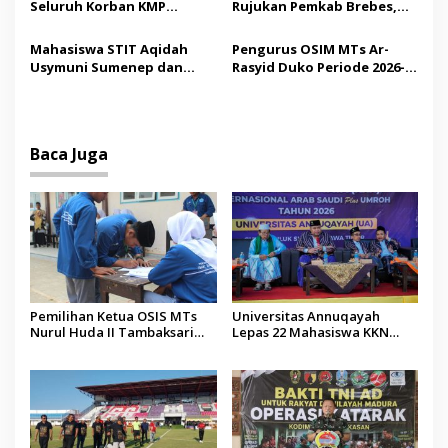
Seluruh Korban KMP
Rujukan Pemkab Brebes,
Mutiara Sentosa II,
Bupati Paramitha Terkesan
Operator Diaudit
Pendidikan Berbasis
Mahasiswa STIT Aqidah
Pengurus OSIM MTs Ar-
Budaya
Usymuni Sumenep dan
Rasyid Duko Periode 2026-
PTIQ Bantu Pemulangan
2027 Resmi Dilantik
Jenazah WNI Asal Aceh di
Malaysia
Baca Juga
Pemilihan Ketua OSIS MTs
Universitas Annuqayah
Nurul Huda II Tambaksari
Lepas 22 Mahasiswa KKN
Jadi Sarana Pendidikan
Internasional ke Arab Saudi
Demokrasi bagi Siswa