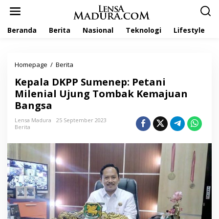
L
e
w
Beranda
Berita
Nasional
Teknologi
Lifestyle
a
t
i
k
Homepage
/
Berita
K
e
e
k
Kepala DKPP Sumenep: Petani
p
o
a
Milenial Ujung Tombak Kemajuan
n
l
t
Bangsa
a
e
D
n
Lensa Madura
25 September 2023
K
Berita
P
P
S
u
m
e
n
e
p
: