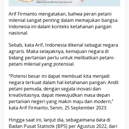
K
e
m
Arif Firmanto mengatakan, bahwa peran petani
a
milenial sangat penting dalam memajukan bangsa
j
Indonesia ini dalam konteks ketahanan pangan
u
nasional.
a
n
B
Sebab, kata Arif, Indonesia dikenal sebagai negara
a
agraris. Maka selayaknya, kemajuan negara di
n
bidang pertanian perlu untuk melibatkan petani-
g
petani milenial yang potensial.
s
a
“Potensi besar ini dapat membuat kita menjadi
negara terkuat dalam hal ketahanan pangan. Andil
petani pemuda, dengan segala inovasi dan
kreativitasnya, dapat mewujudkan masa depan
pertanian negeri yang makin maju dan modern,”
kata Arif Firmanto, Senin, 25 September 2023.
Hingga saat ini, lanjut dia, sebagaimana data di
Badan Pusat Statistik (BPS) per Agustus 2022, dari