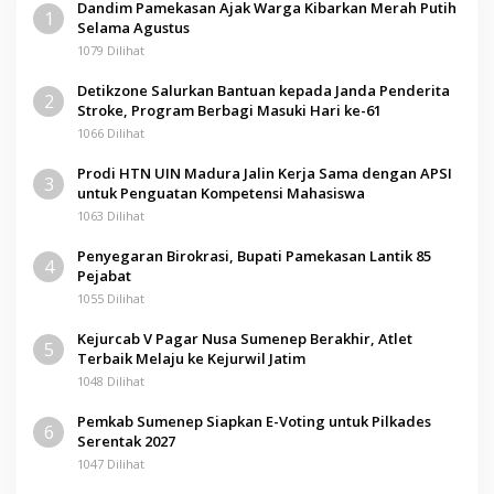
Dandim Pamekasan Ajak Warga Kibarkan Merah Putih
1
Selama Agustus
1079 Dilihat
Detikzone Salurkan Bantuan kepada Janda Penderita
2
Stroke, Program Berbagi Masuki Hari ke-61
1066 Dilihat
Prodi HTN UIN Madura Jalin Kerja Sama dengan APSI
3
untuk Penguatan Kompetensi Mahasiswa
1063 Dilihat
Penyegaran Birokrasi, Bupati Pamekasan Lantik 85
4
Pejabat
1055 Dilihat
Kejurcab V Pagar Nusa Sumenep Berakhir, Atlet
5
Terbaik Melaju ke Kejurwil Jatim
1048 Dilihat
Pemkab Sumenep Siapkan E-Voting untuk Pilkades
6
Serentak 2027
1047 Dilihat